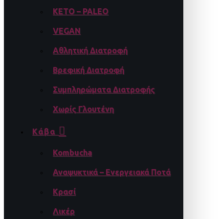
KETO – PALEO
VEGAN
Αθλητική Διατροφή
Βρεφική Διατροφή
Συμπληρώματα Διατροφής
Χωρίς Γλουτένη
Κάβα
Kombucha
Αναψυκτικά – Ενεργειακά Ποτά
Κρασί
Λικέρ