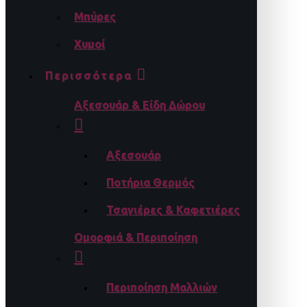
Μπύρες
Χυμοί
Περισσότερα
Αξεσουάρ & Είδη Δώρου
Αξεσουάρ
Ποτήρια Θερμός
Τσαγιέρες & Καφετιέρες
Ομορφιά & Περιποίηση
Περιποίηση Μαλλιών