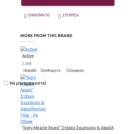
ΕΠΙΘΥΜΗΤΌ
ΣΎΓΚΡΙΣΗ
MORE FROM THIS BRAND
Active
2,00€
Καλάθι
Επιθυμητό
Σύγκριση
Να μην εμφανιστεί.
"Ivory Miracle λευκό" Στέρεο Σαμπουάν & Αφρόλουτρο 70gr 