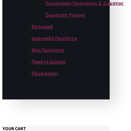
Περιποίηση Προσώπου & Σώματος
Σωματική Υγιεινή
Εποχιακά
Δημοφιλή Προϊόντα
Νέα Προϊόντα
Πακέτα Δώρου
Προσφορές
YOUR CART