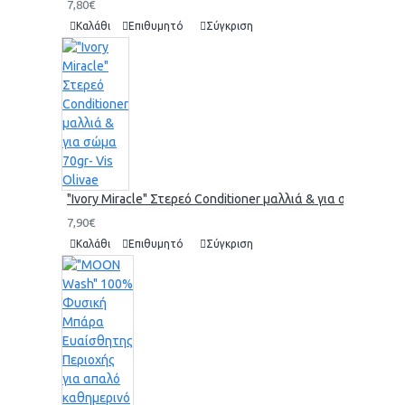
7,80€
Καλάθι
Επιθυμητό
Σύγκριση
"Ivory Miracle" Στερεό Conditioner μαλλιά & για σώμα 70gr-
7,90€
Καλάθι
Επιθυμητό
Σύγκριση