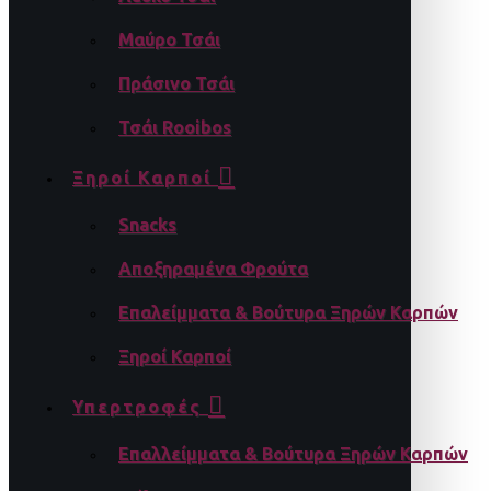
Μαύρο Τσάι
Πράσινο Τσάι
Τσάι Rooibos
Ξηροί Καρποί
Snacks
Αποξηραμένα Φρούτα
Επαλείμματα & Βούτυρα Ξηρών Καρπών
Ξηροί Καρποί
Υπερτροφές
Επαλλείμματα & Βούτυρα Ξηρών Καρπών