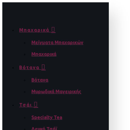
Μπαχαρικά
Μείγματα Μπαχαρικών
Μπαχαρικά
Βότανα
Βότανα
Μυρωδικά Μαγειρικής
Τσάι
Specialty Tea
Λευκό Τσάϊ