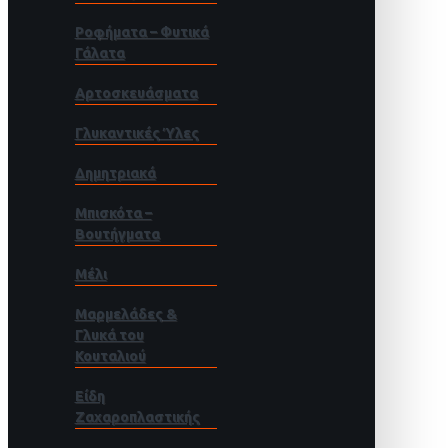
Ροφήματα – Φυτικά
Γάλατα
Αρτοσκευάσματα
Γλυκαντικές Ύλες
Δημητριακά
Μπισκότα –
Βουτήγματα
Μέλι
Μαρμελάδες &
Γλυκά του
Κουταλιού
Είδη
Ζαχαροπλαστικής