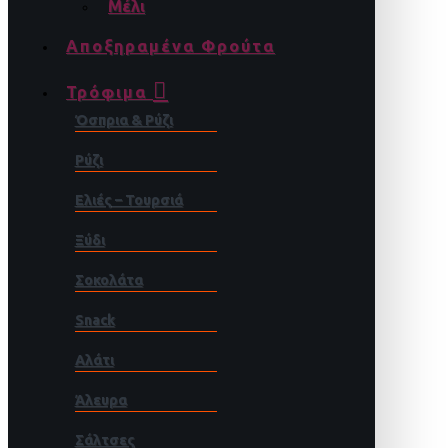
Μέλι
Αποξηραμένα Φρούτα
Τρόφιμα
Όσπρια & Ρύζι
Ρύζι
Ελιές – Τουρσιά
Ξύδι
Σοκολάτα
Snack
Αλάτι
Άλευρα
Σάλτσες