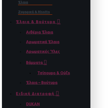
Έλαια
Ζυμαρικά & Risotto
Έλαια & Βούτυρα
Αιθέρια Έλαια
Αρωματικά Έλαια
Αρωματικές Ύλες
Βάμματα
Τσίπουρο & Ούζο
Έλαια – Βούτυρα
Ειδική Διατροφή
DUKAN