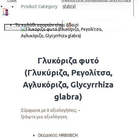
ΕΓΓΡΑΦΗ
Product Category
glabra)
0
Το καλάθι αγορών είναι άδειο!
Γλυκόριζα φυτό
(Γλυκύριζα, Ρεγολίτσα,
Αγλυκόριζα, Glycyrrhiza
glabra)
Σύμφωνα με 0 αξιολογήσεις.
-
Γράψτε μια αξιολόγηση
HRB08CH
ΚΩΔΙΚΟΣ: