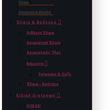
Έλαια
Ζυμαρικά & Risotto
Έλαια & Βούτυρα
Αιθέρια Έλαια
Αρωματικά Έλαια
Αρωματικές Ύλες
Βάμματα
Τσίπουρο & Ούζο
Έλαια – Βούτυρα
Ειδική Διατροφή
DUKAN