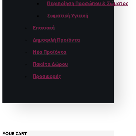
Περιποίηση Προσώπου & Σώματος
Σωματική Υγιεινή
Εποχιακά
Δημοφιλή Προϊόντα
Νέα Προϊόντα
Πακέτα Δώρου
Προσφορές
YOUR CART