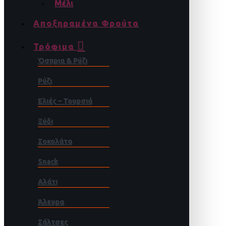
Μέλι
Αποξηραμένα Φρούτα
Τρόφιμα
Όσπρια & Ρύζι
Ρύζι
Ελιές – Τουρσιά
Ξύδι
Σοκολάτα
Snack
Αλάτι
Άλευρα
Σάλτσες