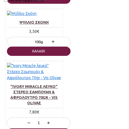
Να μην εμφανιστεί.
ΨΎΛΛΙΟ ΣΚΌΝΗ
3,50€
−
+
100g
ΚΑΛΆΘΙ
"IVORY MIRACLE ΛΕΥΚΌ"
ΣΤΈΡΕΟ ΣΑΜΠΟΥΆΝ &
ΑΦΡΌΛΟΥΤΡΟ 70GR - VIS
OLIVAE
7,80€
−
+