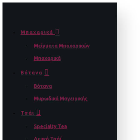
Μπαχαρικά
Μείγματα Μπαχαρικών
Μπαχαρικά
Βότανα
Βότανα
Μυρωδικά Μαγειρικής
Τσάι
Specialty Tea
Λευκό Τσάϊ