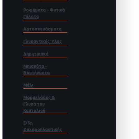
Ροφήματα – Φυτικά
Γάλατα
Αρτοσκευάσματα
Γλυκαντικές Ύλες
Δημητριακά
Μπισκότα –
Βουτήγματα
Μέλι
Μαρμελάδες &
Γλυκά του
Κουταλιού
Είδη
Ζαχαροπλαστικής