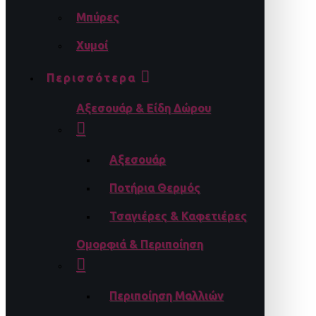
Μπύρες
Χυμοί
Περισσότερα
Αξεσουάρ & Είδη Δώρου
Αξεσουάρ
Ποτήρια Θερμός
Τσαγιέρες & Καφετιέρες
Ομορφιά & Περιποίηση
Περιποίηση Μαλλιών