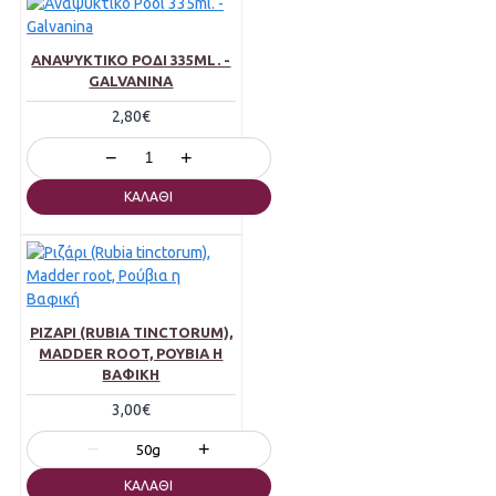
ΑΝΑΨΥΚΤΙΚΌ ΡΌΔΙ 335ML. -
GALVANINA
2,80€
−
+
ΚΑΛΆΘΙ
ΡΙΖΆΡΙ (RUBIA TINCTORUM),
MADDER ROOT, ΡΟΎΒΙΑ Η
ΒΑΦΙΚΉ
3,00€
−
+
50g
ΚΑΛΆΘΙ