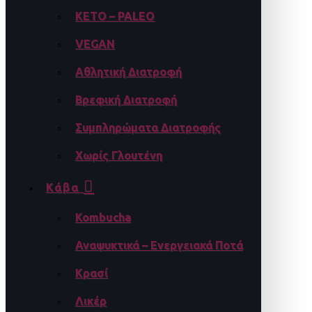
KETO – PALEO
VEGAN
Αθλητική Διατροφή
Βρεφική Διατροφή
Συμπληρώματα Διατροφής
Χωρίς Γλουτένη
Κάβα
Kombucha
Αναψυκτικά – Ενεργειακά Ποτά
Κρασί
Λικέρ