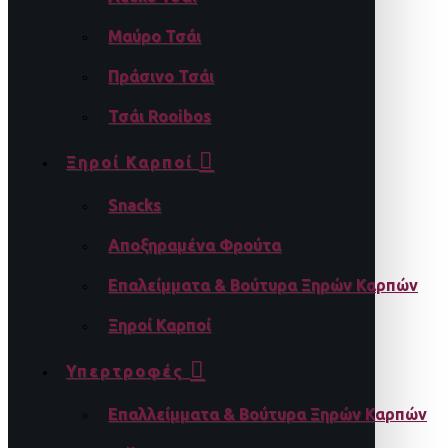
Μαύρο Τσάι
Πράσινο Τσάι
Τσάι Rooibos
Ξηροί Καρποί
Snacks
Αποξηραμένα Φρούτα
Επαλείμματα & Βούτυρα Ξηρών Καρπών
Ξηροί Καρποί
Υπερτροφές
Επαλλείμματα & Βούτυρα Ξηρών Καρπών