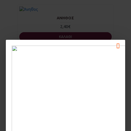
ΆΝΗΘΟΣ
2,40€
ΚΑΛΆΘΙ
PORCINI ΜΑΝΙΤΆΡΙ ΑΠΟΞΗΡΑΜΈΝΟ
7,50€
ΚΑΛΆΘΙ
ΑΓΚΙΝΆΡΑ ΦΎΛΛΑ (ΑΓΚΙΝΑΡΙΆ, ΑΓΡΙΑΓΚΙΝΆΡΑ,
ΑΡΚΟΤΣΟΥΝΆΡΑ, CYNARA CARDUNCULUS)