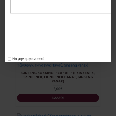
KΈΔΡΟΣ (ΆΡΚΕΥΘΟΣ, ΓΙΟΥΝΊΠΕΡΟΣ, CEDRUS)
1,00€
ΚΑΛΆΘΙ
Να μην εμφανιστεί.
GINSENG ΚΌΚΚΙΝΟ ΡΊΖΑ 10 ΓΡ. (ΓΚΊΝΣΕΝΓΚ,
ΤΖΊΝΣΕΝΓΚ, ΓΚΊΝΣΕΝΓΚ ΠΆΝΑΞ, GINSENG
PANAX)
5,00€
ΚΑΛΆΘΙ