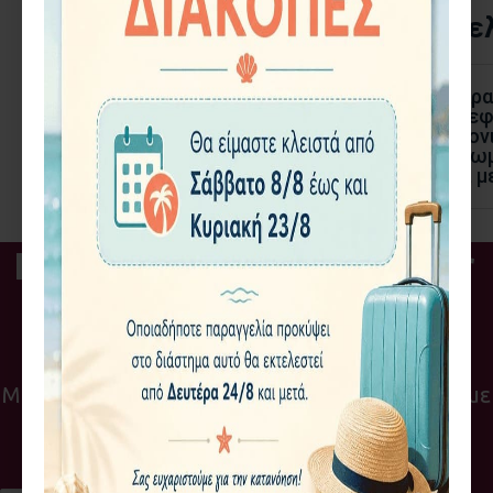
Επιστροφή/Ακύρωση Παραγγε
Έχετε το δικαίωμα να ακυρώσετε την παρα
ημερών από την ημέρα παραλαβής τους, εφ
μας ειδοποιήσετε τηλεφωνικά ή ηλεκτρονι
οπωσδήποτε μέσα το αποδεικτικό πληρωμή
περίπτωση εντός 14 εργάσιμων ημερών, μ
Εγγραφή στο Newsletter
της Bean & Herb
Μείνετε ενημερωμένοι με νέα και προσφορές με
την εγγραφή σας στο Newsletter μας!