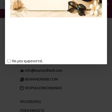
Αποστολή
Έχω διαβάσει και αποδέχομαι τους
Πολιτική απορρήτου
2114175770
Να μην εμφανιστεί.
Π. ΤΣΑΛΔΆΡΗ 106, ΝΊΚΑΙΑ 184 50
info@beanandherb.com
BEANANDHERB.COM
ΦΟΡΜΑ ΕΠΙΚΟΙΝΩΝΙΑΣ
ΠΡΟΣΦΟΡΕΣ
ΠΟΙΟΙ ΕΊΜΑΣΤΕ