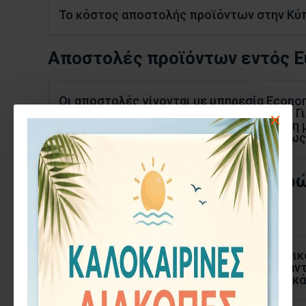
Το κόστος αποστολής προϊόντων στην Κύπρο
Αποστολές προϊόντων εντός 
Οι αποστολές γίνονται με υπηρεσία Econo
– Τα έξοδα αποστολής είναι 15€ στα 3kg. Γ
– Για την επιλογή αποστολής με ταχύτερη
– Για παραγγελία από 100€ και άνω και έως
Πολιτική Επιστροφών & Ακυρ
Ελαττωματικό Προϊόν
Στην περίπτωση που λάβετε ελαττωματικό
παραγγελίας σας ώστε να προβούμε σε αντ
ελαττωματικού προϊόντος. Τα μεταφορικά