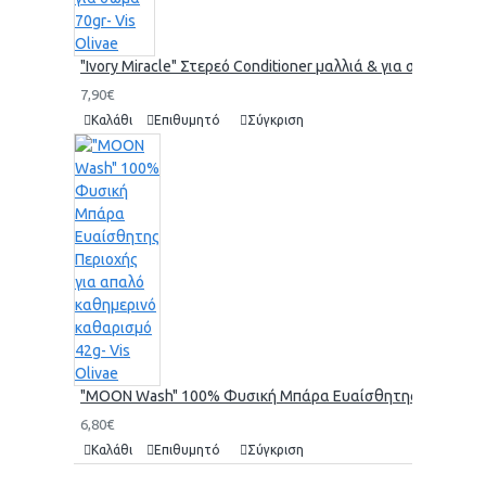
"Ivory Miracle" Στερεό Conditioner μαλλιά & για σώμα 70gr-
7,90€
Καλάθι
Επιθυμητό
Σύγκριση
"MOON Wash" 100% Φυσική Μπάρα Ευαίσθητης Περιοχής γι
6,80€
Καλάθι
Επιθυμητό
Σύγκριση