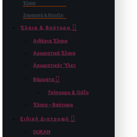
Έλαια
Ζυμαρικά & Risotto
Έλαια & Βούτυρα
Αιθέρια Έλαια
Αρωματικά Έλαια
Αρωματικές Ύλες
Βάμματα
Τσίπουρο & Ούζο
Έλαια – Βούτυρα
Ειδική Διατροφή
DUKAN