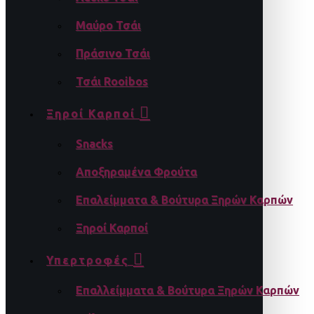
Μαύρο Τσάι
Πράσινο Τσάι
Τσάι Rooibos
Ξηροί Καρποί
Snacks
Αποξηραμένα Φρούτα
Επαλείμματα & Βούτυρα Ξηρών Καρπών
Ξηροί Καρποί
Υπερτροφές
Επαλλείμματα & Βούτυρα Ξηρών Καρπών