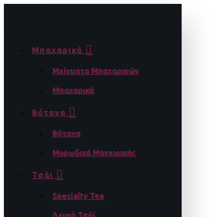
Μπαχαρικά
Μείγματα Μπαχαρικών
Μπαχαρικά
Βότανα
Βότανα
Μυρωδικά Μαγειρικής
Τσάι
Specialty Tea
Λευκό Τσάϊ