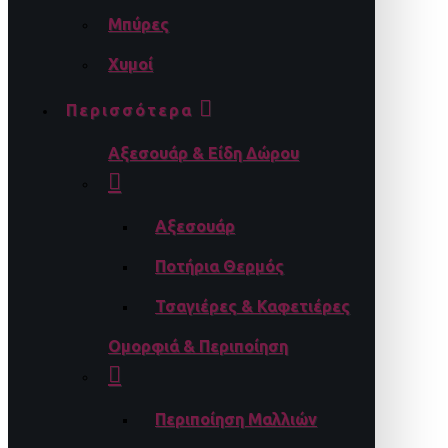
Μπύρες
Χυμοί
Περισσότερα
Αξεσουάρ & Είδη Δώρου
Αξεσουάρ
Ποτήρια Θερμός
Τσαγιέρες & Καφετιέρες
Ομορφιά & Περιποίηση
Περιποίηση Μαλλιών