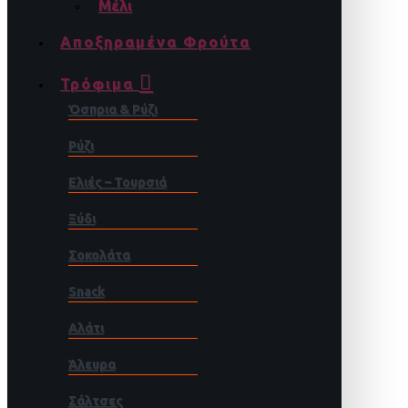
Μέλι
Αποξηραμένα Φρούτα
Τρόφιμα
Όσπρια & Ρύζι
Ρύζι
Ελιές – Τουρσιά
Ξύδι
Σοκολάτα
Snack
Αλάτι
Άλευρα
Σάλτσες