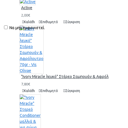
Active
2,00€
Καλάθι
Επιθυμητό
Σύγκριση
Να μην εμφανιστεί.
"Ivory Miracle λευκό" Στέρεο Σαμπουάν & Αφρόλουτρο 70gr 
7,80€
Καλάθι
Επιθυμητό
Σύγκριση