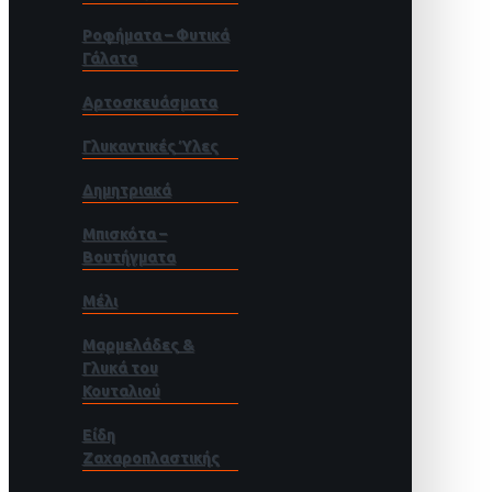
Ροφήματα – Φυτικά
Γάλατα
Αρτοσκευάσματα
Γλυκαντικές Ύλες
Δημητριακά
Μπισκότα –
Βουτήγματα
Μέλι
Μαρμελάδες &
Γλυκά του
Κουταλιού
Είδη
Ζαχαροπλαστικής