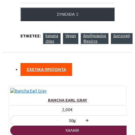
ΣΥΝΈΧΕΙΑ
ΕΤΙΚΈΤΕΣ:
banana
Vegan
Αποξηραμένα
Διατροφή
chips
Φρούτα
ΣΧΕΤΙΚΑ ΠΡΟΪΟΝΤΑ
BANCHA EARL GRAY
2,00€
−
+
50g
ΚΑΛΆΘΙ