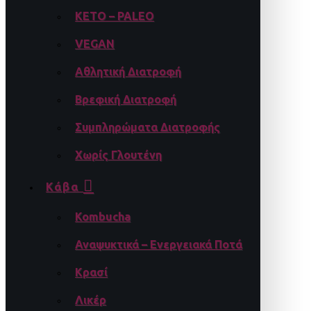
KETO – PALEO
VEGAN
Αθλητική Διατροφή
Βρεφική Διατροφή
Συμπληρώματα Διατροφής
Χωρίς Γλουτένη
Κάβα
Kombucha
Αναψυκτικά – Ενεργειακά Ποτά
Κρασί
Λικέρ