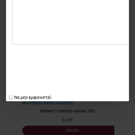
HOT RICE CRACKERS
1,20€
ΚΑΛΆΘΙ
CROCKER SNACK
0,90€
ΚΑΛΆΘΙ
Να μην εμφανιστεί.
PEANUTS BAKED UNSALTED
0,55€
ΚΑΛΆΘΙ