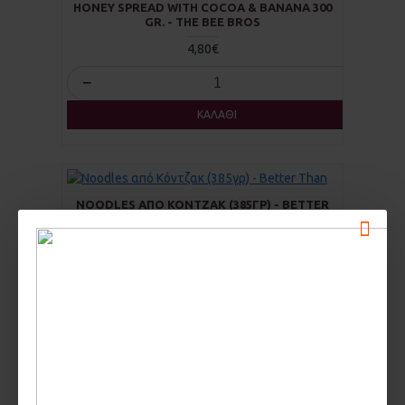
HONEY SPREAD WITH COCOA & BANANA 300
GR. - THE BEE BROS
4,80€
−
+
ΚΑΛΆΘΙ
NOODLES ΑΠΌ ΚΌΝΤΖΑΚ (385ΓΡ) - BETTER
THAN
3,20€
−
+
ΚΑΛΆΘΙ
PEANUTS ΑΛΑΤΙΣΜΈΝΑ