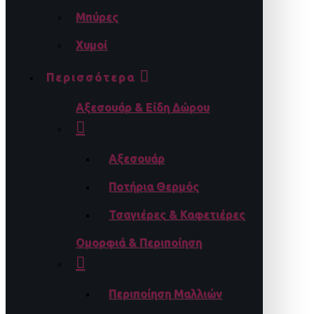
Μπύρες
Χυμοί
Περισσότερα
Αξεσουάρ & Είδη Δώρου
Αξεσουάρ
Ποτήρια Θερμός
Τσαγιέρες & Καφετιέρες
Ομορφιά & Περιποίηση
Περιποίηση Μαλλιών