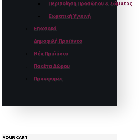
Περιποίηση Προσώπου & Σώματος
Σωματική Υγιεινή
Εποχιακά
Δημοφιλή Προϊόντα
Νέα Προϊόντα
Πακέτα Δώρου
Προσφορές
YOUR CART