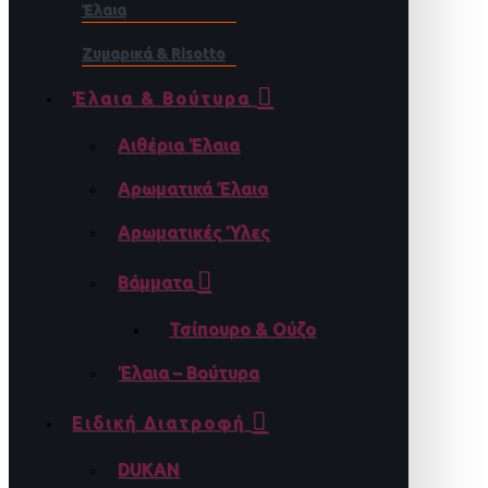
Έλαια
Ζυμαρικά & Risotto
Έλαια & Βούτυρα
Αιθέρια Έλαια
Αρωματικά Έλαια
Αρωματικές Ύλες
Βάμματα
Τσίπουρο & Ούζο
Έλαια – Βούτυρα
Ειδική Διατροφή
DUKAN