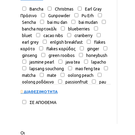
Bancha
Christmas
Earl Gray
Πράσινο
Gunpowder
Pu Erh
Sencha
bai mu dan
bai mudan
bancha πορτοκάλι
blueberries
bluet
cacao nibs
cranberry
earl grey
enlgish breakfast
flakes
καρότο
flakes καρύδας
ginger
ginseng
green rooibos
honeybush
jasmine pearl
java tea
lapacho
lapsang souchong
mao feng tea
matcha
mate
oolong peach
oolong ροδάκινο
passionfruit
pau
d'arco
pekoe
phoenix eye
pu
ΔΙΑΘΕΣΙΜΟΤΗΤΑ
erh blue
rooibos
rooibos
supergrade
sencha decaf
Άνθη
ΣΕ ΑΠΟΘΕΜΑ
Άνθη Γιασεμιού
Ανανάς
Γιασεμί
Ευωδιαστός Κήπος
Κλασσικό
Πράσινο Τσάι
Κόκκινο τσάι αφρικής
Λουλούδια
Λουλούδια στο Τσάι
Οι