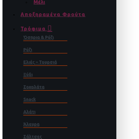
Μέλι
Αποξηραμένα Φρούτα
Τρόφιμα
Όσπρια & Ρύζι
Ρύζι
Ελιές – Τουρσιά
Ξύδι
Σοκολάτα
Snack
Αλάτι
Άλευρα
Σάλτσες