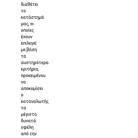
διαθέτει
το
κατάστημά
μας, οι
οποίες
έχουν
επιλεγεί
με βάση
τα
αυστηρότερα
κριτήρια,
προκειμένου
να
αποκομίσει
ο
καταναλωτής
τα
μέγιστα
δυνατά
οφέλη
από την