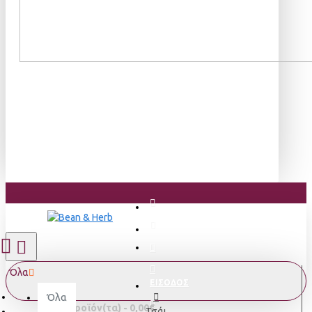
Όλα
ΕΙΣΟΔΟΣ
Όλα
0 προϊόν(τα) - 0,00€
Τσάι