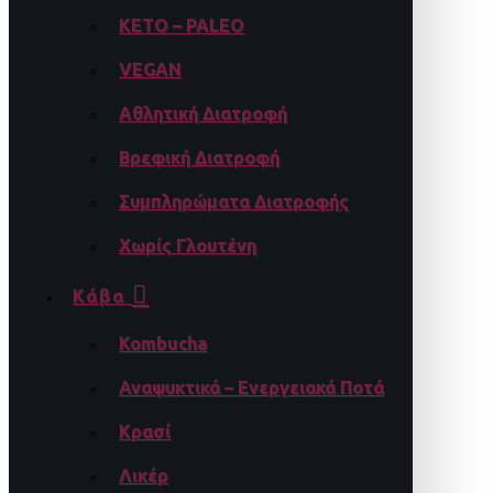
KETO – PALEO
VEGAN
Αθλητική Διατροφή
Βρεφική Διατροφή
Συμπληρώματα Διατροφής
Χωρίς Γλουτένη
Κάβα
Kombucha
Αναψυκτικά – Ενεργειακά Ποτά
Κρασί
Λικέρ