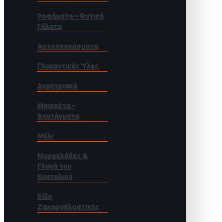
Ροφήματα – Φυτικά
Γάλατα
Αρτοσκευάσματα
Γλυκαντικές Ύλες
Δημητριακά
Μπισκότα –
Βουτήγματα
Μέλι
Μαρμελάδες &
Γλυκά του
Κουταλιού
Είδη
Ζαχαροπλαστικής