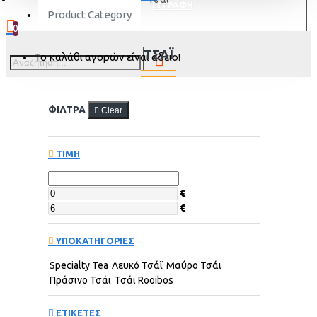
ΕΓΓΡΑΦΗ
Product Category
0
ΤΣΆΙ
Το καλάθι αγορών είναι άδειο!
ΦΙΛΤΡΑ
Clear
ΤΙΜΗ
€
€
ΥΠΟΚΑΤΗΓΟΡΙΕΣ
Specialty Tea
Λευκό Τσάϊ
Μαύρο Τσάι
Πράσινο Τσάι
Τσάι Rooibos
ΕΤΙΚΕΤΕΣ