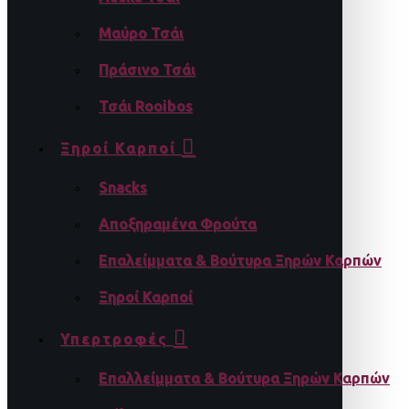
Μαύρο Τσάι
Πράσινο Τσάι
Τσάι Rooibos
Ξηροί Καρποί
Snacks
Αποξηραμένα Φρούτα
Επαλείμματα & Βούτυρα Ξηρών Καρπών
Ξηροί Καρποί
Υπερτροφές
Επαλλείμματα & Βούτυρα Ξηρών Καρπών