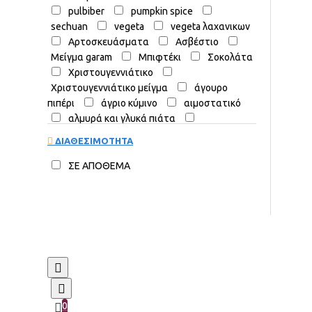
pulbiber
pumpkin spice
sechuan
vegeta
vegeta λαχανικων
Αρτοσκευάσματα
Ασβέστιο
Μείγμα garam
Μπιφτέκι
Σοκολάτα
Χριστουγεννιάτικο
Χριστουγεννιάτικο μείγμα
άγουρο
πιπέρι
άγριο κύμινο
αιμοστατικό
αλμυρά και γλυκά πιάτα
αναλγητικό
αντιβακτηριδιακό
ΔΙΑΘΕΣΙΜΟΤΗΤΑ
αντιβηχικό
αντιδιαβητική
αντιδιαβητικό
αντιεπιληπτική και
ΣΕ ΑΠΟΘΕΜΑ
εφιδρωτική δράση
αντιμικροβιακή
αντιμυκητιακό
αντιοξειδωτική
αντιοξειδωτική δράση
αντιοξειδωτικό
αντιπυρετικό
αντισηπτικό
αντιφλεγμονώδες
αντιϊκό
αποξηραμένο μοσχολέμονο
αποχρεμπτικό
αραβικό μείγμα
αστεροειδής γλυκάνισος
αυγό
αύξηση κυκλοφορίας αίματος
βήχα
0