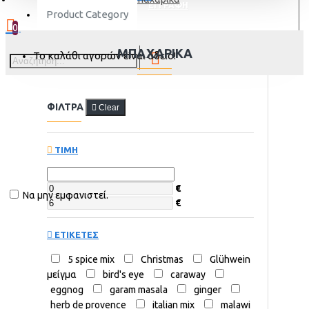
ΕΓΓΡΑΦΗ
Product Category
0
ΜΠΑΧΑΡΙΚΆ
Το καλάθι αγορών είναι άδειο!
ΦΙΛΤΡΑ
Clear
ΤΙΜΗ
€
Να μην εμφανιστεί.
€
ΕΤΙΚΕΤΕΣ
5 spice mix
Christmas
Glühwein
μείγμα
bird's eye
caraway
eggnog
garam masala
ginger
herb de provence
italian mix
malawi