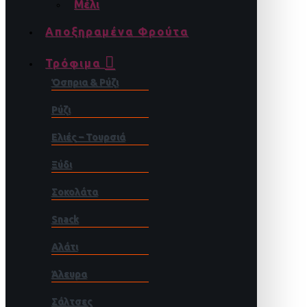
Μέλι
Αποξηραμένα Φρούτα
Τρόφιμα
Όσπρια & Ρύζι
Ρύζι
Ελιές – Τουρσιά
Ξύδι
Σοκολάτα
Snack
Αλάτι
Άλευρα
Σάλτσες