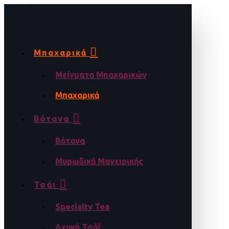
Μπαχαρικά
Μείγματα Μπαχαρικών
Μπαχαρικά
Βότανα
Βότανα
Μυρωδικά Μαγειρικής
Τσάι
Specialty Tea
Λευκό Τσάϊ