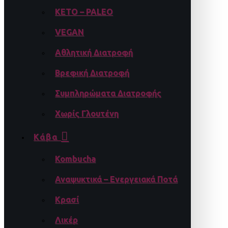
KETO – PALEO
VEGAN
Αθλητική Διατροφή
Βρεφική Διατροφή
Συμπληρώματα Διατροφής
Χωρίς Γλουτένη
Κάβα
Kombucha
Αναψυκτικά – Ενεργειακά Ποτά
Κρασί
Λικέρ