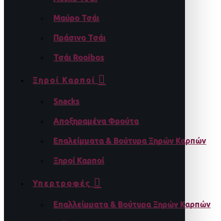
Μαύρο Τσάι
Πράσινο Τσάι
Τσάι Rooibos
Ξηροί Καρποί
Snacks
Αποξηραμένα Φρούτα
Επαλείμματα & Βούτυρα Ξηρών Καρπών
Ξηροί Καρποί
Υπερτροφές
Επαλλείμματα & Βούτυρα Ξηρών Καρπών