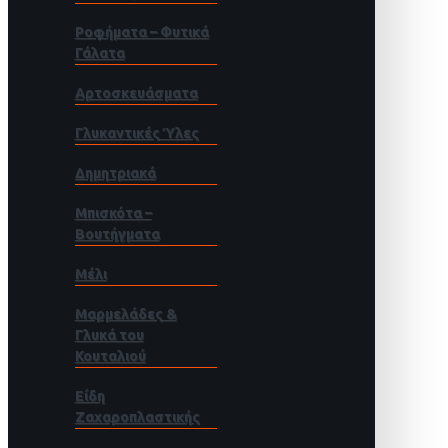
Ροφήματα – Φυτικά
Γάλατα
Αρτοσκευάσματα
Γλυκαντικές Ύλες
Δημητριακά
Μπισκότα –
Βουτήγματα
Μέλι
Μαρμελάδες &
Γλυκά του
Κουταλιού
Είδη
Ζαχαροπλαστικής