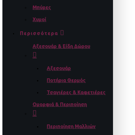
Μπύρες
Χυμοί
Περισσότερα
Αξεσουάρ & Είδη Δώρου
Αξεσουάρ
Ποτήρια Θερμός
Τσαγιέρες & Καφετιέρες
Ομορφιά & Περιποίηση
Περιποίηση Μαλλιών