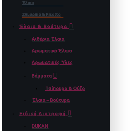
Έλαια
Ζυμαρικά & Risotto
Έλαια & Βούτυρα
Αιθέρια Έλαια
Αρωματικά Έλαια
Αρωματικές Ύλες
Βάμματα
Τσίπουρο & Ούζο
Έλαια – Βούτυρα
Ειδική Διατροφή
DUKAN