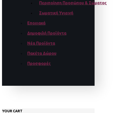
Περιποίηση Προσώπου & Σώματος
Σωματική Υγιεινή
Εποχιακά
Δημοφιλή Προϊόντα
Νέα Προϊόντα
Πακέτα Δώρου
Προσφορές
YOUR CART