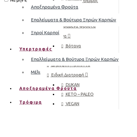
Να μην εμφανιστεί.
Ποτήρια Θερμός
Αποξηραμένα Φρούτα
Τσαγιέρες & Καφετιέρες
Επαλείμματα & Βούτυρα Ξηρών Καρπών
Αποξηραμένα Φρούτα
Ξηροί Καρποί
Βότανα
Βότανα
Υπερτροφές
Μυρωδικά Μαγειρικής
Επαλλείμματα & Βούτυρα Ξηρών Καρπών
Δημοφιλή Προϊόντα
Μέλι
Ειδική Διατροφή
DUKAN
Αποξηραμένα Φρούτα
KETO – PALEO
Τρόφιμα
VEGAN
Αθλητική Διατροφή
Βρεφική Διατροφή