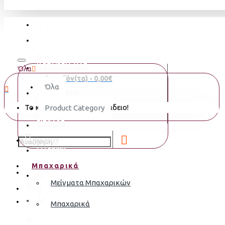
Η ΕΤΑΙΡΕΙΑ ΜΑΣ
Όλα
0 προϊόν(τα) - 0,00€
Όλα
ΕΠΙΚΟΙΝΩΝΙΑ
Το καλάθι αγορών είναι άδειο!
Product Category
ΕΙΣΟΔΟΣ
MENOY
ΕΓΓΡΑΦΗ
Μπαχαρικά
ΑΓΑΠΗΜΈΝΑ
Μείγματα Μπαχαρικών
ΣΎΓΚΡΙΣΗ
Μπαχαρικά