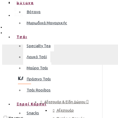
ΕΙΣΟΔΟΣ
Βότανα
Βότανα
ΕΓΓΡΑΦΗ
Μυρωδικά Μαγειρικής
Τσάι
Specialty Tea
Λευκό Τσάϊ
Μαύρο Τσάι
ΚΑΤΗΓΟΡΊΕΣ
Πράσινο Τσάι
Τσάι Rooibos
ΠΡΟΪΌΝΤΑ
Αξεσουάρ & Είδη Δώρου
Ξηροί Καρποί
Αξεσουάρ
Snacks