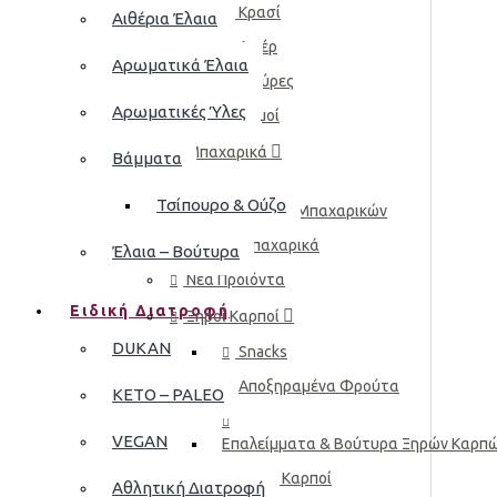
Κρασί
Αιθέρια Έλαια
Λικέρ
Αρωματικά Έλαια
Μπύρες
Αρωματικές Ύλες
Χυμοί
Μπαχαρικά
Βάμματα
Τσίπουρο & Ούζο
Μείγματα Μπαχαρικών
Μπαχαρικά
Έλαια – Βούτυρα
Νέα Προϊόντα
Ειδική Διατροφή
Ξηροί Καρποί
DUKAN
Snacks
Αποξηραμένα Φρούτα
KETO – PALEO
VEGAN
Επαλείμματα & Βούτυρα Ξηρών Καρπ
Ξηροί Καρποί
Αθλητική Διατροφή