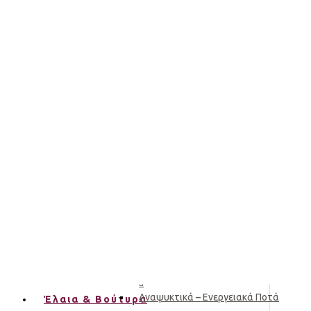
Συμπληρώματα Διατροφής
Χωρίς Γλουτένη
Έλαια & Βούτυρα
Αιθέρια Έλαια
Αρωματικά Έλαια
Αρωματικές Ύλες
Βάμματα
Τσίπουρο & Ούζο
Έλαια – Βούτυρα
Εποχιακά
Κάβα
Kombucha
Αναψυκτικά – Ενεργειακά Ποτά
Έλαια & Βούτυρα