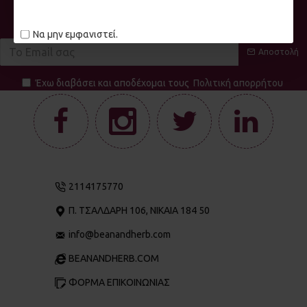
την εγγραφή σας στο Newsletter μας!
Να μην εμφανιστεί.
Αποστολή
Έχω διαβάσει και αποδέχομαι τους
Πολιτική απορρήτου
2114175770
Π. ΤΣΑΛΔΆΡΗ 106, ΝΊΚΑΙΑ 184 50
info@beanandherb.com
BEANANDHERB.COM
ΦΟΡΜΑ ΕΠΙΚΟΙΝΩΝΙΑΣ