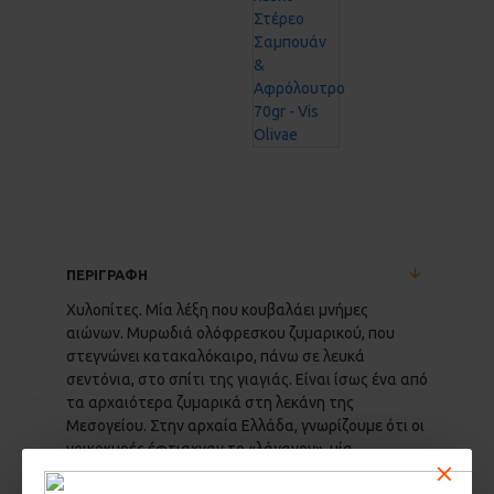
ΠΕΡΙΓΡΑΦΗ
Χυλοπίτες. Μία λέξη που κουβαλάει μνήμες
αιώνων. Μυρωδιά ολόφρεσκου ζυμαρικού, που
στεγνώνει κατακαλόκαιρο, πάνω σε λευκά
σεντόνια, στο σπίτι της γιαγιάς. Είναι ίσως ένα από
τα αρχαιότερα ζυμαρικά στη λεκάνη της
Μεσογείου. Στην αρχαία Ελλάδα, γνωρίζουμε ότι οι
νοικοκυρές έφτιαχναν το «λάγανον», μία
στρογγυλή και λεπτή ζύμη από αλεύρι και νερό, την