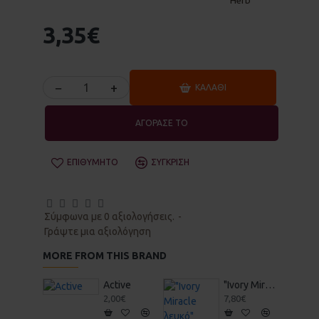
3,35€
−
+
ΚΑΛΆΘΙ
ΑΓΟΡΑΣΕ ΤΟ
ΕΠΙΘΥΜΗΤΌ
ΣΎΓΚΡΙΣΗ
Σύμφωνα με 0 αξιολογήσεις.
-
Γράψτε μια αξιολόγηση
MORE FROM THIS BRAND
Active
"Ivory Miracle λευκό" Στέρεο Σαμπουάν & Αφρόλουτρο 70gr - Vis Olivae
2,00€
7,80€