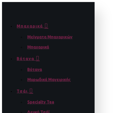
Μπαχαρικά
Μείγματα Μπαχαρικών
Μπαχαρικά
Βότανα
Βότανα
Μυρωδικά Μαγειρικής
Τσάι
Specialty Tea
Λευκό Τσάϊ