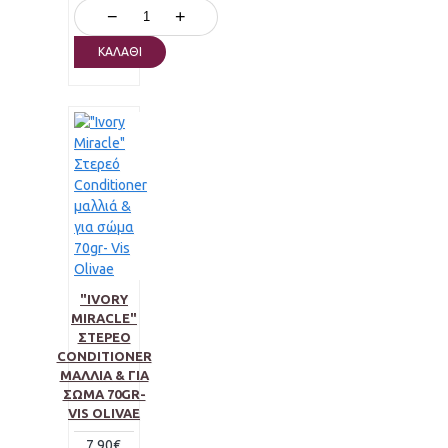
−
+
ΚΑΛΆΘΙ
"IVORY
MIRACLE"
ΣΤΕΡΕΌ
CONDITIONER
ΜΑΛΛΙΆ & ΓΙΑ
ΣΏΜΑ 70GR-
VIS OLIVAE
7,90€