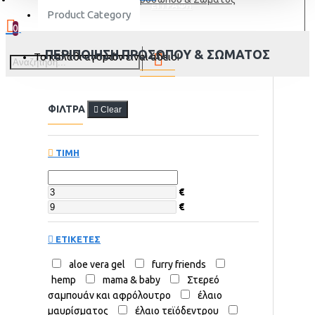
ΕΓΓΡΑΦΗ
Product Category
0
ΠΕΡΙΠΟΊΗΣΗ ΠΡΟΣΏΠΟΥ & ΣΏΜΑΤΟΣ
Το καλάθι αγορών είναι άδειο!
ΦΙΛΤΡΑ
Clear
ΤΙΜΗ
€
€
ΕΤΙΚΕΤΕΣ
aloe vera gel
furry friends
hemp
mama & baby
Στερεό
σαμπουάν και αφρόλουτρο
έλαιο
μαυρίσματος
έλαιο τεϊόδεντρου