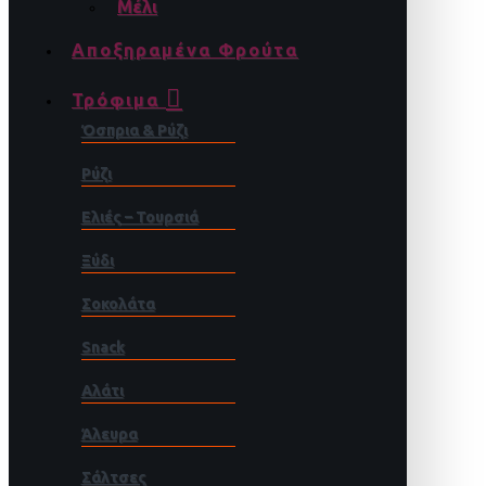
Μέλι
Αποξηραμένα Φρούτα
Τρόφιμα
Όσπρια & Ρύζι
Ρύζι
Ελιές – Τουρσιά
Ξύδι
Σοκολάτα
Snack
Αλάτι
Άλευρα
Σάλτσες