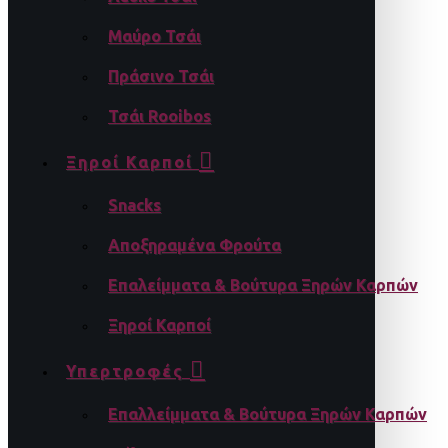
Μαύρο Τσάι
Πράσινο Τσάι
Τσάι Rooibos
Ξηροί Καρποί
Snacks
Αποξηραμένα Φρούτα
Επαλείμματα & Βούτυρα Ξηρών Καρπών
Ξηροί Καρποί
Υπερτροφές
Επαλλείμματα & Βούτυρα Ξηρών Καρπών