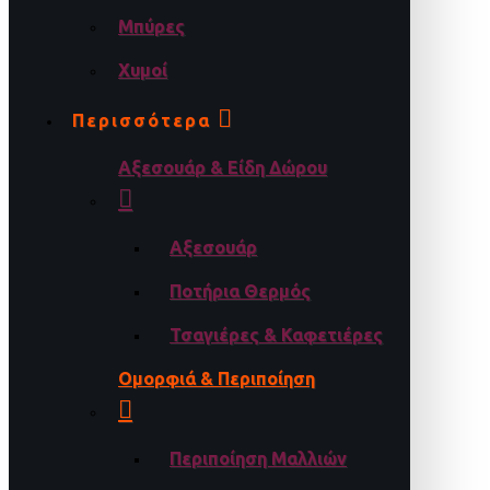
Μπύρες
Χυμοί
Περισσότερα
Αξεσουάρ & Είδη Δώρου
Αξεσουάρ
Ποτήρια Θερμός
Τσαγιέρες & Καφετιέρες
Ομορφιά & Περιποίηση
Περιποίηση Μαλλιών