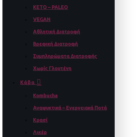
KETO – PALEO
VEGAN
Αθλητική Διατροφή
Βρεφική Διατροφή
Συμπληρώματα Διατροφής
Χωρίς Γλουτένη
Κάβα
Kombucha
Αναψυκτικά – Ενεργειακά Ποτά
Κρασί
Λικέρ