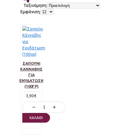
Καλέντουλα
σαπούνι με γκρέιπφρουτ
Ταξινόμηση:
σαπούνι με τρίμμα καρυδιού
Εμφάνιση:
σαπούνι προσώπου
σφουγγάρι konjac
σφουγγαράκι
σφουγγαράκι ενεργού
άνθρακα
τριαντάφυλλο
τσουκνιδα
υαλουρονικό οξύ
φυσικό έλαιο μαυρίσματος
φυσικό
σαπούνι
φύκια
χαμομήλι
ΣΑΠΟΎΝΙ
ΚΆΝΝΑΒΗΣ
ΓΙΑ
ΕΝΥΔΆΤΩΣΗ
(100ΓΡ)
3,90€
−
+
ΚΑΛΆΘΙ