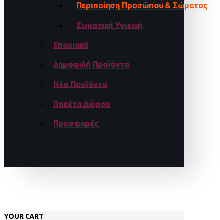
Περιποίηση Προσώπου & Σώματος
Σωματική Υγιεινή
Εποχιακά
Δημοφιλή Προϊόντα
Νέα Προϊόντα
Πακέτα Δώρου
Προσφορές
YOUR CART