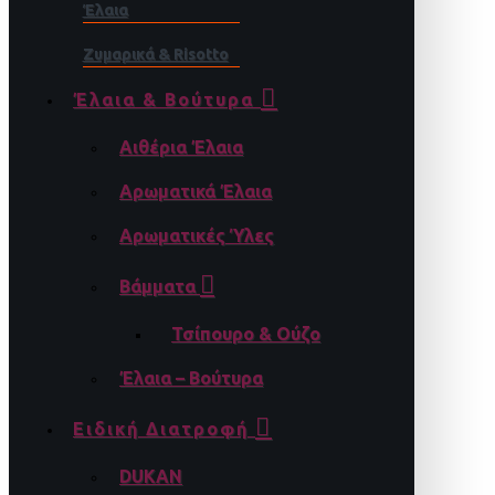
Έλαια
Ζυμαρικά & Risotto
Έλαια & Βούτυρα
Αιθέρια Έλαια
Αρωματικά Έλαια
Αρωματικές Ύλες
Βάμματα
Τσίπουρο & Ούζο
Έλαια – Βούτυρα
Ειδική Διατροφή
DUKAN