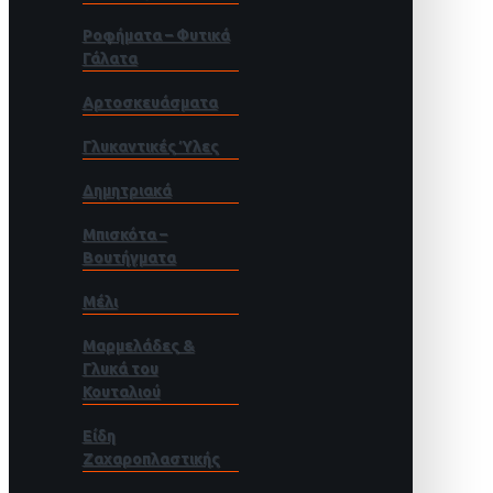
Ροφήματα – Φυτικά
Γάλατα
Αρτοσκευάσματα
Γλυκαντικές Ύλες
Δημητριακά
Μπισκότα –
Βουτήγματα
Μέλι
Μαρμελάδες &
Γλυκά του
Κουταλιού
Είδη
Ζαχαροπλαστικής