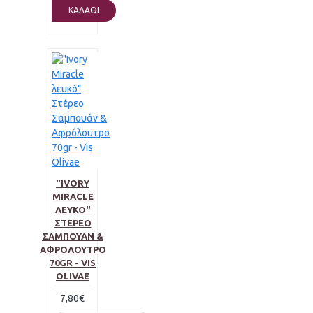
ΚΑΛΆΘΙ
"IVORY
MIRACLE
ΛΕΥΚΌ"
ΣΤΈΡΕΟ
ΣΑΜΠΟΥΆΝ &
ΑΦΡΌΛΟΥΤΡΟ
70GR - VIS
OLIVAE
7,80€