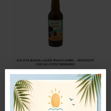
ΌΧΙ ΣΤΑ ΒΑΘΙΆ LAGER ΦΙΆΛΗ 330ML - MIDNIGHT
CIRCUS GYPSY BREWING
2,80€
−
+
ΚΑΛΆΘΙ
Έχετε φτάσει στο τέλος της λίστας.