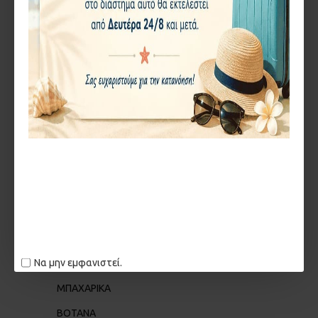
2114175770
Π. ΤΣΑΛΔΆΡΗ 106, ΝΊΚΑΙΑ 184 50
info@beanandherb.com
BEANANDHERB.COM
ΦΟΡΜΑ ΕΠΙΚΟΙΝΩΝΙΑΣ
ΠΡΟΣΦΟΡΕΣ
ΠΟΙΟΙ ΕΊΜΑΣΤΕ
BLOG
ΧΟΝΔΡΙΚΉ
ΕΠΙΚΟΙΝΩΝΊΑ
Να μην εμφανιστεί.
ΜΠΑΧΑΡΙΚΑ
ΒΟΤΑΝΑ