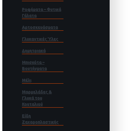
Ροφήματα – Φυτικά
Γάλατα
Αρτοσκευάσματα
Γλυκαντικές Ύλες
Δημητριακά
Μπισκότα –
Βουτήγματα
Μέλι
Μαρμελάδες &
Γλυκά του
Κουταλιού
Είδη
Ζαχαροπλαστικής