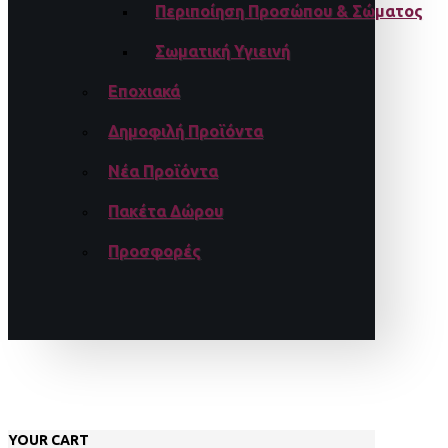
Περιποίηση Προσώπου & Σώματος
Σωματική Υγιεινή
Εποχιακά
Δημοφιλή Προϊόντα
Νέα Προϊόντα
Πακέτα Δώρου
Προσφορές
YOUR CART