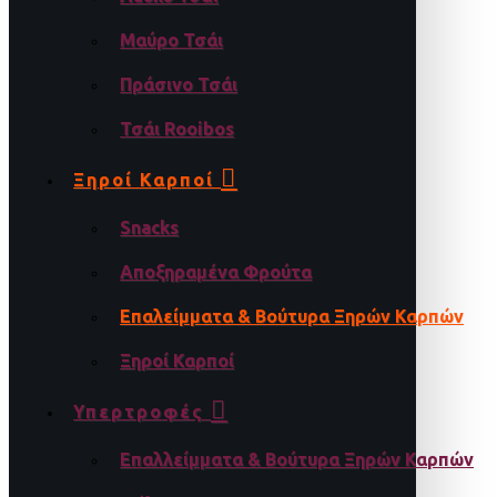
Μαύρο Τσάι
Πράσινο Τσάι
Τσάι Rooibos
Ξηροί Καρποί
Snacks
Αποξηραμένα Φρούτα
Επαλείμματα & Βούτυρα Ξηρών Καρπών
Ξηροί Καρποί
Υπερτροφές
Επαλλείμματα & Βούτυρα Ξηρών Καρπών