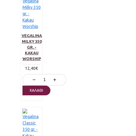
VEGALINA
MILKY 350
GR. -
KAKAU
WORSHIP
12,40€
−
+
ΚΑΛΆΘΙ