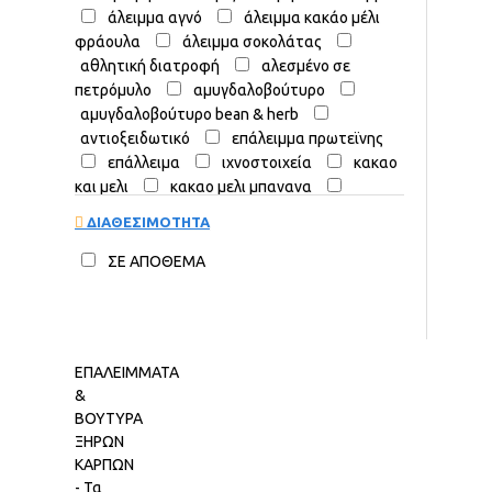
άλειμμα αγνό
άλειμμα κακάο μέλι
φράουλα
άλειμμα σοκολάτας
αθλητική διατροφή
αλεσμένο σε
πετρόμυλο
αμυγδαλοβούτυρο
αμυγδαλοβούτυρο bean & herb
αντιοξειδωτικό
επάλειμμα πρωτεϊνης
επάλλειμα
ιχνοστοιχεία
κακαο
και μελι
κακαο μελι μπανανα
κολοκυθοβούτυρο
κολοκυθόσπορος
ΔΙΑΘΕΣΙΜΟΤΗΤΑ
κόντζακ noodles
μέταλλα
παστα ταχίνι
παστα φυστικοβούτυρο
ΣΕ ΑΠΟΘΕΜΑ
πραλίνα
πραλίνα vegan γάλακτος
ταχίνι bean & herb
ταχίνι ολικής
φουντουκι μελι κακαο
φουντουκοβούτυρο
ΕΠΑΛΕΙΜΜΑΤΑ
φουντουκοβούτυρο bean & herb
&
φυστικοβούτυρο
φυστικοβούτυρο bean
ΒΟΥΤΥΡΑ
& herb
φυστικοβούτυρο απαλό
ΞΗΡΩΝ
χωρίς πρόσθετα
ΚΑΡΠΩΝ
- Τα