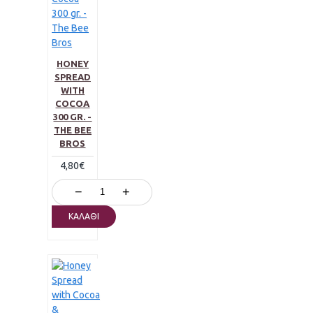
HONEY
SPREAD
WITH
COCOA
300 GR. -
THE BEE
BROS
4,80€
−
+
ΚΑΛΆΘΙ