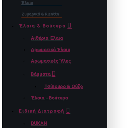
Έλαια
Ζυμαρικά & Risotto
Έλαια & Βούτυρα
Αιθέρια Έλαια
Αρωματικά Έλαια
Αρωματικές Ύλες
Βάμματα
Τσίπουρο & Ούζο
Έλαια – Βούτυρα
Ειδική Διατροφή
DUKAN