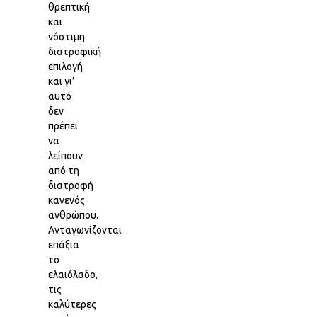
θρεπτική
και
νόστιμη
διατροφική
επιλογή
και γι’
αυτό
δεν
πρέπει
να
λείπουν
από τη
διατροφή
κανενός
ανθρώπου.
Ανταγωνίζονται
επάξια
το
ελαιόλαδο,
τις
καλύτερες