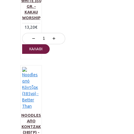
WHITE 350
GR. -
KAKAU
WORSHIP
13,20€
−
+
ΚΑΛΆΘΙ
NOODLES
ΑΠΌ
ΚΌΝΤΖΑΚ
(385ΓΡ) -