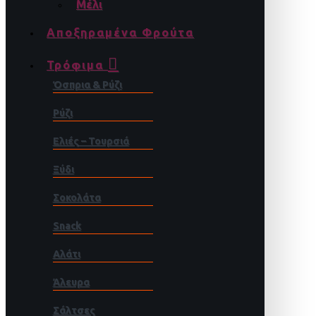
Μέλι
Αποξηραμένα Φρούτα
Τρόφιμα
Όσπρια & Ρύζι
Ρύζι
Ελιές – Τουρσιά
Ξύδι
Σοκολάτα
Snack
Αλάτι
Άλευρα
Σάλτσες