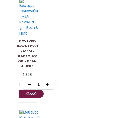
ΒΟΎΤΥΡΟ
ΦΟΥΝΤΟΎΚΙ
- ΜΈΛΙ -
ΚΑΚΆΟ 200
GR. - BEAN
& HERB
6,50€
−
+
ΚΑΛΆΘΙ