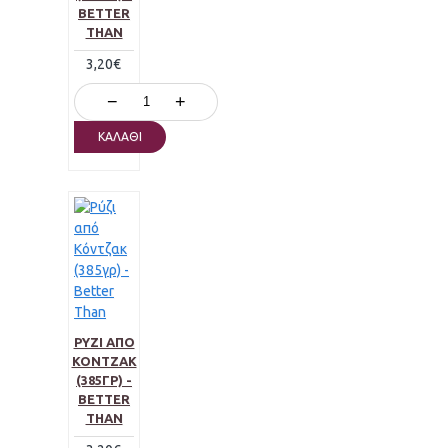
BETTER
THAN
3,20€
−
+
ΚΑΛΆΘΙ
ΡΎΖΙ ΑΠΌ
ΚΌΝΤΖΑΚ
(385ΓΡ) -
BETTER
THAN