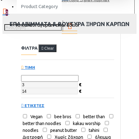
ΕΓΓΡΑΦΗ
Product Category
0
ΕΠΑΛΕΊΜΜΑΤΑ & ΒΟΎΤΥΡΑ ΞΗΡΏΝ ΚΑΡΠΏΝ
Το καλάθι αγορών είναι άδειο!
ΦΙΛΤΡΑ
Clear
ΤΙΜΗ
€
€
ΕΤΙΚΕΤΕΣ
Vegan
bee bros
better than
better than noodles
kakau worship
noodles
peanut butter
tahini
Διατροφή
Χωρίς Ζάχαρη
άλειμμα