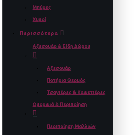
Μπύρες
Χυμοί
Περισσότερα
Αξεσουάρ & Είδη Δώρου
Αξεσουάρ
Ποτήρια Θερμός
Τσαγιέρες & Καφετιέρες
Ομορφιά & Περιποίηση
Περιποίηση Μαλλιών