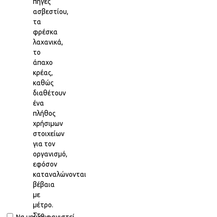
πηγές
ασβεστίου,
τα
φρέσκα
λαχανικά,
το
άπαχο
κρέας,
καθώς
διαθέτουν
ένα
πλήθος
χρήσιμων
στοιχείων
για τον
οργανισμό,
εφόσον
καταναλώνονται
βέβαια
με
μέτρο.
Στο