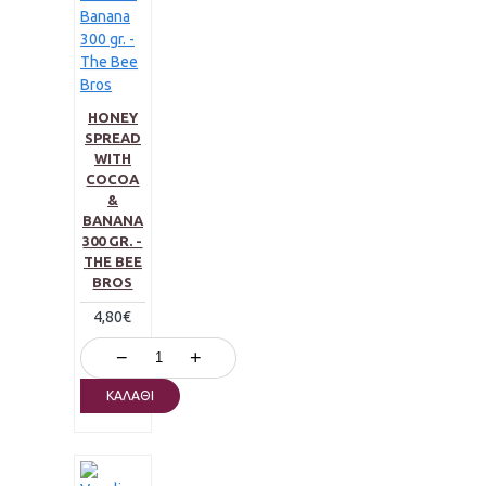
HONEY
SPREAD
WITH
COCOA
&
BANANA
300 GR. -
THE BEE
BROS
4,80€
−
+
ΚΑΛΆΘΙ