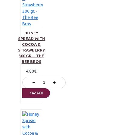
HONEY
SPREAD WITH
COCOA &
STRAWBERRY
300 GR. - THE
BEE BROS
4,80€
−
+
ΚΑΛΆΘΙ