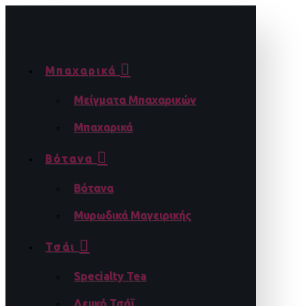
Μπαχαρικά
Μείγματα Μπαχαρικών
Μπαχαρικά
Βότανα
Βότανα
Μυρωδικά Μαγειρικής
Τσάι
Specialty Tea
Λευκό Τσάϊ