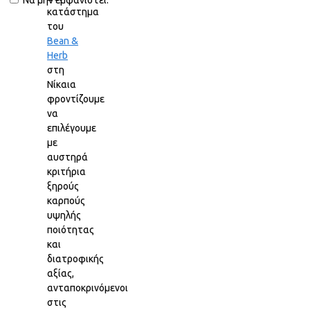
Να μην εμφανιστεί.
κατάστημα
του
Bean &
Herb
στη
Νίκαια
φροντίζουμε
να
επιλέγουμε
με
αυστηρά
κριτήρια
ξηρούς
καρπούς
υψηλής
ποιότητας
και
διατροφικής
αξίας,
ανταποκρινόμενοι
στις