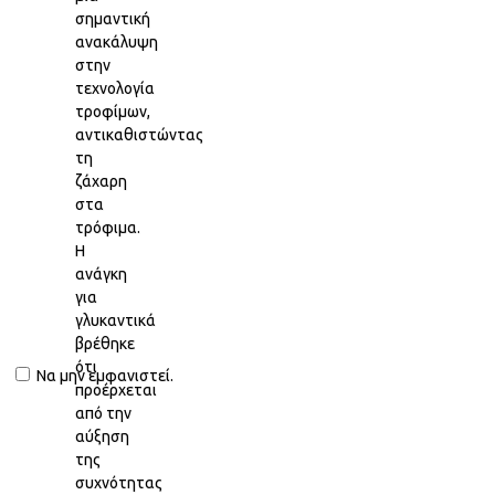
σημαντική
ανακάλυψη
στην
τεχνολογία
τροφίμων,
αντικαθιστώντας
τη
ζάχαρη
στα
τρόφιμα.
Η
ανάγκη
για
γλυκαντικά
βρέθηκε
ότι
Να μην εμφανιστεί.
προέρχεται
από την
αύξηση
της
συχνότητας