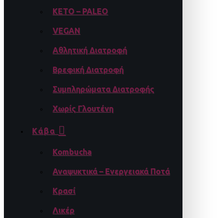
KETO – PALEO
VEGAN
Αθλητική Διατροφή
Βρεφική Διατροφή
Συμπληρώματα Διατροφής
Χωρίς Γλουτένη
Κάβα
Kombucha
Αναψυκτικά – Ενεργειακά Ποτά
Κρασί
Λικέρ