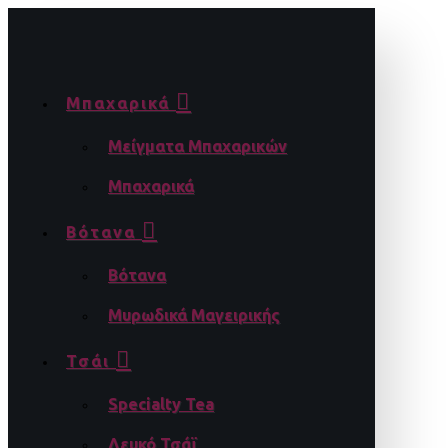
Μπαχαρικά
Μείγματα Μπαχαρικών
Μπαχαρικά
Βότανα
Βότανα
Μυρωδικά Μαγειρικής
Τσάι
Specialty Tea
Λευκό Τσάϊ