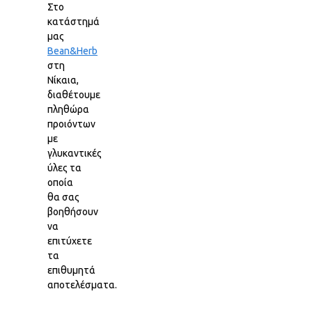
Στο
κατάστημά
μας
Bean&Herb
στη
Νίκαια,
διαθέτουμε
πληθώρα
προιόντων
με
γλυκαντικές
ύλες τα
οποία
θα σας
βοηθήσουν
να
επιτύχετε
τα
επιθυμητά
αποτελέσματα.