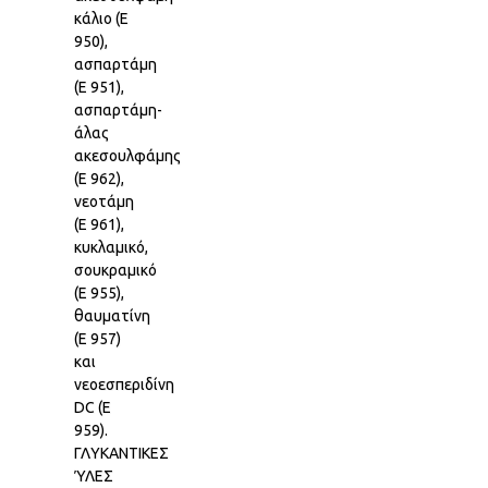
κάλιο (Ε
950),
ασπαρτάμη
(Ε 951),
ασπαρτάμη-
άλας
ακεσουλφάμης
(Ε 962),
νεοτάμη
(Ε 961),
κυκλαμικό,
σουκραμικό
(Ε 955),
θαυματίνη
(Ε 957)
και
νεοεσπεριδίνη
DC (Ε
959).
ΓΛΥΚΑΝΤΙΚΕΣ
ΎΛΕΣ