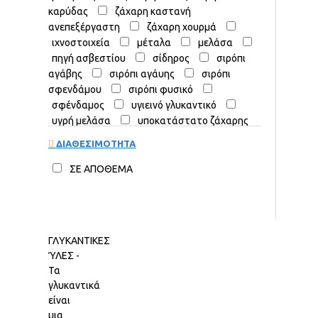
καρύδας
ζάχαρη καστανή
ανεπεξέργαστη
ζάχαρη χουρμά
ιχνοστοιχεία
μέταλα
μελάσα
πηγή ασβεστίου
σίδηρος
σιρόπι
αγάβης
σιρόπι αγάυης
σιρόπι
σφενδάμου
σιρόπι φυσικό
σφένδαμος
υγιεινό γλυκαντικό
υγρή μελάσα
υποκατάστατο ζάχαρης
φυσικό γλυκαντικό
φυτικές ίνες
ΔΙΑΘΕΣΙΜΟΤΗΤΑ
χαρουπόμελο
χαρούπι
ΣΕ ΑΠΟΘΕΜΑ
ΓΛΥΚΑΝΤΙΚΕΣ
ΎΛΕΣ -
Τα
γλυκαντικά
είναι
μια