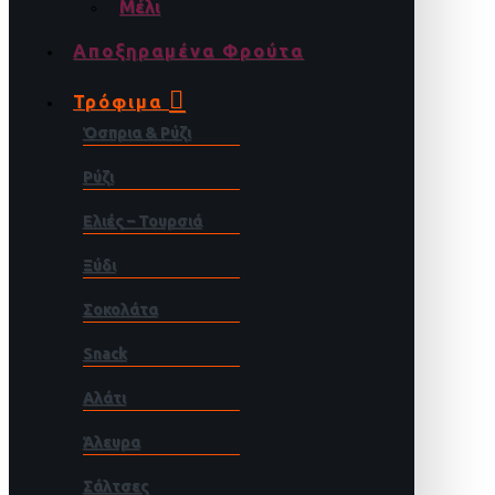
Μέλι
Αποξηραμένα Φρούτα
Τρόφιμα
Όσπρια & Ρύζι
Ρύζι
Ελιές – Τουρσιά
Ξύδι
Σοκολάτα
Snack
Αλάτι
Άλευρα
Σάλτσες