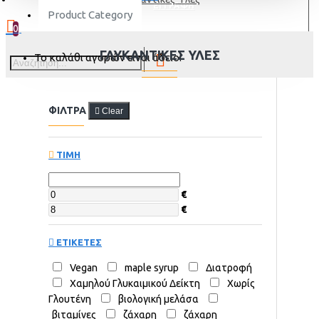
ΕΓΓΡΑΦΗ
Product Category
0
ΓΛΥΚΑΝΤΙΚΈΣ ΎΛΕΣ
Το καλάθι αγορών είναι άδειο!
ΦΙΛΤΡΑ
Clear
ΤΙΜΗ
€
€
ΕΤΙΚΕΤΕΣ
Vegan
maple syrup
Διατροφή
Χαμηλού Γλυκαιμικού Δείκτη
Χωρίς
Γλουτένη
βιολογική μελάσα
βιταμίνες
ζάχαρη
ζάχαρη