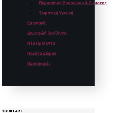
Περιποίηση Προσώπου & Σώματος
Σωματική Υγιεινή
Εποχιακά
Δημοφιλή Προϊόντα
Νέα Προϊόντα
Πακέτα Δώρου
Προσφορές
YOUR CART