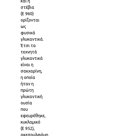
και η
στέβια
(Ε 960)
ορίζονται
ως
φυσικά
γλυκαντικά.
Έτσι τα
τεχνητά
γλυκαντικά
είναι η
σακχαρίνη,
η οποία
ήταν η
πρώτη
γλυκαντική
ουσία
που
εφευρέθηκε,
κυκλαμικό
(Ε 952),
ακεσουλφάμη