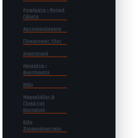
Ροφήματα – Φυτικά
Γάλατα
Αρτοσκευάσματα
Γλυκαντικές Ύλες
Δημητριακά
Μπισκότα –
Βουτήγματα
Μέλι
Μαρμελάδες &
Γλυκά του
Κουταλιού
Είδη
Ζαχαροπλαστικής