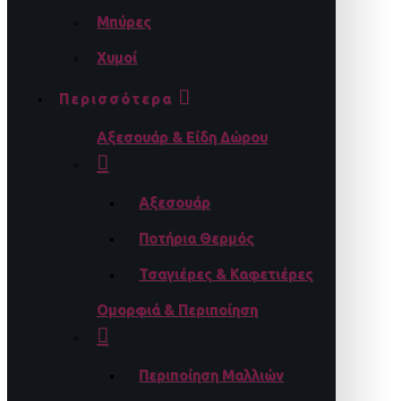
Μπύρες
Χυμοί
Περισσότερα
Αξεσουάρ & Είδη Δώρου
Αξεσουάρ
Ποτήρια Θερμός
Τσαγιέρες & Καφετιέρες
Ομορφιά & Περιποίηση
Περιποίηση Μαλλιών