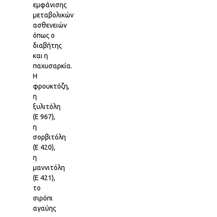
εμφάνισης
μεταβολικών
ασθενειών
όπως ο
διαβήτης
και η
παχυσαρκία.
Η
φρουκτόζη,
η
ξυλιτόλη
(Ε 967),
η
σορβιτόλη
(Ε 420),
η
μαννιτόλη
(Ε 421),
το
σιρόπι
αγαύης