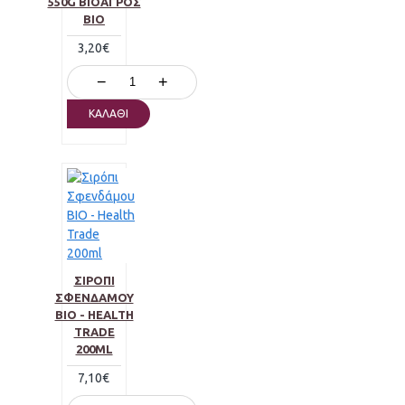
550G ΒΙΟΑΓΡΌΣ
BIO
3,20€
−
+
ΚΑΛΆΘΙ
ΣΙΡΌΠΙ
ΣΦΕΝΔΆΜΟΥ
BIO - HEALTH
TRADE
200ML
7,10€