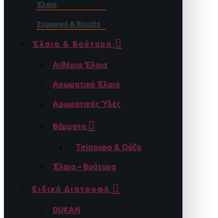
Έλαια
Ζυμαρικά & Risotto
Έλαια & Βούτυρα
Αιθέρια Έλαια
Αρωματικά Έλαια
Αρωματικές Ύλες
Βάμματα
Τσίπουρο & Ούζο
Έλαια – Βούτυρα
Ειδική Διατροφή
DUKAN