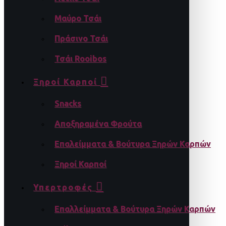
Μαύρο Τσάι
Πράσινο Τσάι
Τσάι Rooibos
Ξηροί Καρποί
Snacks
Αποξηραμένα Φρούτα
Επαλείμματα & Βούτυρα Ξηρών Καρπών
Ξηροί Καρποί
Υπερτροφές
Επαλλείμματα & Βούτυρα Ξηρών Καρπών