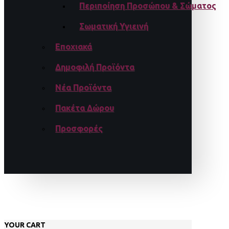
Περιποίηση Προσώπου & Σώματος
Σωματική Υγιεινή
Εποχιακά
Δημοφιλή Προϊόντα
Νέα Προϊόντα
Πακέτα Δώρου
Προσφορές
YOUR CART