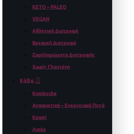
KETO – PALEO
VEGAN
Αθλητική Διατροφή
Βρεφική Διατροφή
Συμπληρώματα Διατροφής
Χωρίς Γλουτένη
Κάβα
Kombucha
Αναψυκτικά – Ενεργειακά Ποτά
Κρασί
Λικέρ