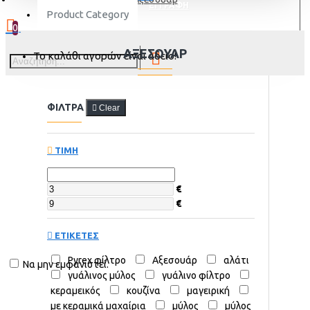
ΕΓΓΡΑΦΗ
Product Category
0
ΑΞΕΣΟΥΆΡ
Το καλάθι αγορών είναι άδειο!
ΦΙΛΤΡΑ
Clear
ΤΙΜΗ
€
€
ΕΤΙΚΕΤΕΣ
Pyrex φίλτρο
Αξεσουάρ
αλάτι
Να μην εμφανιστεί.
γυάλινος μύλος
γυάλινο φίλτρο
κεραμεικός
κουζίνα
μαγειρική
με κεραμικά μαχαίρια
μύλος
μύλος