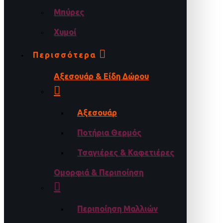
Μπύρες
Χυμοί
Περισσότερα
Αξεσουάρ & Είδη Δώρου
Αξεσουάρ
Ποτήρια Θερμός
Τσαγιέρες & Καφετιέρες
Ομορφιά & Περιποίηση
Περιποίηση Μαλλιών