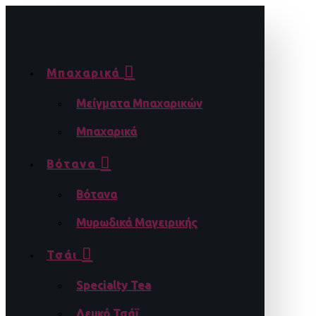
Μπαχαρικά
Μείγματα Μπαχαρικών
Μπαχαρικά
Βότανα
Βότανα
Μυρωδικά Μαγειρικής
Τσάι
Specialty Tea
Λευκό Τσάϊ