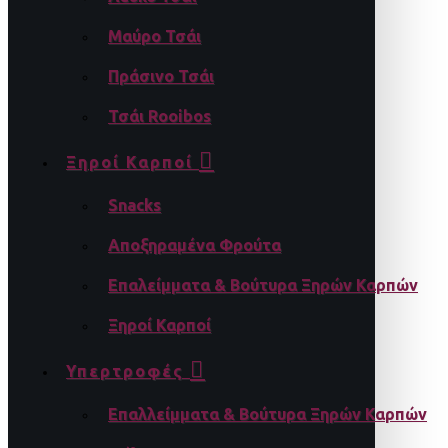
Μαύρο Τσάι
Πράσινο Τσάι
Τσάι Rooibos
Ξηροί Καρποί
Snacks
Αποξηραμένα Φρούτα
Επαλείμματα & Βούτυρα Ξηρών Καρπών
Ξηροί Καρποί
Υπερτροφές
Επαλλείμματα & Βούτυρα Ξηρών Καρπών