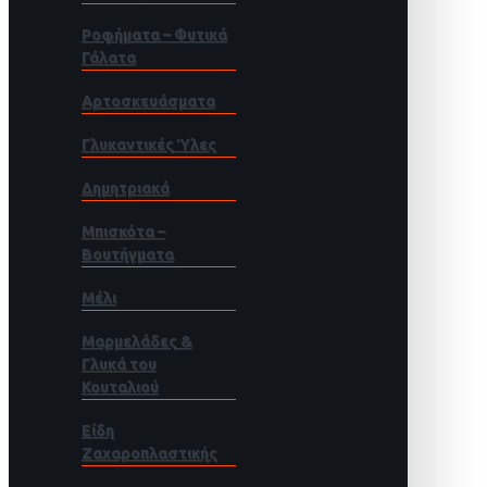
Ροφήματα – Φυτικά
Γάλατα
Αρτοσκευάσματα
Γλυκαντικές Ύλες
Δημητριακά
Μπισκότα –
Βουτήγματα
Μέλι
Μαρμελάδες &
Γλυκά του
Κουταλιού
Είδη
Ζαχαροπλαστικής