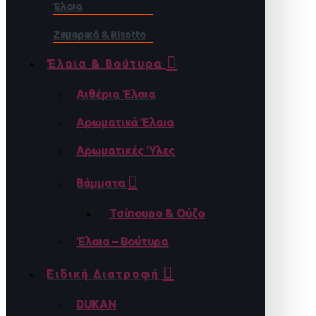
Έλαια
Ζυμαρικά & Risotto
Έλαια & Βούτυρα
Αιθέρια Έλαια
Αρωματικά Έλαια
Αρωματικές Ύλες
Βάμματα
Τσίπουρο & Ούζο
Έλαια – Βούτυρα
Ειδική Διατροφή
DUKAN