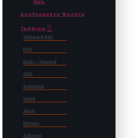
Μέλι
Αποξηραμένα Φρούτα
Τρόφιμα
Όσπρια & Ρύζι
Ρύζι
Ελιές – Τουρσιά
Ξύδι
Σοκολάτα
Snack
Αλάτι
Άλευρα
Σάλτσες