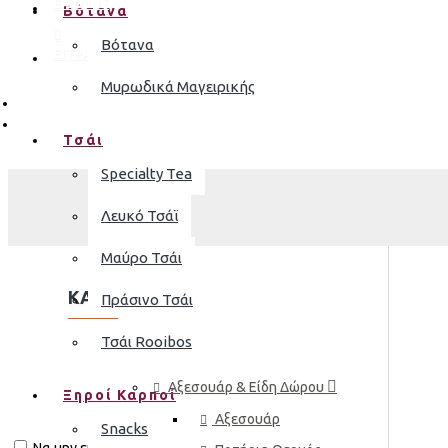
ΕΙΣΟΔΟΣ
Βότανα
Βότανα
ΕΓΓΡΑΦΗ
Μυρωδικά Μαγειρικής
Τσάι
Specialty Tea
Λευκό Τσάϊ
Μαύρο Τσάι
ΚΑΤΗΓΟΡΊΕΣ
Πράσινο Τσάι
Τσάι Rooibos
ΠΡΟΪΌΝΤΑ
Αξεσουάρ & Είδη Δώρου
Ξηροί Καρποί
Αξεσουάρ
Snacks