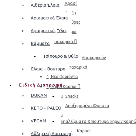
Κρασί
Αιθέρια Έλαια
Λικέρ
Αρωματικά Έλαια
Μπύρες
Αρωματικές Ύλες
Χυμοί
Μπαχαρικά
Βάμματα
Τσίπουρο & Ούζο
Μείγματα Μπαχαρικών
Μπαχαρικά
Έλαια – Βούτυρα
Νέα Προϊόντα
Ειδική Διατροφή
Ξηροί Καρποί
DUKAN
Snacks
Αποξηραμένα Φρούτα
KETO – PALEO
VEGAN
Επαλείμματα & Βούτυρα Ξηρών Καρπ
Ξηροί Καρποί
Αθλητική Διατροφή