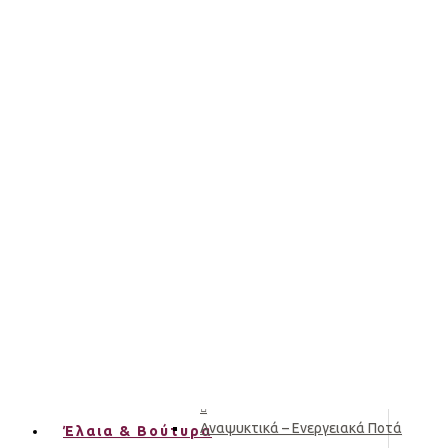
Συμπληρώματα Διατροφής
Χωρίς Γλουτένη
Έλαια & Βούτυρα
Αιθέρια Έλαια
Αρωματικά Έλαια
Αρωματικές Ύλες
Βάμματα
Τσίπουρο & Ούζο
Έλαια – Βούτυρα
Εποχιακά
Κάβα
Kombucha
Αναψυκτικά – Ενεργειακά Ποτά
Έλαια & Βούτυρα