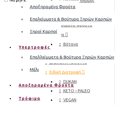
Να μην εμφανιστεί.
Ποτήρια Θερμός
Αποξηραμένα Φρούτα
Τσαγιέρες & Καφετιέρες
Επαλείμματα & Βούτυρα Ξηρών Καρπών
Αποξηραμένα Φρούτα
Ξηροί Καρποί
Βότανα
Βότανα
Υπερτροφές
Μυρωδικά Μαγειρικής
Επαλλείμματα & Βούτυρα Ξηρών Καρπών
Δημοφιλή Προϊόντα
Μέλι
Ειδική Διατροφή
DUKAN
Αποξηραμένα Φρούτα
KETO – PALEO
Τρόφιμα
VEGAN
Αθλητική Διατροφή
Βρεφική Διατροφή