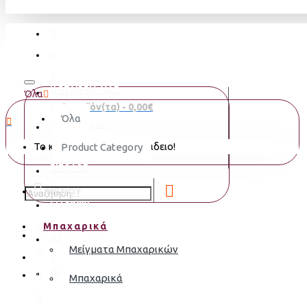
Η ΕΤΑΙΡΕΙΑ ΜΑΣ
Όλα
0 προϊόν(τα) - 0,00€
Όλα
ΕΠΙΚΟΙΝΩΝΙΑ
Το καλάθι αγορών είναι άδειο!
Product Category
ΕΙΣΟΔΟΣ
MENOY
ΕΓΓΡΑΦΗ
Μπαχαρικά
ΑΓΑΠΗΜΈΝΑ
Μείγματα Μπαχαρικών
ΣΎΓΚΡΙΣΗ
Μπαχαρικά