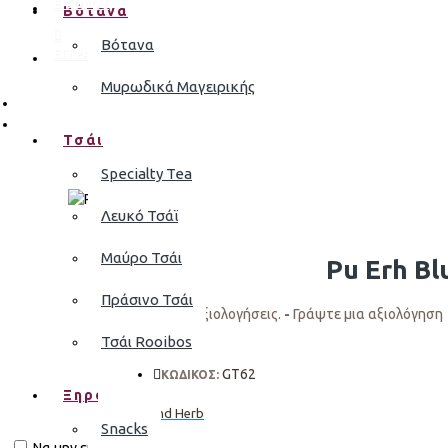
ΕΙΣΟΔΟΣ
Βότανα
Βότανα
ΕΓΓΡΑΦΗ
Μυρωδικά Μαγειρικής
Τσάι
Specialty Tea
Λευκό Τσάϊ
Μαύρο Τσάι
Pu Erh Bl
Πράσινο Τσάι
Σύμφωνα με 0 αξιολογήσεις.
-
Γράψτε μια αξιολόγηση
Τσάι Rooibos
GT62
ΚΩΔΙΚΟΣ:
Ξηροί Καρποί
Bean and Herb
Snacks