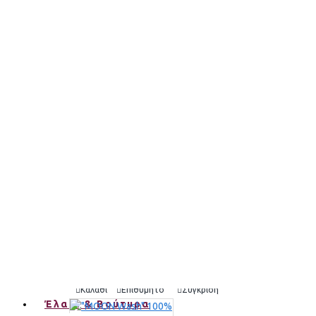
Active
2,00€
Καλάθι
Επιθυμητό
Σύγκριση
"Ivory Miracle λευκό" Στέρεο Σαμπουάν & Αφρόλουτρο 
7,80€
Καλάθι
Επιθυμητό
Σύγκριση
"Ivory Miracle" Στερεό Conditioner μαλλιά & για σώμα 7
7,90€
Καλάθι
Επιθυμητό
Σύγκριση
Έλαια & Βούτυρα