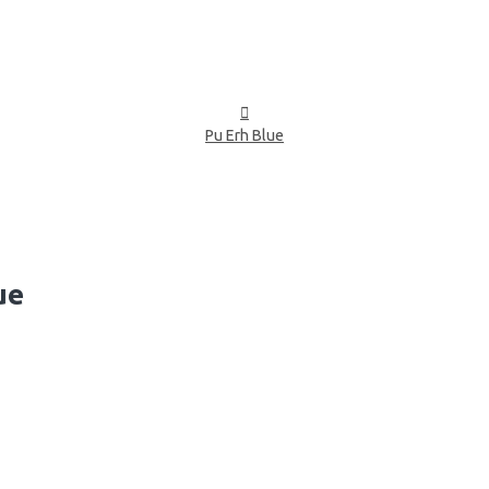
Pu Erh Blue
ue