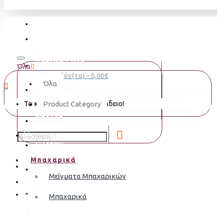
Η ΕΤΑΙΡΕΙΑ ΜΑΣ
Όλα
0 προϊόν(τα) - 0,00€
Όλα
ΕΠΙΚΟΙΝΩΝΙΑ
Το καλάθι αγορών είναι άδειο!
Product Category
ΕΙΣΟΔΟΣ
MENOY
ΕΓΓΡΑΦΗ
Μπαχαρικά
ΑΓΑΠΗΜΈΝΑ
Μείγματα Μπαχαρικών
ΣΎΓΚΡΙΣΗ
Μπαχαρικά