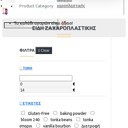
ΕΓΓΡΑΦΗ
Product Category
Είδη Ζαχαροπλαστικής
0
Το καλάθι αγορών είναι άδειο!
ΕΊΔΗ ΖΑΧΑΡΟΠΛΑΣΤΙΚΉΣ
ΦΙΛΤΡΑ
Clear
ΤΙΜΗ
€
€
ΕΤΙΚΕΤΕΣ
Gluten-Free
baking powder
bloom 240
tonka beans
tonka
σποροι
vanilla bourbon
Διατροφή