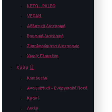
KETO – PALEO
VEGAN
Αθλητική Διατροφή
Βρεφική Διατροφή
Συμπληρώματα Διατροφής
Χωρίς Γλουτένη
Κάβα
Kombucha
Αναψυκτικά – Ενεργειακά Ποτά
Κρασί
Λικέρ