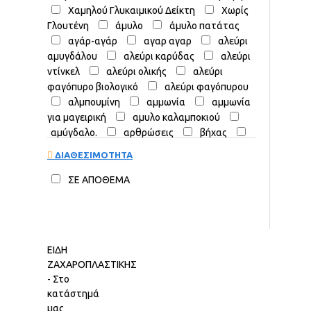
Χαμηλού Γλυκαιμικού Δείκτη
Χωρίς
Γλουτένη
άμυλο
άμυλο πατάτας
αγάρ-αγάρ
αγαρ αγαρ
αλεύρι
αμυγδάλου
αλεύρι καρύδας
αλεύρι
ντίνκελ
αλεύρι ολικής
αλεύρι
φαγόπυρο βιολογικό
αλεύρι φαγόπυρου
αλμπουμίνη
αμμωνία
αμμωνία
για μαγειρική
αμυλο καλαμποκιού
αμύγδαλο.
αρθρώσεις
βήχας
βανίλια
βανίλια μαγαδασκάρης
ΔΙΑΘΕΣΙΜΟΤΗΤΑ
βανίλια σκόνη
βανίλια φυαλίτσες
βανιλλίνη σκόνη
βιολογικό αλεύρι
ΣΕ ΑΠΟΘΕΜΑ
βιταμίνες
γλυκά
είδη
ζαχαροπλαστικής
ζάχαρη
ζάχαρη
καρύδας
ζάχαρη καστανή
ανεπεξέργαστη
ζάχαρη χουρμά
ΕΙΔΗ
ζαχαροπλαστική
ζελατίνη
ζελατίνη
ΖΑΧΑΡΟΠΛΑΣΤΙΚΗΣ
σκόνη
ιχνοστοιχεία
καλλυντικά
- Στο
φυσικά
καρύδα
καρύδα τριμμένη
κατάστημά
κιτρικό
κολλαγόνο
κορν
μας