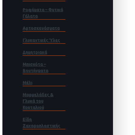
Ροφήματα – Φυτικά
Γάλατα
Αρτοσκευάσματα
Γλυκαντικές Ύλες
Δημητριακά
Μπισκότα –
Βουτήγματα
Μέλι
Μαρμελάδες &
Γλυκά του
Κουταλιού
Είδη
Ζαχαροπλαστικής