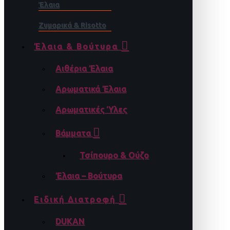
Έλαια
Ζυμαρικά & Risotto
Έλαια & Βούτυρα
Αιθέρια Έλαια
Αρωματικά Έλαια
Αρωματικές Ύλες
Βάμματα
Τσίπουρο & Ούζο
Έλαια – Βούτυρα
Ειδική Διατροφή
DUKAN