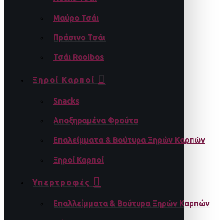
Μαύρο Τσάι
Πράσινο Τσάι
Τσάι Rooibos
Ξηροί Καρποί
Snacks
Αποξηραμένα Φρούτα
Επαλείμματα & Βούτυρα Ξηρών Καρπών
Ξηροί Καρποί
Υπερτροφές
Επαλλείμματα & Βούτυρα Ξηρών Καρπών