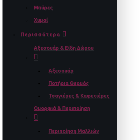
Μπύρες
Χυμοί
Περισσότερα
Αξεσουάρ & Είδη Δώρου
Αξεσουάρ
Ποτήρια Θερμός
Τσαγιέρες & Καφετιέρες
Ομορφιά & Περιποίηση
Περιποίηση Μαλλιών