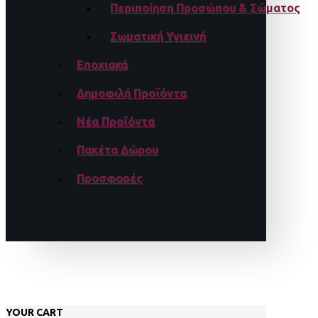
Περιποίηση Προσώπου & Σώματος
Σωματική Υγιεινή
Εποχιακά
Δημοφιλή Προϊόντα
Νέα Προϊόντα
Πακέτα Δώρου
Προσφορές
YOUR CART