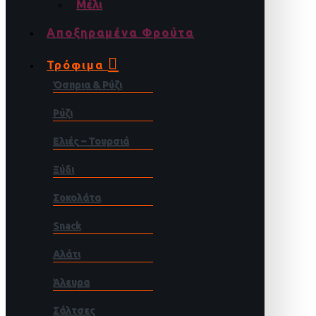
Μέλι
Αποξηραμένα Φρούτα
Τρόφιμα
Όσπρια & Ρύζι
Ρύζι
Ελιές – Τουρσιά
Ξύδι
Σοκολάτα
Snack
Αλάτι
Άλευρα
Σάλτσες