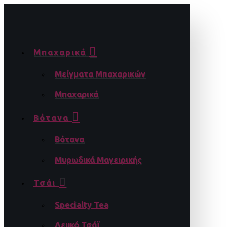
Μπαχαρικά
Μείγματα Μπαχαρικών
Μπαχαρικά
Βότανα
Βότανα
Μυρωδικά Μαγειρικής
Τσάι
Specialty Tea
Λευκό Τσάϊ