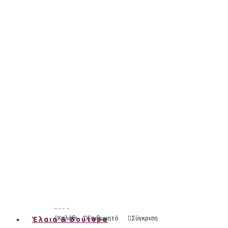
"Ivory Miracle λευκό" Στέρεο Σαμπουάν & Αφρόλουτρο 
7,80€
Καλάθι
Επιθυμητό
Σύγκριση
"Ivory Miracle" Στερεό Conditioner μαλλιά & για σώμα 7
7,90€
Καλάθι
Επιθυμητό
Σύγκριση
"MOON Wash" 100% Φυσική Μπάρα Ευαίσθητης Περιοχή
6,80€
Καλάθι
Επιθυμητό
Σύγκριση
Έλαια & Βούτυρα