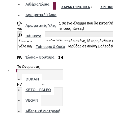
Αιθέρια Έλαια
ΠΕΡΙΓΡΑΦΗ
ΧΑΡΑΚΤΗΡΙΣΤΙΚΑ
ΚΡΙΤΙΚ
Αρωματικά Έλαια
Πλούσια γεύση σοκολάτας, σε ένα άλειμμα που θα καταπλήξ
Αρωματικές Ύλες
γάλα καρύδας θα ξεγελάσει τους πάντες!
ΣΥΣΤΑΤΙΚΆ
Βάμματα
Συστατικά: φουντούκι 35%, κακάο σκόνη, ζάχαρη άνθους 
γάλα καρύδας σε σκόνη (γάλα καρύδας σε σκόνη, μαλτοδε
Τσίπουρο & Ούζο
Έλαια – Βούτυρα
ΓΡΆΨΤΕ ΜΙΑ ΑΞΙΟΛΌΓΗΣΗ
Το Όνομα σας
Ειδική Διατροφή
DUKAN
Η Αξιολόγηση σας
KETO – PALEO
VEGAN
Αθλητική Διατροφή