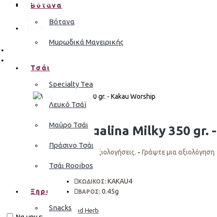
ΕΙΣΟΔΟΣ
Βότανα
Βότανα
ΕΓΓΡΑΦΗ
Μυρωδικά Μαγειρικής
Τσάι
Specialty Tea
Λευκό Τσάϊ
Μαύρο Τσάι
Vegalina Milky 350 gr.
Πράσινο Τσάι
Σύμφωνα με 0 αξιολογήσεις.
-
Γράψτε μια αξιολόγηση
Τσάι Rooibos
KAKAU4
ΚΩΔΙΚΟΣ:
Ξηροί Καρποί
0.45g
ΒΑΡΟΣ:
Snacks
Bean and Herb