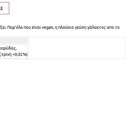
ΕΣ
ει. Παρ'όλο που είναι vegan, η πλούσια γεύση γάλακτος απο το
καρύδας,
ξτρίνη <0,02%)