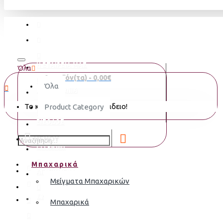
Η ΕΤΑΙΡΕΙΑ ΜΑΣ
Όλα
0 προϊόν(τα) - 0,00€
Όλα
ΕΠΙΚΟΙΝΩΝΙΑ
Το καλάθι αγορών είναι άδειο!
Product Category
ΕΙΣΟΔΟΣ
MENOY
ΕΓΓΡΑΦΗ
Μπαχαρικά
ΑΓΑΠΗΜΈΝΑ
Μείγματα Μπαχαρικών
ΣΎΓΚΡΙΣΗ
Μπαχαρικά