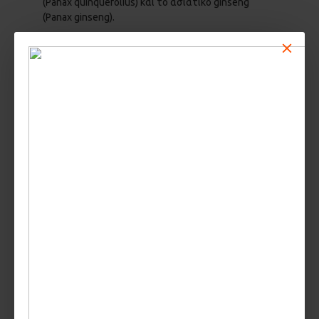
(Panax quinquefolius) και το ασιατικό ginseng
(Panax ginseng).
Το Ginseng έχει αποδειχθεί ότι βοηθά στη μείωση
των φλεγμονωδών δεικτών και βοηθά στην
προστασία από το οξειδωτικό στρες.
Έχει αποδειχθεί ότι ωφελεί τις διανοητικές
λειτουργίες, τα συναισθήματα ηρεμίας και
διάθεσης τόσο στους υγιείς ανθρώπους όσο και σε
εκείνους με τη νόσο του Αλτσχάιμερ. ΅
Το Ginseng μπορεί επίσης να βελτιώσει τα
συμπτώματα της στυτικής δυσλειτουργίας
μειώνοντας το οξειδωτικό στρες στους ιστούς και
ενισχύοντας τη ροή του αίματος στους μυς του
πέους.
Το Ginseng μπορεί να ενισχύσει το ανοσοποιητικό
σύστημα σε άτομα με καρκίνο και ακόμη και να
ενισχύσει τις επιπτώσεις ορισμένων εμβολιασμών.