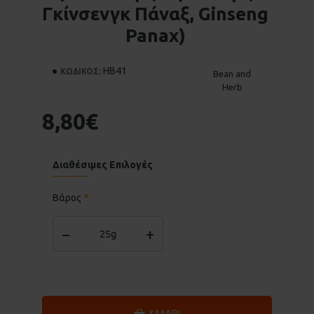
Γκίνσενγκ Πάναξ, Ginseng
Panax)
HΒ41
ΚΩΔΙΚΟΣ:
Bean and
Herb
8,80€
Διαθέσιμες Επιλογές
Βάρος
−
+
25g
ΚΑΛΆΘΙ