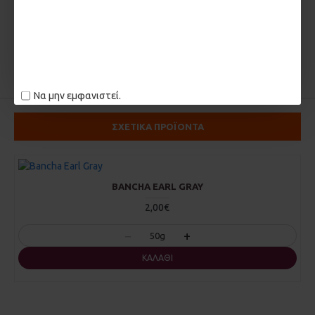
ΚΡΙΤΙΚΕΣ
ΕΤΙΚΈΤΕΣ:
ginseng
τζίνσενγκ
Να μην εμφανιστεί.
ΣΧΕΤΙΚΑ ΠΡΟΪΟΝΤΑ
BANCHA EARL GRAY
2,00€
−
+
50g
ΚΑΛΆΘΙ