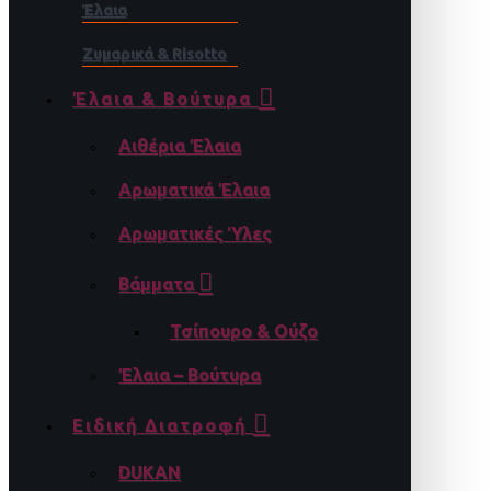
Έλαια
Ζυμαρικά & Risotto
Έλαια & Βούτυρα
Αιθέρια Έλαια
Αρωματικά Έλαια
Αρωματικές Ύλες
Βάμματα
Τσίπουρο & Ούζο
Έλαια – Βούτυρα
Ειδική Διατροφή
DUKAN