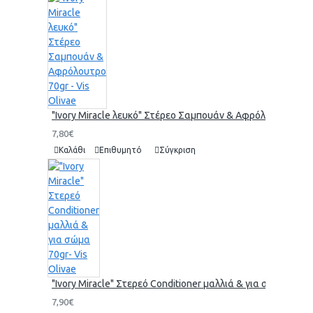
"Ivory Miracle λευκό" Στέρεο Σαμπουάν & Αφρόλουτρο 70gr 
7,80€
Καλάθι
Επιθυμητό
Σύγκριση
"Ivory Miracle" Στερεό Conditioner μαλλιά & για σώμα 70gr-
7,90€