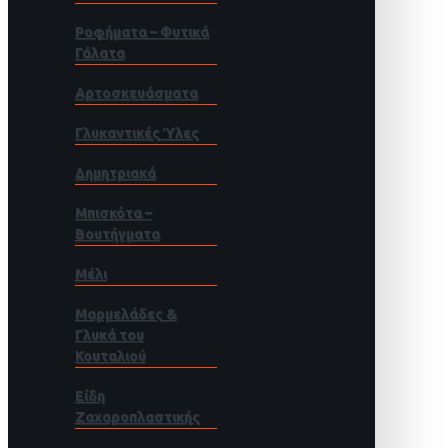
Ροφήματα – Φυτικά
Γάλατα
Αρτοσκευάσματα
Γλυκαντικές Ύλες
Δημητριακά
Μπισκότα –
Βουτήγματα
Μέλι
Μαρμελάδες &
Γλυκά του
Κουταλιού
Είδη
Ζαχαροπλαστικής