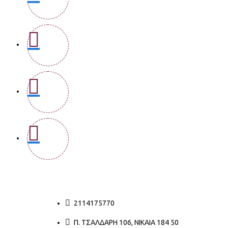
2114175770
Π. ΤΣΑΛΔΆΡΗ 106, ΝΊΚΑΙΑ 184 50