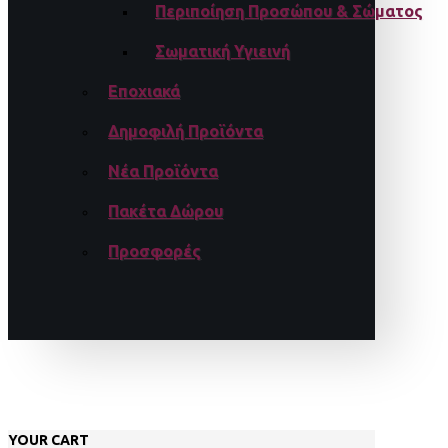
Περιποίηση Προσώπου & Σώματος
Σωματική Υγιεινή
Εποχιακά
Δημοφιλή Προϊόντα
Νέα Προϊόντα
Πακέτα Δώρου
Προσφορές
YOUR CART