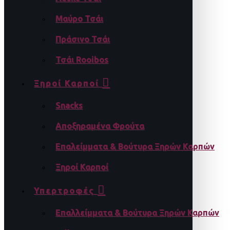
Μαύρο Τσάι
Πράσινο Τσάι
Τσάι Rooibos
Ξηροί Καρποί
Snacks
Αποξηραμένα Φρούτα
Επαλείμματα & Βούτυρα Ξηρών Καρπών
Ξηροί Καρποί
Υπερτροφές
Επαλλείμματα & Βούτυρα Ξηρών Καρπών