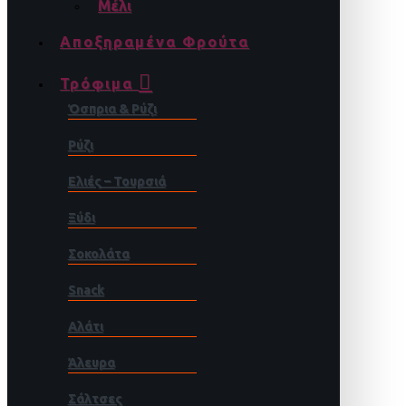
Μέλι
Αποξηραμένα Φρούτα
Τρόφιμα
Όσπρια & Ρύζι
Ρύζι
Ελιές – Τουρσιά
Ξύδι
Σοκολάτα
Snack
Αλάτι
Άλευρα
Σάλτσες