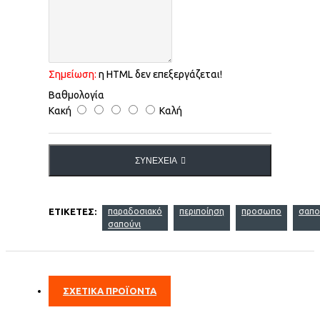
Σημείωση:
η HTML δεν επεξεργάζεται!
Βαθμολογία
Κακή
Καλή
ΣΥΝΈΧΕΙΑ
ΕΤΙΚΈΤΕΣ:
παραδοσιακό
περιποίηση
προσωπο
σαπο
σαπούνι
ΣΧΕΤΙΚΑ ΠΡΟΪΟΝΤΑ