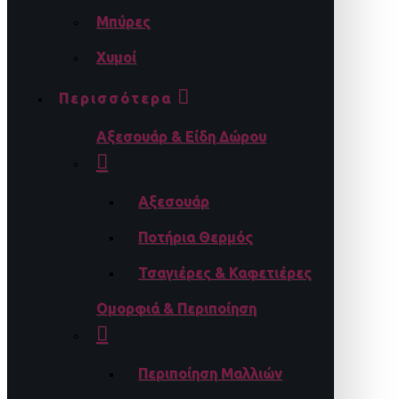
Μπύρες
Χυμοί
Περισσότερα
Αξεσουάρ & Είδη Δώρου
Αξεσουάρ
Ποτήρια Θερμός
Τσαγιέρες & Καφετιέρες
Ομορφιά & Περιποίηση
Περιποίηση Μαλλιών