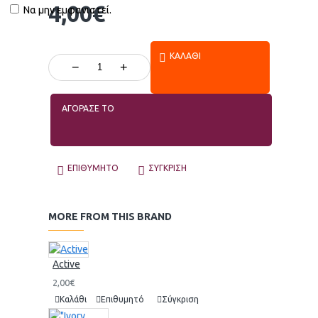
4,00€
Να μην εμφανιστεί.
ΚΑΛΆΘΙ
−
+
ΑΓΟΡΑΣΕ ΤΟ
ΕΠΙΘΥΜΗΤΌ
ΣΎΓΚΡΙΣΗ
MORE FROM THIS BRAND
Active
2,00€
Καλάθι
Επιθυμητό
Σύγκριση