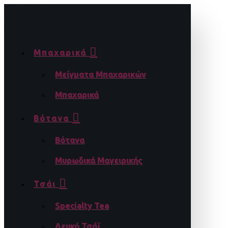
Μπαχαρικά
Μείγματα Μπαχαρικών
Μπαχαρικά
Βότανα
Βότανα
Μυρωδικά Μαγειρικής
Τσάι
Specialty Tea
Λευκό Τσάϊ