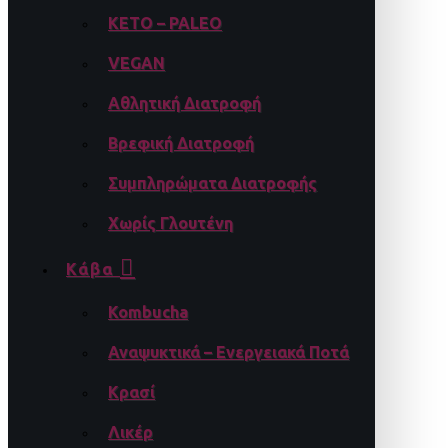
KETO – PALEO
VEGAN
Αθλητική Διατροφή
Βρεφική Διατροφή
Συμπληρώματα Διατροφής
Χωρίς Γλουτένη
Κάβα
Kombucha
Αναψυκτικά – Ενεργειακά Ποτά
Κρασί
Λικέρ