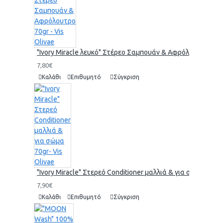
"Ivory Miracle λευκό" Στέρεο Σαμπουάν & Αφρόλουτρο 70gr 
7,80€
Καλάθι
Επιθυμητό
Σύγκριση
"Ivory Miracle" Στερεό Conditioner μαλλιά & για σώμα 70gr-
7,90€
Καλάθι
Επιθυμητό
Σύγκριση