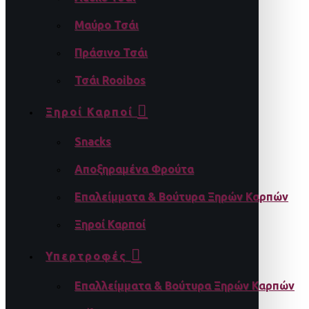
Μαύρο Τσάι
Πράσινο Τσάι
Τσάι Rooibos
Ξηροί Καρποί
Snacks
Αποξηραμένα Φρούτα
Επαλείμματα & Βούτυρα Ξηρών Καρπών
Ξηροί Καρποί
Υπερτροφές
Επαλλείμματα & Βούτυρα Ξηρών Καρπών