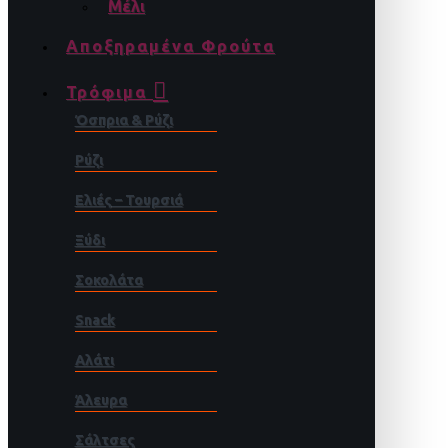
Μέλι
Αποξηραμένα Φρούτα
Τρόφιμα
Όσπρια & Ρύζι
Ρύζι
Ελιές – Τουρσιά
Ξύδι
Σοκολάτα
Snack
Αλάτι
Άλευρα
Σάλτσες