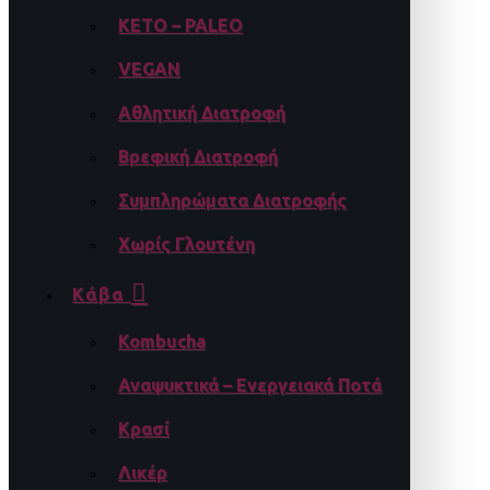
KETO – PALEO
VEGAN
Αθλητική Διατροφή
Βρεφική Διατροφή
Συμπληρώματα Διατροφής
Χωρίς Γλουτένη
Κάβα
Kombucha
Αναψυκτικά – Ενεργειακά Ποτά
Κρασί
Λικέρ