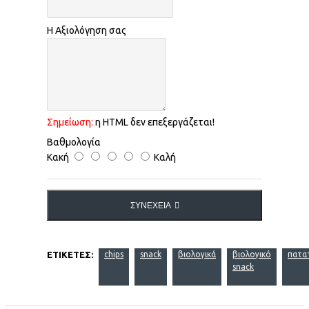
Η Αξιολόγηση σας
Σημείωση:
η HTML δεν επεξεργάζεται!
Βαθμολογία
Κακή
Καλή
ΣΥΝΈΧΕΙΑ
ΕΤΙΚΈΤΕΣ:
chips
snack
βιολογικά
βιολογικό
πατα
snack