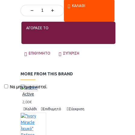
ΚΑΛΆΘΙ
−
+
ΑΓΟΡΑΣΕ ΤΟ
ΕΠΙΘΥΜΗΤΌ
ΣΎΓΚΡΙΣΗ
MORE FROM THIS BRAND
Να μην εμφανιστεί.
Active
2,00€
Καλάθι
Επιθυμητό
Σύγκριση