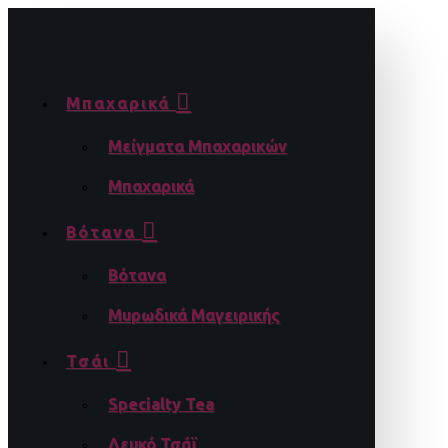
Μπαχαρικά
Μείγματα Μπαχαρικών
Μπαχαρικά
Βότανα
Βότανα
Μυρωδικά Μαγειρικής
Τσάι
Specialty Tea
Λευκό Τσάϊ