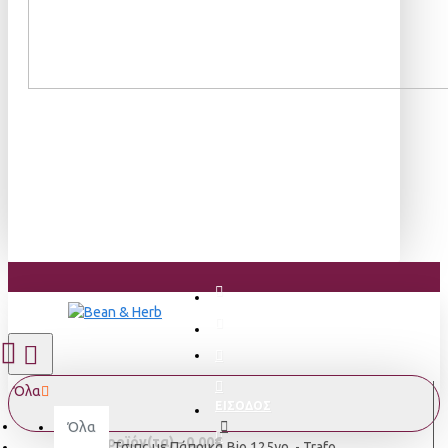
Όλα
ΕΙΣΟΔΟΣ
Όλα
0 προϊόν(τα) - 0,00€
Τσιπς με Πάπρικα Bio 125γρ. - Trafo