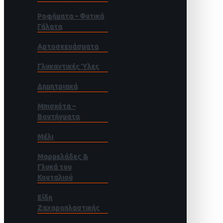
Ροφήματα – Φυτικά
Γάλατα
Αρτοσκευάσματα
Γλυκαντικές Ύλες
Δημητριακά
Μπισκότα –
Βουτήγματα
Μέλι
Μαρμελάδες &
Γλυκά του
Κουταλιού
Είδη
Ζαχαροπλαστικής