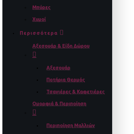
Μπύρες
Χυμοί
Περισσότερα
Αξεσουάρ & Είδη Δώρου
Αξεσουάρ
Ποτήρια Θερμός
Τσαγιέρες & Καφετιέρες
Ομορφιά & Περιποίηση
Περιποίηση Μαλλιών