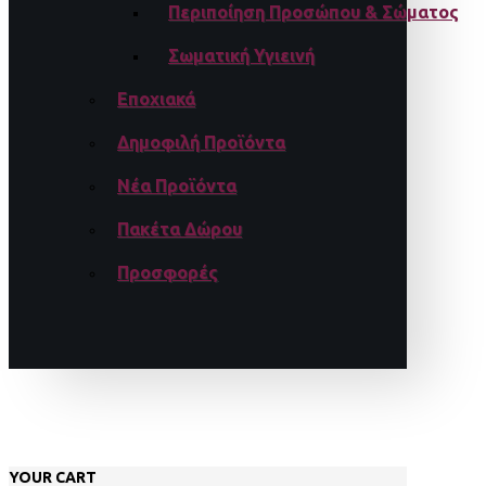
Περιποίηση Προσώπου & Σώματος
Σωματική Υγιεινή
Εποχιακά
Δημοφιλή Προϊόντα
Νέα Προϊόντα
Πακέτα Δώρου
Προσφορές
YOUR CART