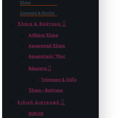
Έλαια
Ζυμαρικά & Risotto
Έλαια & Βούτυρα
Αιθέρια Έλαια
Αρωματικά Έλαια
Αρωματικές Ύλες
Βάμματα
Τσίπουρο & Ούζο
Έλαια – Βούτυρα
Ειδική Διατροφή
DUKAN