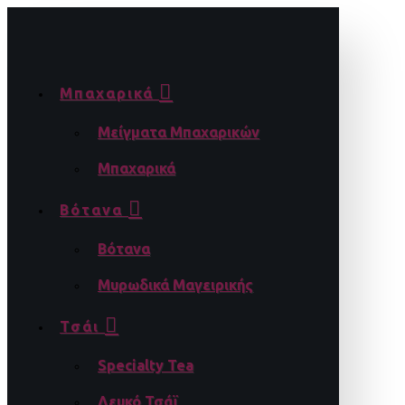
Μπαχαρικά
Μείγματα Μπαχαρικών
Μπαχαρικά
Βότανα
Βότανα
Μυρωδικά Μαγειρικής
Τσάι
Specialty Tea
Λευκό Τσάϊ