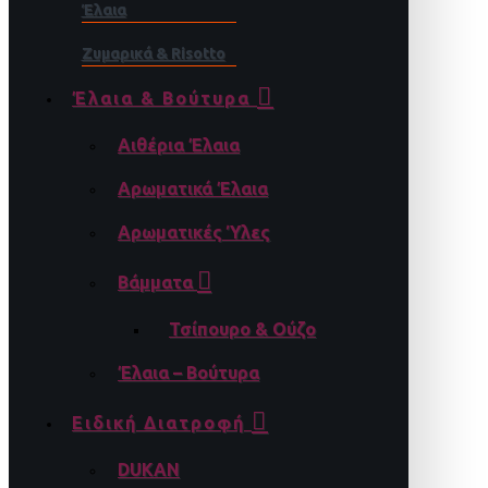
Έλαια
Ζυμαρικά & Risotto
Έλαια & Βούτυρα
Αιθέρια Έλαια
Αρωματικά Έλαια
Αρωματικές Ύλες
Βάμματα
Τσίπουρο & Ούζο
Έλαια – Βούτυρα
Ειδική Διατροφή
DUKAN