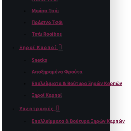
Μαύρο Τσάι
Πράσινο Τσάι
Τσάι Rooibos
Ξηροί Καρποί
Snacks
Αποξηραμένα Φρούτα
Επαλείμματα & Βούτυρα Ξηρών Καρπών
Ξηροί Καρποί
Υπερτροφές
Επαλλείμματα & Βούτυρα Ξηρών Καρπών