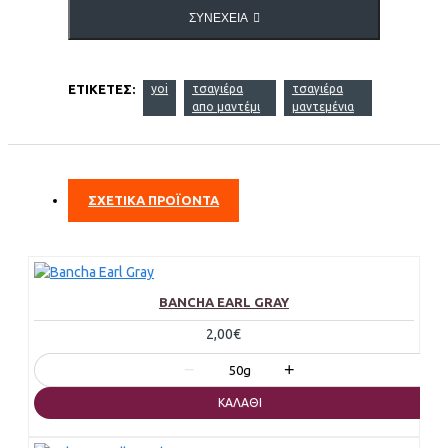
ΣΥΝΈΧΕΙΑ
ΕΤΙΚΈΤΕΣ:
yoi
τσαγιέρα
τσαγιέρα
απο μαντέμι
μαντεμένια
ΣΧΕΤΙΚΑ ΠΡΟΪΟΝΤΑ
BANCHA EARL GRAY
2,00€
−
+
50g
ΚΑΛΆΘΙ