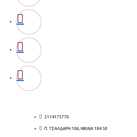
2114175770
Π. ΤΣΑΛΔΆΡΗ 106, ΝΊΚΑΙΑ 184 50