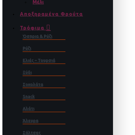
Μέλι
Αποξηραμένα Φρούτα
Τρόφιμα
Όσπρια & Ρύζι
Ρύζι
Ελιές – Τουρσιά
Ξύδι
Σοκολάτα
Snack
Αλάτι
Άλευρα
Σάλτσες