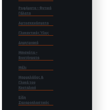
Ροφήματα – Φυτικά
Γάλατα
Αρτοσκευάσματα
Γλυκαντικές Ύλες
Δημητριακά
Μπισκότα –
Βουτήγματα
Μέλι
Μαρμελάδες &
Γλυκά του
Κουταλιού
Είδη
Ζαχαροπλαστικής