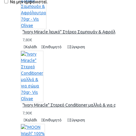
Να μην εμφανιστεί.
"Ivory Miracle λευκό" Στέρεο Σαμπουάν & Αφρόλουτρο 70gr 
7,80€
Καλάθι
Επιθυμητό
Σύγκριση
"Ivory Miracle" Στερεό Conditioner μαλλιά & για σώμα 70gr-
7,90€
Καλάθι
Επιθυμητό
Σύγκριση