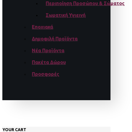
Περιποίηση Προσώπου & Σώματος
Σωματική Υγιεινή
Εποχιακά
Δημοφιλή Προϊόντα
Νέα Προϊόντα
Πακέτα Δώρου
Προσφορές
YOUR CART