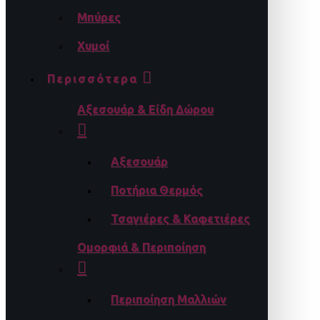
Μπύρες
Χυμοί
Περισσότερα
Αξεσουάρ & Είδη Δώρου
Αξεσουάρ
Ποτήρια Θερμός
Τσαγιέρες & Καφετιέρες
Ομορφιά & Περιποίηση
Περιποίηση Μαλλιών