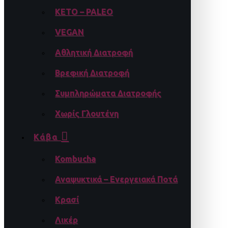
KETO – PALEO
VEGAN
Αθλητική Διατροφή
Βρεφική Διατροφή
Συμπληρώματα Διατροφής
Χωρίς Γλουτένη
Κάβα
Kombucha
Αναψυκτικά – Ενεργειακά Ποτά
Κρασί
Λικέρ