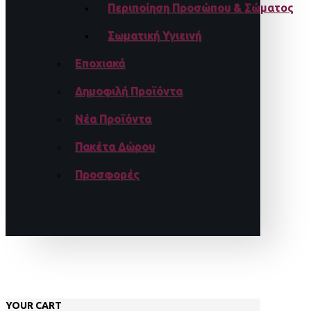
Περιποίηση Προσώπου & Σώματος
Σωματική Υγιεινή
Εποχιακά
Δημοφιλή Προϊόντα
Νέα Προϊόντα
Πακέτα Δώρου
Προσφορές
YOUR CART