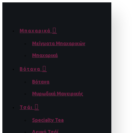
Μπαχαρικά
Μείγματα Μπαχαρικών
Μπαχαρικά
Βότανα
Βότανα
Μυρωδικά Μαγειρικής
Τσάι
Specialty Tea
Λευκό Τσάϊ