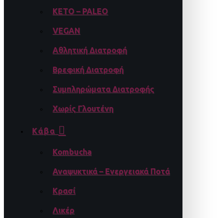
KETO – PALEO
VEGAN
Αθλητική Διατροφή
Βρεφική Διατροφή
Συμπληρώματα Διατροφής
Χωρίς Γλουτένη
Κάβα
Kombucha
Αναψυκτικά – Ενεργειακά Ποτά
Κρασί
Λικέρ