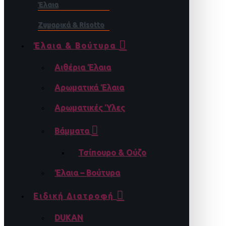
Έλαια
Ζυμαρικά & Risotto
Έλαια & Βούτυρα
Αιθέρια Έλαια
Αρωματικά Έλαια
Αρωματικές Ύλες
Βάμματα
Τσίπουρο & Ούζο
Έλαια – Βούτυρα
Ειδική Διατροφή
DUKAN