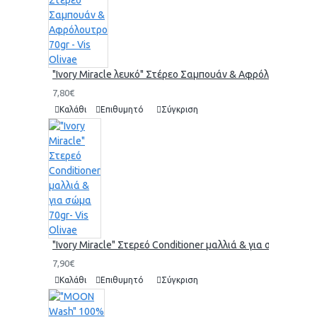
"Ivory Miracle λευκό" Στέρεο Σαμπουάν & Αφρόλουτρο 70gr 
7,80€
Καλάθι
Επιθυμητό
Σύγκριση
"Ivory Miracle" Στερεό Conditioner μαλλιά & για σώμα 70gr-
7,90€
Καλάθι
Επιθυμητό
Σύγκριση