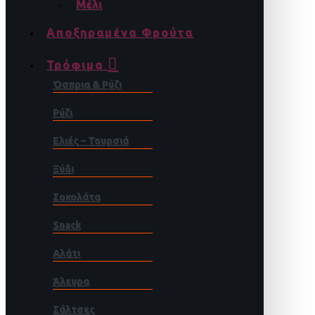
Μέλι
Αποξηραμένα Φρούτα
Τρόφιμα
Όσπρια & Ρύζι
Ρύζι
Ελιές – Τουρσιά
Ξύδι
Σοκολάτα
Snack
Αλάτι
Άλευρα
Σάλτσες