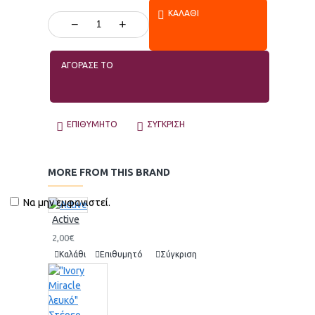
ΚΑΛΆΘΙ
−
+
ΑΓΟΡΑΣΕ ΤΟ
ΕΠΙΘΥΜΗΤΌ
ΣΎΓΚΡΙΣΗ
MORE FROM THIS BRAND
Να μην εμφανιστεί.
Active
2,00€
Καλάθι
Επιθυμητό
Σύγκριση