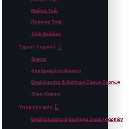
Μαύρο Τσάι
Πράσινο Τσάι
Τσάι Rooibos
Ξηροί Καρποί
Snacks
Αποξηραμένα Φρούτα
Επαλείμματα & Βούτυρα Ξηρών Καρπών
Ξηροί Καρποί
Υπερτροφές
Επαλλείμματα & Βούτυρα Ξηρών Καρπών