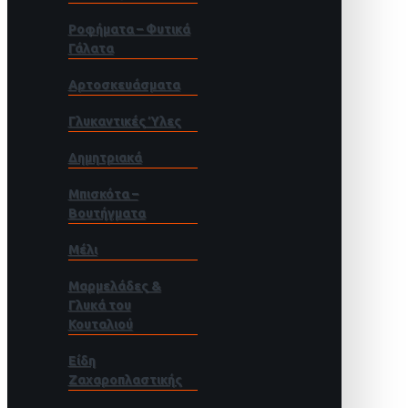
Ροφήματα – Φυτικά
Γάλατα
Αρτοσκευάσματα
Γλυκαντικές Ύλες
Δημητριακά
Μπισκότα –
Βουτήγματα
Μέλι
Μαρμελάδες &
Γλυκά του
Κουταλιού
Είδη
Ζαχαροπλαστικής