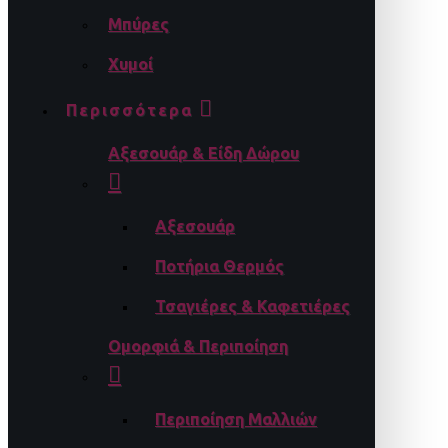
Μπύρες
Χυμοί
Περισσότερα
Αξεσουάρ & Είδη Δώρου
Αξεσουάρ
Ποτήρια Θερμός
Τσαγιέρες & Καφετιέρες
Ομορφιά & Περιποίηση
Περιποίηση Μαλλιών