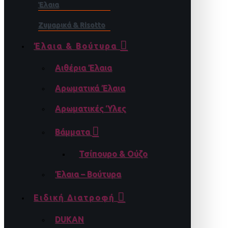
Έλαια
Ζυμαρικά & Risotto
Έλαια & Βούτυρα
Αιθέρια Έλαια
Αρωματικά Έλαια
Αρωματικές Ύλες
Βάμματα
Τσίπουρο & Ούζο
Έλαια – Βούτυρα
Ειδική Διατροφή
DUKAN