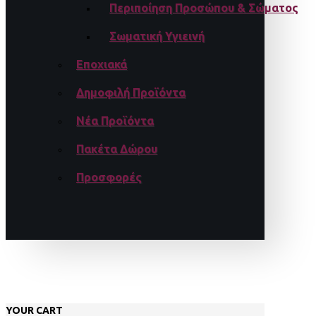
Περιποίηση Προσώπου & Σώματος
Σωματική Υγιεινή
Εποχιακά
Δημοφιλή Προϊόντα
Νέα Προϊόντα
Πακέτα Δώρου
Προσφορές
YOUR CART