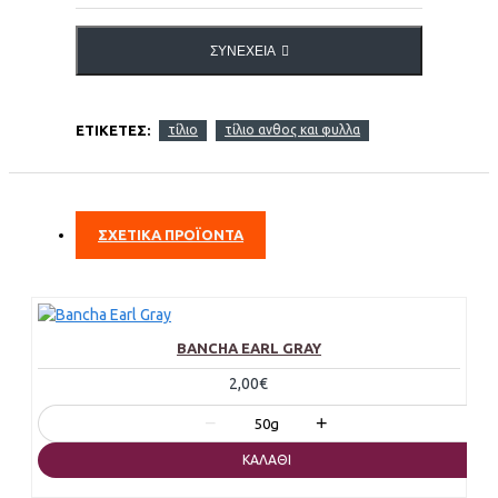
ΣΥΝΈΧΕΙΑ
ΕΤΙΚΈΤΕΣ:
τίλιο
τίλιο ανθος και φυλλα
ΣΧΕΤΙΚΑ ΠΡΟΪΟΝΤΑ
BANCHA EARL GRAY
2,00€
−
+
50g
ΚΑΛΆΘΙ