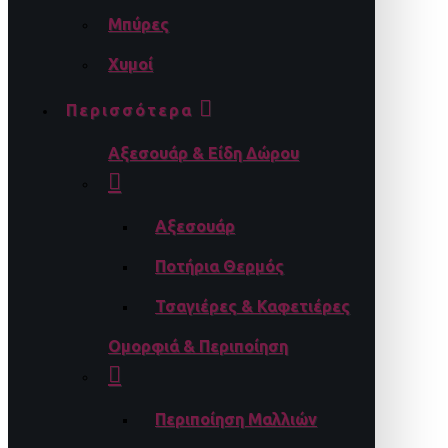
Μπύρες
Χυμοί
Περισσότερα
Αξεσουάρ & Είδη Δώρου
Αξεσουάρ
Ποτήρια Θερμός
Τσαγιέρες & Καφετιέρες
Ομορφιά & Περιποίηση
Περιποίηση Μαλλιών