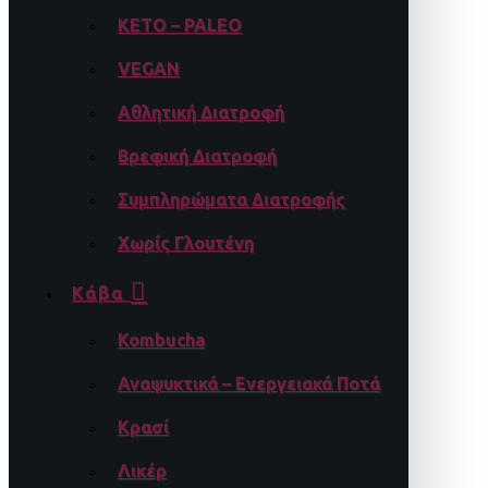
KETO – PALEO
VEGAN
Αθλητική Διατροφή
Βρεφική Διατροφή
Συμπληρώματα Διατροφής
Χωρίς Γλουτένη
Κάβα
Kombucha
Αναψυκτικά – Ενεργειακά Ποτά
Κρασί
Λικέρ