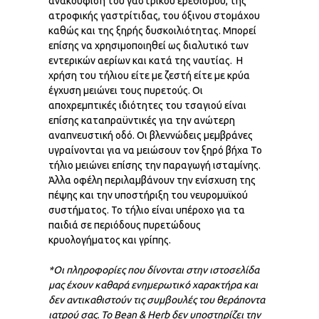
ανακούφιση του γαστρικού ερεθισμού, της
ατροφικής γαστρίτιδας, του όξινου στομάχου
καθώς και της ξηρής δυσκοιλιότητας. Μπορεί
επίσης να χρησιμοποιηθεί ως διαλυτικό των
εντερικών αερίων και κατά της ναυτίας. Η
χρήση του τήλιου είτε με ζεστή είτε με κρύα
έγχυση μειώνει τους πυρετούς. Οι
αποχρεμπτικές ιδιότητες του τσαγιού είναι
επίσης καταπραϋντικές για την ανώτερη
αναπνευστική οδό. Οι βλεννώδεις μεμβράνες
υγραίνονται για να μειώσουν τον ξηρό βήχα Το
τήλιο μειώνει επίσης την παραγωγή ισταμίνης.
Άλλα οφέλη περιλαμβάνουν την ενίσχυση της
πέψης και την υποστήριξη του νευρομυϊκού
συστήματος. Το τήλιο είναι υπέροχο για τα
παιδιά σε περιόδους πυρετώδους
κρυολογήματος και γρίπης.
*Οι πληροφορίες που δίνονται στην ιστοσελίδα
μας έχουν καθαρά ενημερωτικό χαρακτήρα και
δεν αντικαθιστούν τις συμβουλές του θεράποντα
ιατρού σας. Το
Bean & Herb
δεν
υποστηρίζει
την