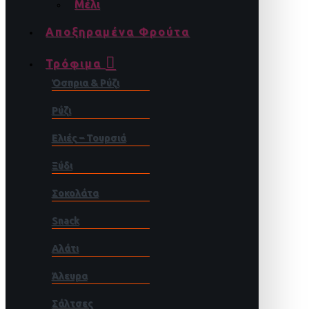
Μέλι
Αποξηραμένα Φρούτα
Τρόφιμα
Όσπρια & Ρύζι
Ρύζι
Ελιές – Τουρσιά
Ξύδι
Σοκολάτα
Snack
Αλάτι
Άλευρα
Σάλτσες