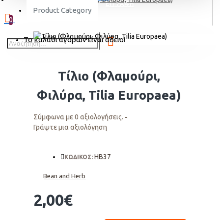
ΕΓΓΡΑΦΗ
Product Category
0
Το καλάθι αγορών είναι άδειο!
Τίλιο (Φλαμούρι,
Φιλύρα, Tilia Εuropaea)
Σύμφωνα με 0 αξιολογήσεις.
-
Γράψτε μια αξιολόγηση
HΒ37
ΚΩΔΙΚΟΣ:
Bean and Herb
2,00€