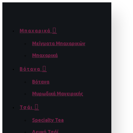
Μπαχαρικά
Μείγματα Μπαχαρικών
Μπαχαρικά
Βότανα
Βότανα
Μυρωδικά Μαγειρικής
Τσάι
Specialty Tea
Λευκό Τσάϊ