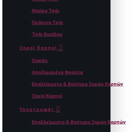
Μαύρο Τσάι
Πράσινο Τσάι
Τσάι Rooibos
Ξηροί Καρποί
Snacks
Αποξηραμένα Φρούτα
Επαλείμματα & Βούτυρα Ξηρών Καρπών
Ξηροί Καρποί
Υπερτροφές
Επαλλείμματα & Βούτυρα Ξηρών Καρπών