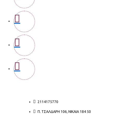
2114175770
Π. ΤΣΑΛΔΆΡΗ 106, ΝΊΚΑΙΑ 184 50