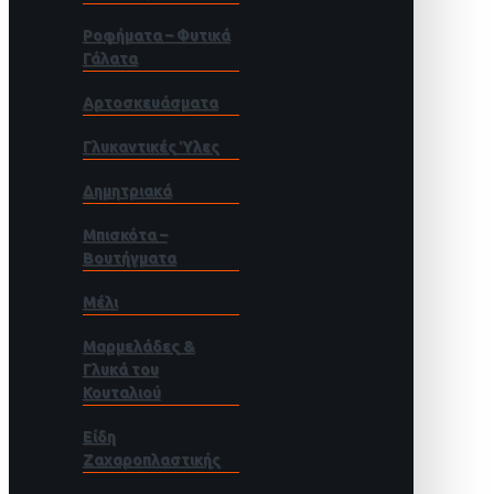
Ροφήματα – Φυτικά
Γάλατα
Αρτοσκευάσματα
Γλυκαντικές Ύλες
Δημητριακά
Μπισκότα –
Βουτήγματα
Μέλι
Μαρμελάδες &
Γλυκά του
Κουταλιού
Είδη
Ζαχαροπλαστικής