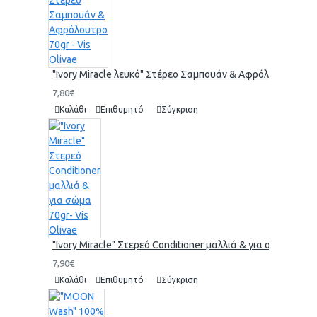
"Ivory Miracle λευκό" Στέρεο Σαμπουάν & Αφρόλουτρο 70gr 
7,80€
Καλάθι
Επιθυμητό
Σύγκριση
"Ivory Miracle" Στερεό Conditioner μαλλιά & για σώμα 70gr-
7,90€
Καλάθι
Επιθυμητό
Σύγκριση