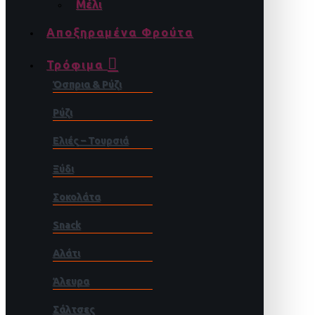
Μέλι
Αποξηραμένα Φρούτα
Τρόφιμα
Όσπρια & Ρύζι
Ρύζι
Ελιές – Τουρσιά
Ξύδι
Σοκολάτα
Snack
Αλάτι
Άλευρα
Σάλτσες