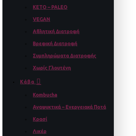
KETO – PALEO
VEGAN
Αθλητική Διατροφή
Βρεφική Διατροφή
Συμπληρώματα Διατροφής
Χωρίς Γλουτένη
Κάβα
Kombucha
Αναψυκτικά – Ενεργειακά Ποτά
Κρασί
Λικέρ