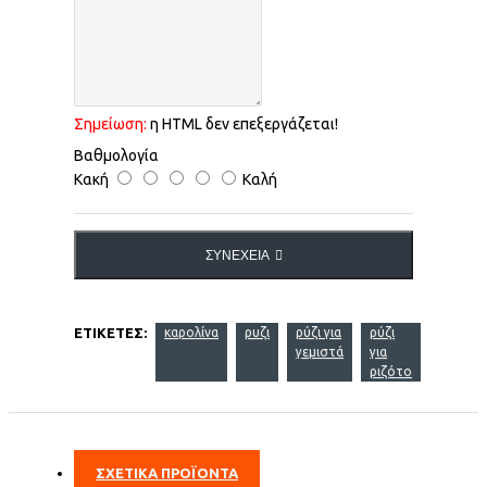
Σημείωση:
η HTML δεν επεξεργάζεται!
Βαθμολογία
Κακή
Καλή
ΣΥΝΈΧΕΙΑ
ΕΤΙΚΈΤΕΣ:
καρολίνα
ρυζι
ρύζι για
ρύζι
γεμιστά
για
ριζότο
ΣΧΕΤΙΚΑ ΠΡΟΪΟΝΤΑ