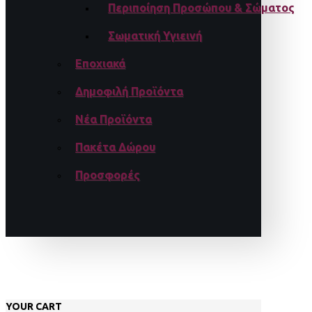
Περιποίηση Προσώπου & Σώματος
Σωματική Υγιεινή
Εποχιακά
Δημοφιλή Προϊόντα
Νέα Προϊόντα
Πακέτα Δώρου
Προσφορές
YOUR CART