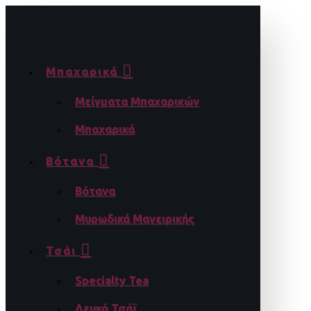
Μπαχαρικά
Μείγματα Μπαχαρικών
Μπαχαρικά
Βότανα
Βότανα
Μυρωδικά Μαγειρικής
Τσάι
Specialty Tea
Λευκό Τσάϊ