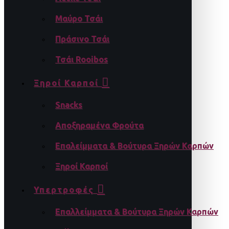
Μαύρο Τσάι
Πράσινο Τσάι
Τσάι Rooibos
Ξηροί Καρποί
Snacks
Αποξηραμένα Φρούτα
Επαλείμματα & Βούτυρα Ξηρών Καρπών
Ξηροί Καρποί
Υπερτροφές
Επαλλείμματα & Βούτυρα Ξηρών Καρπών