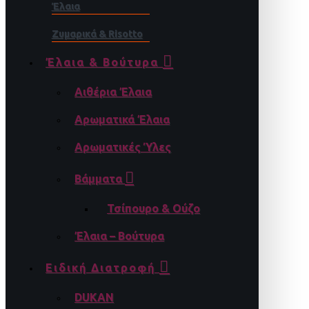
Έλαια
Ζυμαρικά & Risotto
Έλαια & Βούτυρα
Αιθέρια Έλαια
Αρωματικά Έλαια
Αρωματικές Ύλες
Βάμματα
Τσίπουρο & Ούζο
Έλαια – Βούτυρα
Ειδική Διατροφή
DUKAN