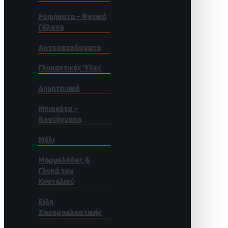
Ροφήματα – Φυτικά
Γάλατα
Αρτοσκευάσματα
Γλυκαντικές Ύλες
Δημητριακά
Μπισκότα –
Βουτήγματα
Μέλι
Μαρμελάδες &
Γλυκά του
Κουταλιού
Είδη
Ζαχαροπλαστικής