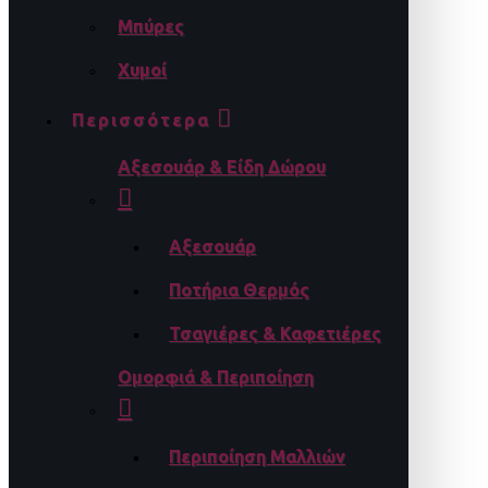
Μπύρες
Χυμοί
Περισσότερα
Αξεσουάρ & Είδη Δώρου
Αξεσουάρ
Ποτήρια Θερμός
Τσαγιέρες & Καφετιέρες
Ομορφιά & Περιποίηση
Περιποίηση Μαλλιών