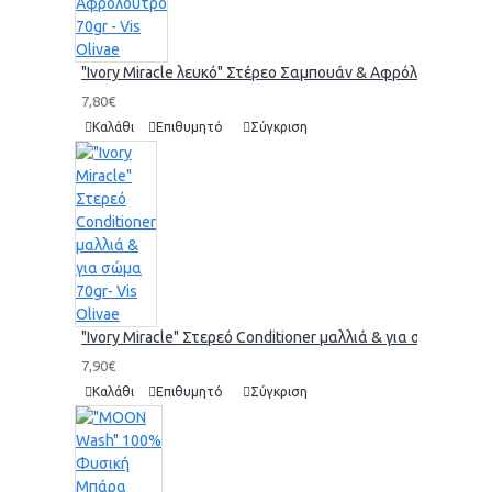
"Ivory Miracle λευκό" Στέρεο Σαμπουάν & Αφρόλουτρο 70gr 
7,80€
Καλάθι
Επιθυμητό
Σύγκριση
"Ivory Miracle" Στερεό Conditioner μαλλιά & για σώμα 70gr-
7,90€
Καλάθι
Επιθυμητό
Σύγκριση