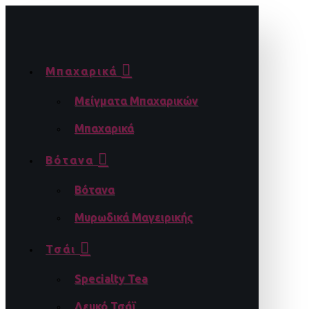
Μπαχαρικά
Μείγματα Μπαχαρικών
Μπαχαρικά
Βότανα
Βότανα
Μυρωδικά Μαγειρικής
Τσάι
Specialty Tea
Λευκό Τσάϊ