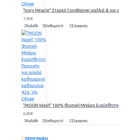
"Ivory Miracle" Στερεό Conditioner μαλλιά & για σώμα 70gr-
7,90€
Καλάθι
Επιθυμητό
Σύγκριση
"MOON Wash" 100% Φυσική Μπάρα Ευαίσθητης Περιοχής γι
6,80€
Καλάθι
Επιθυμητό
Σύγκριση
ΠΕΡΙΓΡΑΦΗ