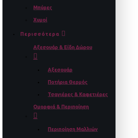
Μπύρες
Χυμοί
Περισσότερα
Αξεσουάρ & Είδη Δώρου
Αξεσουάρ
Ποτήρια Θερμός
Τσαγιέρες & Καφετιέρες
Ομορφιά & Περιποίηση
Περιποίηση Μαλλιών