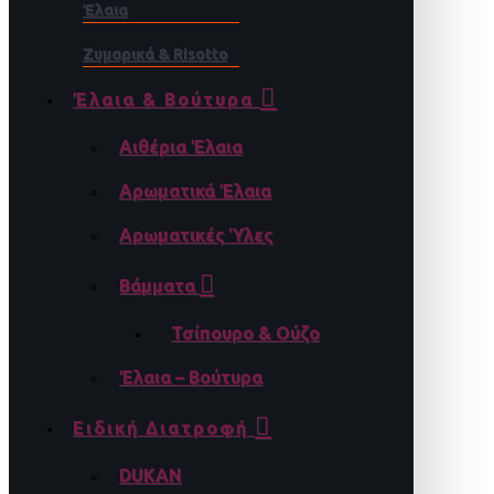
Έλαια
Ζυμαρικά & Risotto
Έλαια & Βούτυρα
Αιθέρια Έλαια
Αρωματικά Έλαια
Αρωματικές Ύλες
Βάμματα
Τσίπουρο & Ούζο
Έλαια – Βούτυρα
Ειδική Διατροφή
DUKAN