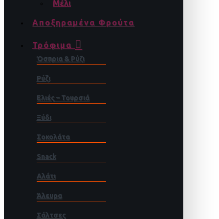
Μέλι
Αποξηραμένα Φρούτα
Τρόφιμα
Όσπρια & Ρύζι
Ρύζι
Ελιές – Τουρσιά
Ξύδι
Σοκολάτα
Snack
Αλάτι
Άλευρα
Σάλτσες