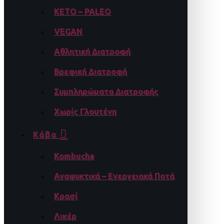
KETO – PALEO
VEGAN
Αθλητική Διατροφή
Βρεφική Διατροφή
Συμπληρώματα Διατροφής
Χωρίς Γλουτένη
Κάβα
Kombucha
Αναψυκτικά – Ενεργειακά Ποτά
Κρασί
Λικέρ