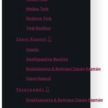
Μαύρο Τσάι
Πράσινο Τσάι
Τσάι Rooibos
Ξηροί Καρποί
Snacks
Αποξηραμένα Φρούτα
Επαλείμματα & Βούτυρα Ξηρών Καρπών
Ξηροί Καρποί
Υπερτροφές
Επαλλείμματα & Βούτυρα Ξηρών Καρπών