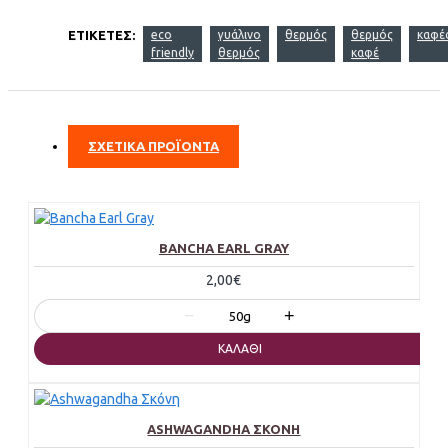
ΕΤΙΚΈΤΕΣ:
eco
γυάλινο
θερμός
θερμός
καφέ
friendly
θερμός
καφέ
ΣΧΕΤΙΚΑ ΠΡΟΪΟΝΤΑ
BANCHA EARL GRAY
2,00€
−
+
50g
ΚΑΛΆΘΙ
ASHWAGANDHA ΣΚΌΝΗ