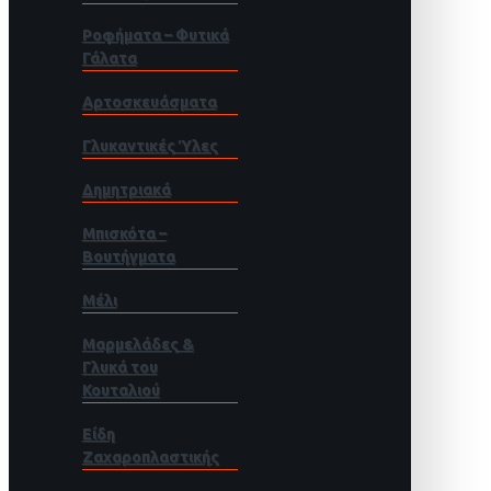
Ροφήματα – Φυτικά
Γάλατα
Αρτοσκευάσματα
Γλυκαντικές Ύλες
Δημητριακά
Μπισκότα –
Βουτήγματα
Μέλι
Μαρμελάδες &
Γλυκά του
Κουταλιού
Είδη
Ζαχαροπλαστικής