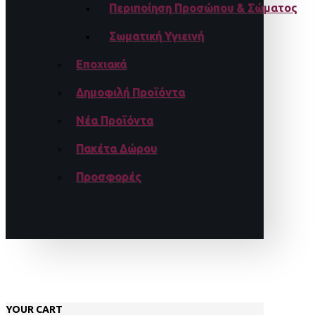
Περιποίηση Προσώπου & Σώματος
Σωματική Υγιεινή
Εποχιακά
Δημοφιλή Προϊόντα
Νέα Προϊόντα
Πακέτα Δώρου
Προσφορές
YOUR CART