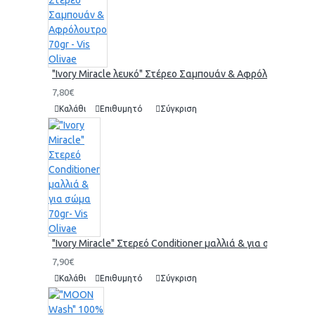
"Ivory Miracle λευκό" Στέρεο Σαμπουάν & Αφρόλουτρο 70gr 
7,80€
Καλάθι
Επιθυμητό
Σύγκριση
"Ivory Miracle" Στερεό Conditioner μαλλιά & για σώμα 70gr-
7,90€
Καλάθι
Επιθυμητό
Σύγκριση