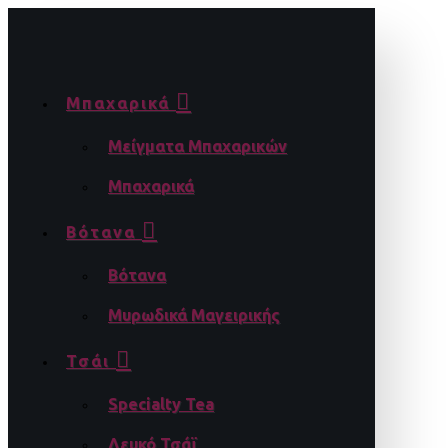
Μπαχαρικά
Μείγματα Μπαχαρικών
Μπαχαρικά
Βότανα
Βότανα
Μυρωδικά Μαγειρικής
Τσάι
Specialty Tea
Λευκό Τσάϊ