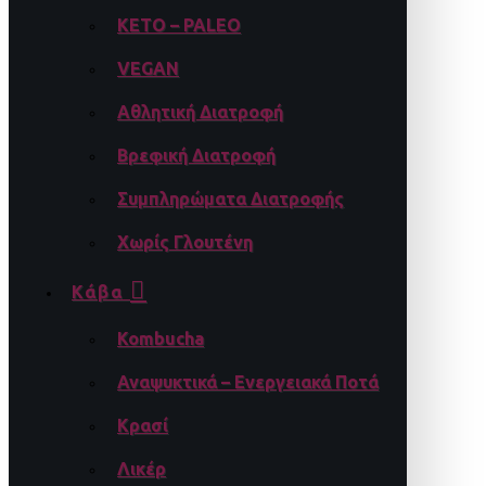
KETO – PALEO
VEGAN
Αθλητική Διατροφή
Βρεφική Διατροφή
Συμπληρώματα Διατροφής
Χωρίς Γλουτένη
Κάβα
Kombucha
Αναψυκτικά – Ενεργειακά Ποτά
Κρασί
Λικέρ