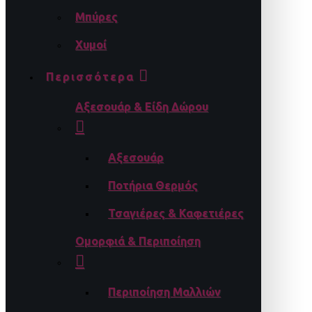
Μπύρες
Χυμοί
Περισσότερα
Αξεσουάρ & Είδη Δώρου
Αξεσουάρ
Ποτήρια Θερμός
Τσαγιέρες & Καφετιέρες
Ομορφιά & Περιποίηση
Περιποίηση Μαλλιών