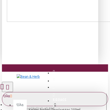
Όλα
ΕΙΣΟΔΟΣ
Όλα
0 προϊόν(τα) - 0,00€
Κούπα Διπλού Τοιχώματος 250ml.