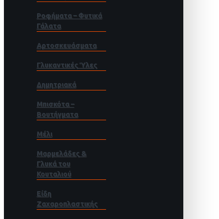
Ροφήματα – Φυτικά
Γάλατα
Αρτοσκευάσματα
Γλυκαντικές Ύλες
Δημητριακά
Μπισκότα –
Βουτήγματα
Μέλι
Μαρμελάδες &
Γλυκά του
Κουταλιού
Είδη
Ζαχαροπλαστικής