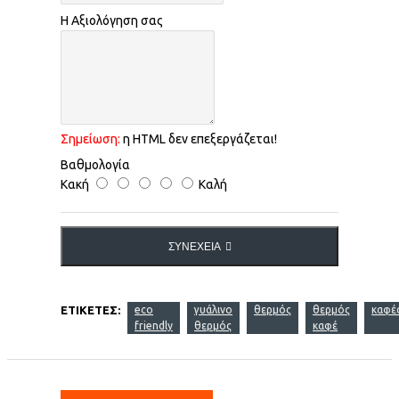
Η Αξιολόγηση σας
Σημείωση:
η HTML δεν επεξεργάζεται!
Βαθμολογία
Κακή
Καλή
ΣΥΝΈΧΕΙΑ
ΕΤΙΚΈΤΕΣ:
eco
γυάλινο
θερμός
θερμός
καφέ
friendly
θερμός
καφέ