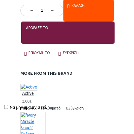
ΚΑΛΆΘΙ
−
+
ΑΓΟΡΑΣΕ ΤΟ
ΕΠΙΘΥΜΗΤΌ
ΣΎΓΚΡΙΣΗ
MORE FROM THIS BRAND
Active
2,00€
Να μην εμφανιστεί.
Καλάθι
Επιθυμητό
Σύγκριση