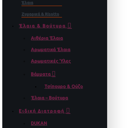
Έλαια
Ζυμαρικά & Risotto
Έλαια & Βούτυρα
Αιθέρια Έλαια
Αρωματικά Έλαια
Αρωματικές Ύλες
Βάμματα
Τσίπουρο & Ούζο
Έλαια – Βούτυρα
Ειδική Διατροφή
DUKAN