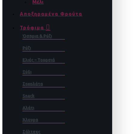
Μέλι
Αποξηραμένα Φρούτα
Τρόφιμα
Όσπρια & Ρύζι
Ρύζι
Ελιές – Τουρσιά
Ξύδι
Σοκολάτα
Snack
Αλάτι
Άλευρα
Σάλτσες