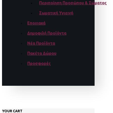
Περιποίηση Προσώπου & Σώματος
Σωματική Υγιεινή
Εποχιακά
Δημοφιλή Προϊόντα
Νέα Προϊόντα
Πακέτα Δώρου
Προσφορές
YOUR CART