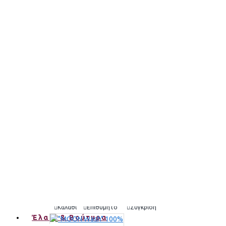
Active
2,00€
Καλάθι
Επιθυμητό
Σύγκριση
"Ivory Miracle λευκό" Στέρεο Σαμπουάν & Αφρόλουτρο 
7,80€
Καλάθι
Επιθυμητό
Σύγκριση
"Ivory Miracle" Στερεό Conditioner μαλλιά & για σώμα 7
7,90€
Καλάθι
Επιθυμητό
Σύγκριση
Έλαια & Βούτυρα