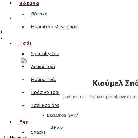
ΕΙΣΟΔΟΣ
Βότανα
Βότανα
ΕΓΓΡΑΦΗ
Μυρωδικά Μαγειρικής
Τσάι
Specialty Tea
Λευκό Τσάϊ
Μαύρο Τσάι
Κιούμελ Σπ
Πράσινο Τσάι
Σύμφωνα με 0 αξιολογήσεις.
-
Γράψτε μια αξιολόγηση
Τσάι Rooibos
SP17
ΚΩΔΙΚΟΣ:
Ξηροί Καρποί
Bean and Herb
Snacks