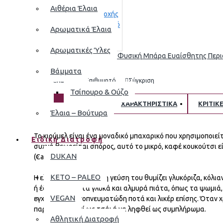
Αιθέρια Έλαια
Αρωματικά Έλαια
Αρωματικές Ύλες
"MOON Wash" 100% Φυσική Μπάρα Ευαίσθητης Περιοχή
6,80€
Βάμματα
Καλάθι
Επιθυμητό
Σύγκριση
Τσίπουρο & Ούζο
ΠΕΡΙΓΡΑΦΗ
ΧΑΡΑΚΤΗΡΙΣΤΙΚΑ
ΚΡΙΤΙΚ
Έλαια – Βούτυρα
Το κιούμελ είναι ένα μοναδικό μπαχαρικό που χρησιμοποιεί
Ειδική Διατροφή
συχνά θεωρείται σπόρος, αυτό το μικρό, καφέ κουκούτσι 
DUKAN
(Carum carvi L.)
KETO – PALEO
Η ελαφρώς πικρή, γήινη γεύση του θυμίζει γλυκόριζα, κόλι
ή έδαφος και στα γλυκά και αλμυρά πιάτα, όπως τα ψωμιά,
VEGAN
εγχέεται σε οινοπνευματώδη ποτά και λικέρ επίσης. Όταν 
παρασκευαστεί ως τσάι ή να ληφθεί ως συμπλήρωμα.
Αθλητική Διατροφή