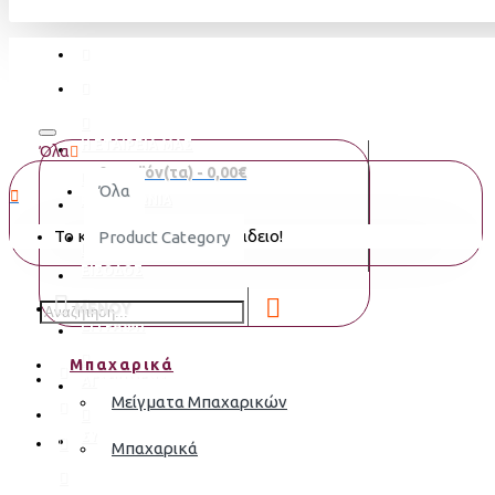
Η ΕΤΑΙΡΕΙΑ ΜΑΣ
Όλα
0 προϊόν(τα) - 0,00€
Όλα
ΕΠΙΚΟΙΝΩΝΙΑ
Το καλάθι αγορών είναι άδειο!
Product Category
ΕΙΣΟΔΟΣ
MENOY
ΕΓΓΡΑΦΗ
Μπαχαρικά
ΑΓΑΠΗΜΈΝΑ
Μείγματα Μπαχαρικών
ΣΎΓΚΡΙΣΗ
Μπαχαρικά