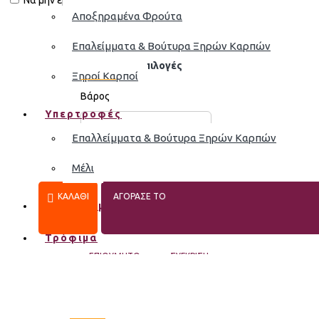
Να μην εμφανιστεί.
1,50€
Αποξηραμένα Φρούτα
Επαλείμματα & Βούτυρα Ξηρών Καρπών
Διαθέσιμες Επιλογές
Ξηροί Καρποί
Βάρος
Υπερτροφές
−
+
100g
Επαλλείμματα & Βούτυρα Ξηρών Καρπών
Μέλι
ΚΑΛΆΘΙ
ΑΓΟΡΑΣΕ ΤΟ
Αποξηραμένα Φρούτα
Τρόφιμα
ΕΠΙΘΥΜΗΤΌ
ΣΎΓΚΡΙΣΗ
MORE FROM THIS BRAND