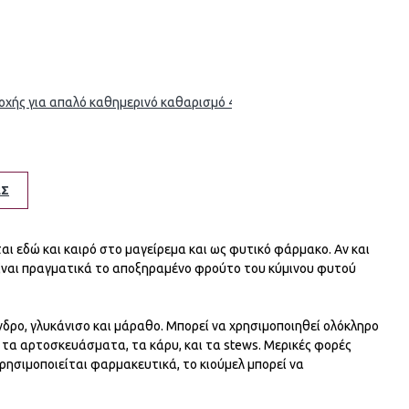
ς για απαλό καθημερινό καθαρισμό 42g- Vis Olivae
ΕΣ
ται εδώ και καιρό στο μαγείρεμα και ως φυτικό φάρμακο. Αν και
είναι πραγματικά το αποξηραμένο φρούτο του κύμινου φυτού
ανδρο, γλυκάνισο και μάραθο. Μπορεί να χρησιμοποιηθεί ολόκληρο
 τα αρτοσκευάσματα, τα κάρυ, και τα stews. Μερικές φορές
χρησιμοποιείται φαρμακευτικά, το κιούμελ μπορεί να