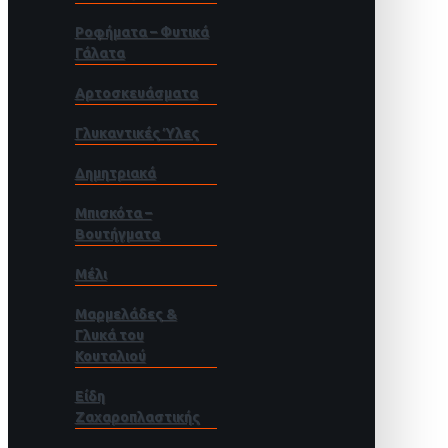
Ροφήματα – Φυτικά
Γάλατα
Αρτοσκευάσματα
Γλυκαντικές Ύλες
Δημητριακά
Μπισκότα –
Βουτήγματα
Μέλι
Μαρμελάδες &
Γλυκά του
Κουταλιού
Είδη
Ζαχαροπλαστικής