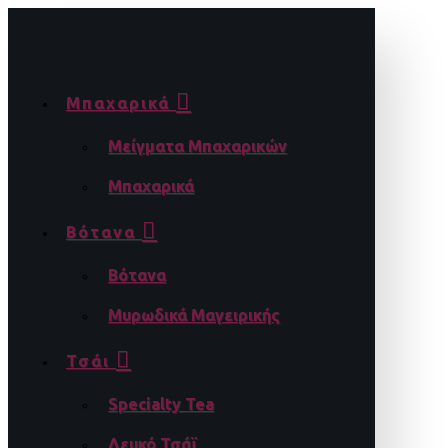
Μπαχαρικά
Μείγματα Μπαχαρικών
Μπαχαρικά
Βότανα
Βότανα
Μυρωδικά Μαγειρικής
Τσάι
Specialty Tea
Λευκό Τσάϊ