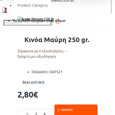
ΕΓΓΡΑΦΗ
Product Category
0
Το καλάθι αγορών είναι άδειο!
Κινόα Μαύρη 250 gr.
Σύμφωνα με 0 αξιολογήσεις.
-
Γράψτε μια αξιολόγηση
OATS21
ΚΩΔΙΚΟΣ:
Bean and Herb
2,80€
ΚΑΛΆΘΙ
−
+