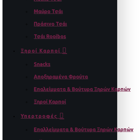
Μαύρο Τσάι
Πράσινο Τσάι
Τσάι Rooibos
Ξηροί Καρποί
Snacks
Αποξηραμένα Φρούτα
Επαλείμματα & Βούτυρα Ξηρών Καρπών
Ξηροί Καρποί
Υπερτροφές
Επαλλείμματα & Βούτυρα Ξηρών Καρπών