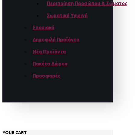
Περιποίηση Προσώπου & Σώματος
Σωματική Υγιεινή
Εποχιακά
Δημοφιλή Προϊόντα
Νέα Προϊόντα
Πακέτα Δώρου
Προσφορές
YOUR CART