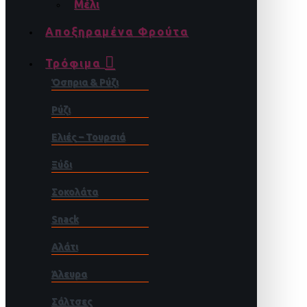
Μέλι
Αποξηραμένα Φρούτα
Τρόφιμα
Όσπρια & Ρύζι
Ρύζι
Ελιές – Τουρσιά
Ξύδι
Σοκολάτα
Snack
Αλάτι
Άλευρα
Σάλτσες