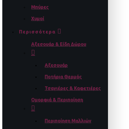
Μπύρες
Χυμοί
Περισσότερα
Αξεσουάρ & Είδη Δώρου
Αξεσουάρ
Ποτήρια Θερμός
Τσαγιέρες & Καφετιέρες
Ομορφιά & Περιποίηση
Περιποίηση Μαλλιών