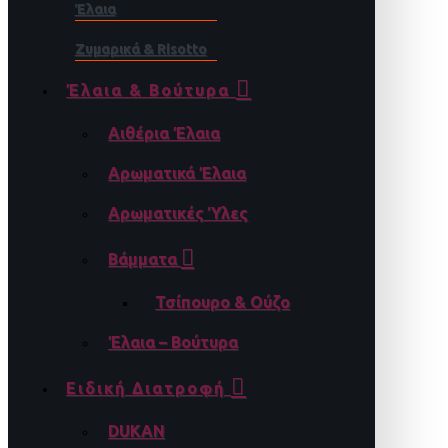
Έλαια
Ζυμαρικά & Risotto
Έλαια & Βούτυρα
Αιθέρια Έλαια
Αρωματικά Έλαια
Αρωματικές Ύλες
Βάμματα
Τσίπουρο & Ούζο
Έλαια – Βούτυρα
Ειδική Διατροφή
DUKAN