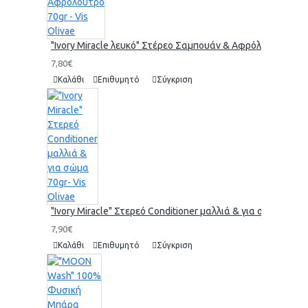
"Ivory Miracle λευκό" Στέρεο Σαμπουάν & Αφρόλουτρο 70gr 
7,80€
Καλάθι
Επιθυμητό
Σύγκριση
"Ivory Miracle" Στερεό Conditioner μαλλιά & για σώμα 70gr-
7,90€
Καλάθι
Επιθυμητό
Σύγκριση