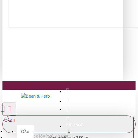
Όλα
ΕΙΣΟΔΟΣ
Όλα
0 προϊόν(τα) - 0,00€
Κινόα Μαύρη 250 gr.