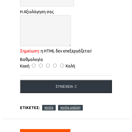
Η Αξιολόγηση σας
Σημείωση:
η HTML δεν επεξεργάζεται!
Βαθμολογία
Κακή
Καλή
ΣΥΝΈΧΕΙΑ
ΕΤΙΚΈΤΕΣ:
κινόα
κινόα μαύρη