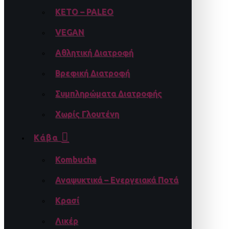
KETO – PALEO
VEGAN
Αθλητική Διατροφή
Βρεφική Διατροφή
Συμπληρώματα Διατροφής
Χωρίς Γλουτένη
Κάβα
Kombucha
Αναψυκτικά – Ενεργειακά Ποτά
Κρασί
Λικέρ