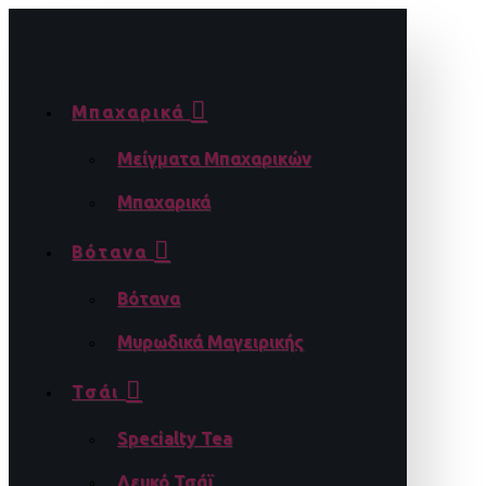
Μπαχαρικά
Μείγματα Μπαχαρικών
Μπαχαρικά
Βότανα
Βότανα
Μυρωδικά Μαγειρικής
Τσάι
Specialty Tea
Λευκό Τσάϊ