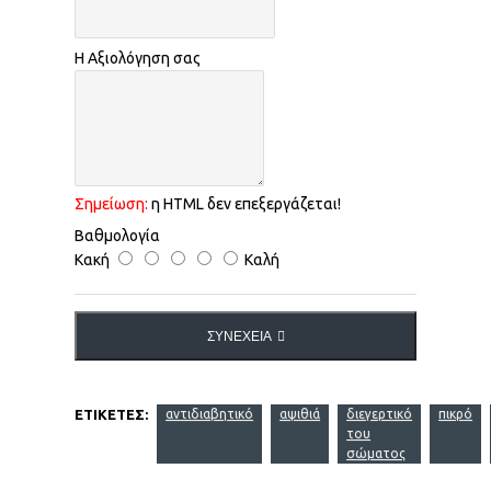
Η Αξιολόγηση σας
Σημείωση:
η HTML δεν επεξεργάζεται!
Βαθμολογία
Κακή
Καλή
ΣΥΝΈΧΕΙΑ
ΕΤΙΚΈΤΕΣ:
αντιδιαβητικό
αψιθιά
διεγερτικό
πικρό
του
σώματος