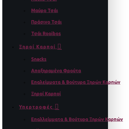
Μαύρο Τσάι
Πράσινο Τσάι
Τσάι Rooibos
Ξηροί Καρποί
Snacks
Αποξηραμένα Φρούτα
Επαλείμματα & Βούτυρα Ξηρών Καρπών
Ξηροί Καρποί
Υπερτροφές
Επαλλείμματα & Βούτυρα Ξηρών Καρπών