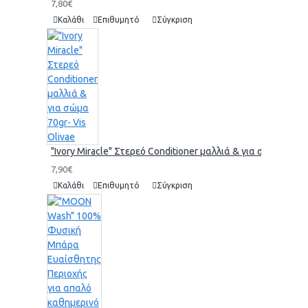
7,80€
Καλάθι
Επιθυμητό
Σύγκριση
"Ivory Miracle" Στερεό Conditioner μαλλιά & για σώμα 70gr-
7,90€
Καλάθι
Επιθυμητό
Σύγκριση