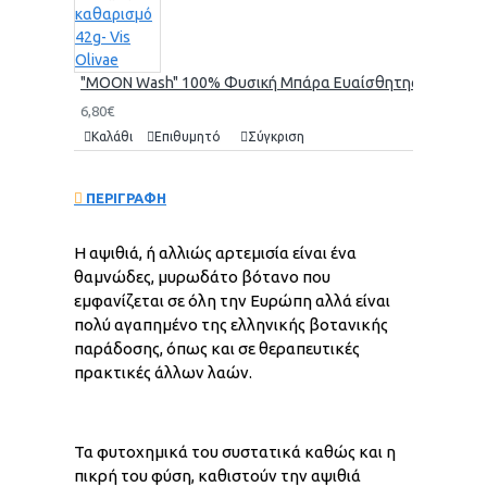
"MOON Wash" 100% Φυσική Μπάρα Ευαίσθητης Περιοχής γι
6,80€
Καλάθι
Επιθυμητό
Σύγκριση
ΠΕΡΙΓΡΑΦΗ
Η αψιθιά, ή αλλιώς αρτεμισία είναι ένα
θαμνώδες, μυρωδάτο βότανο που
εμφανίζεται σε όλη την Ευρώπη αλλά είναι
πολύ αγαπημένο της ελληνικής βοτανικής
παράδοσης, όπως και σε θεραπευτικές
πρακτικές άλλων λαών.
Τα φυτοχημικά του συστατικά καθώς και η
πικρή του φύση, καθιστούν την αψιθιά