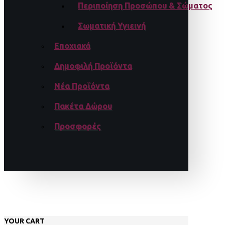
Περιποίηση Προσώπου & Σώματος
Σωματική Υγιεινή
Εποχιακά
Δημοφιλή Προϊόντα
Νέα Προϊόντα
Πακέτα Δώρου
Προσφορές
YOUR CART