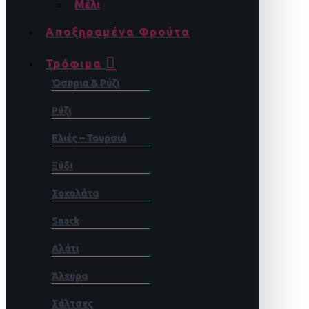
Μέλι
Αποξηραμένα Φρούτα
Τρόφιμα
Όσπρια & Ρύζι
Ρύζι
Ελιές – Τουρσιά
Ξύδι
Σοκολάτα
Snack
Αλάτι
Άλευρα
Σάλτσες