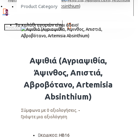
ΕΓΓΡΑΦΗ
Product Category
Αbsinthium)
0
Το καλάθι αγορών είναι άδειο!
Αψιθιά (Αγριαψιθία,
Άψινθος, Απιστιά,
Αβροβότανο, Artemisia
Αbsinthium)
Σύμφωνα με 0 αξιολογήσεις.
-
Γράψτε μια αξιολόγηση
HΒ16
ΚΩΔΙΚΟΣ: