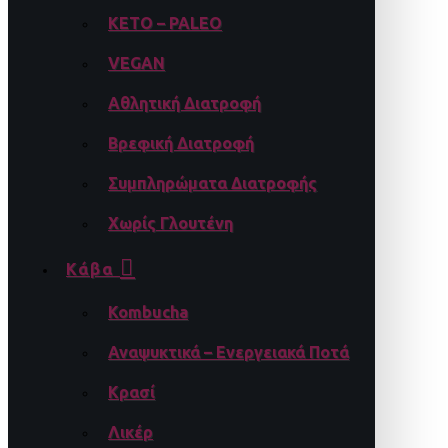
KETO – PALEO
VEGAN
Αθλητική Διατροφή
Βρεφική Διατροφή
Συμπληρώματα Διατροφής
Χωρίς Γλουτένη
Κάβα
Kombucha
Αναψυκτικά – Ενεργειακά Ποτά
Κρασί
Λικέρ