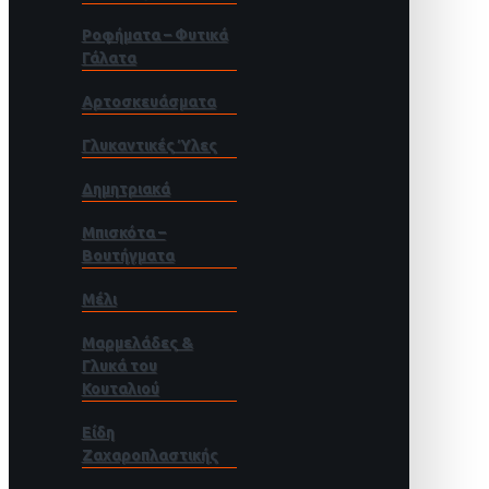
Ροφήματα – Φυτικά
Γάλατα
Αρτοσκευάσματα
Γλυκαντικές Ύλες
Δημητριακά
Μπισκότα –
Βουτήγματα
Μέλι
Μαρμελάδες &
Γλυκά του
Κουταλιού
Είδη
Ζαχαροπλαστικής