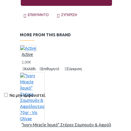
ΕΠΙΘΥΜΗΤΌ
ΣΎΓΚΡΙΣΗ
MORE FROM THIS BRAND
Active
2,00€
Καλάθι
Επιθυμητό
Σύγκριση
Να μην εμφανιστεί.
"Ivory Miracle λευκό" Στέρεο Σαμπουάν & Αφρόλουτρο 70gr 