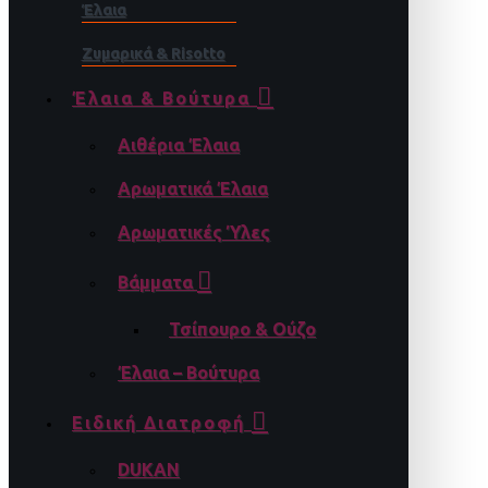
Έλαια
Ζυμαρικά & Risotto
Έλαια & Βούτυρα
Αιθέρια Έλαια
Αρωματικά Έλαια
Αρωματικές Ύλες
Βάμματα
Τσίπουρο & Ούζο
Έλαια – Βούτυρα
Ειδική Διατροφή
DUKAN