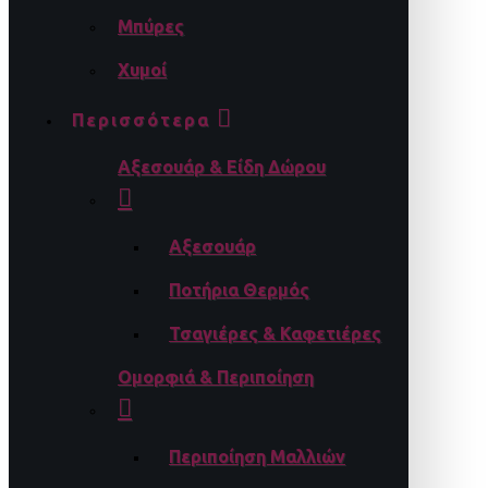
Μπύρες
Χυμοί
Περισσότερα
Αξεσουάρ & Είδη Δώρου
Αξεσουάρ
Ποτήρια Θερμός
Τσαγιέρες & Καφετιέρες
Ομορφιά & Περιποίηση
Περιποίηση Μαλλιών