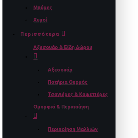
Μπύρες
Χυμοί
Περισσότερα
Αξεσουάρ & Είδη Δώρου
Αξεσουάρ
Ποτήρια Θερμός
Τσαγιέρες & Καφετιέρες
Ομορφιά & Περιποίηση
Περιποίηση Μαλλιών