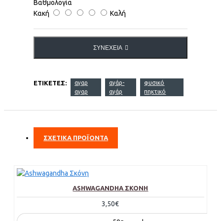
Βαθμολογία
Κακή
Καλή
ΣΥΝΈΧΕΙΑ
ΕΤΙΚΈΤΕΣ:
αγαρ
αγάρ-
φυσικό
αγαρ
αγάρ
πηκτικό
ΣΧΕΤΙΚΑ ΠΡΟΪΟΝΤΑ
ASHWAGANDHA ΣΚΌΝΗ
3,50€