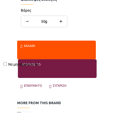
Βάρος
−
+
50g
ΚΑΛΆΘΙ
Να μην εμφανιστεί.
ΑΓΟΡΑΣΕ ΤΟ
ΕΠΙΘΥΜΗΤΌ
ΣΎΓΚΡΙΣΗ
MORE FROM THIS BRAND