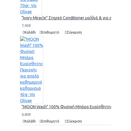
"Ivory Miracle" Στερεό Conditioner μαλλιά & για σώμα 70gr-
7,90€
Καλάθι
Επιθυμητό
Σύγκριση
"MOON Wash" 100% Φυσική Μπάρα Ευαίσθητης Περιοχής γι
6,80€
Καλάθι
Επιθυμητό
Σύγκριση