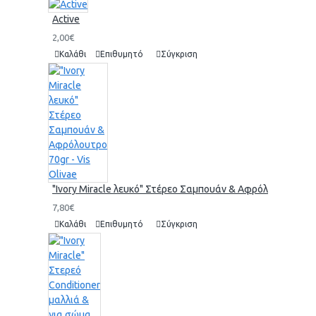
Active
2,00€
Καλάθι
Επιθυμητό
Σύγκριση
"Ivory Miracle λευκό" Στέρεο Σαμπουάν & Αφρόλουτρο 70gr 
7,80€
Καλάθι
Επιθυμητό
Σύγκριση