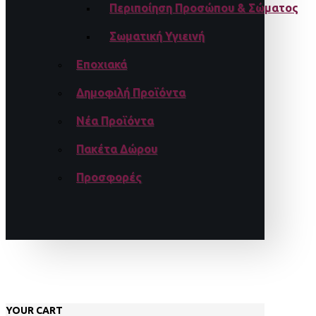
Περιποίηση Προσώπου & Σώματος
Σωματική Υγιεινή
Εποχιακά
Δημοφιλή Προϊόντα
Νέα Προϊόντα
Πακέτα Δώρου
Προσφορές
YOUR CART