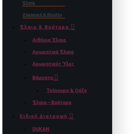
Έλαια
Ζυμαρικά & Risotto
Έλαια & Βούτυρα
Αιθέρια Έλαια
Αρωματικά Έλαια
Αρωματικές Ύλες
Βάμματα
Τσίπουρο & Ούζο
Έλαια – Βούτυρα
Ειδική Διατροφή
DUKAN