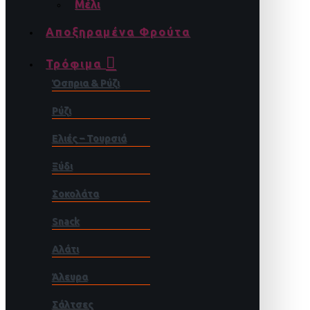
Μέλι
Αποξηραμένα Φρούτα
Τρόφιμα
Όσπρια & Ρύζι
Ρύζι
Ελιές – Τουρσιά
Ξύδι
Σοκολάτα
Snack
Αλάτι
Άλευρα
Σάλτσες