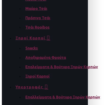
Μαύρο Τσάι
Πράσινο Τσάι
Τσάι Rooibos
Ξηροί Καρποί
Snacks
Αποξηραμένα Φρούτα
Επαλείμματα & Βούτυρα Ξηρών Καρπών
Ξηροί Καρποί
Υπερτροφές
Επαλλείμματα & Βούτυρα Ξηρών Καρπών