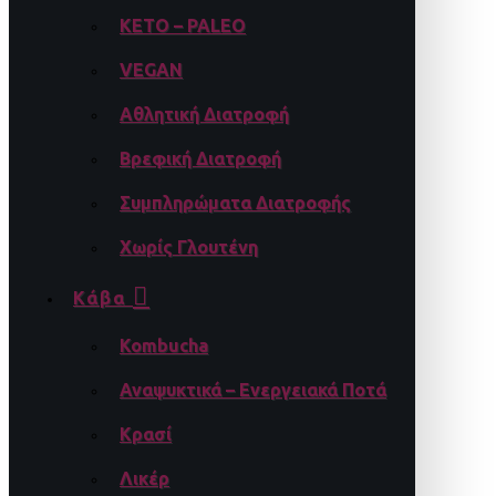
KETO – PALEO
VEGAN
Αθλητική Διατροφή
Βρεφική Διατροφή
Συμπληρώματα Διατροφής
Χωρίς Γλουτένη
Κάβα
Kombucha
Αναψυκτικά – Ενεργειακά Ποτά
Κρασί
Λικέρ