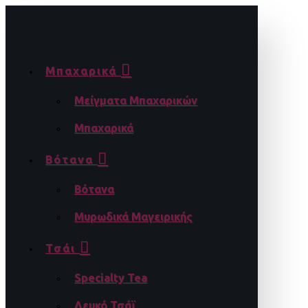
Μπαχαρικά
Μείγματα Μπαχαρικών
Μπαχαρικά
Βότανα
Βότανα
Μυρωδικά Μαγειρικής
Τσάι
Specialty Tea
Λευκό Τσάϊ