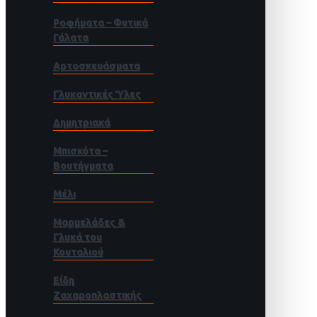
Ροφήματα – Φυτικά
Γάλατα
Αρτοσκευάσματα
Γλυκαντικές Ύλες
Δημητριακά
Μπισκότα –
Βουτήγματα
Μέλι
Μαρμελάδες &
Γλυκά του
Κουταλιού
Είδη
Ζαχαροπλαστικής