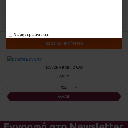
ΚΡΙΤΙΚΕΣ
ΕΤΙΚΈΤΕΣ:
peanuts
peanuts αλατισμένα
Να μην εμφανιστεί.
ΣΧΕΤΙΚΑ ΠΡΟΪΟΝΤΑ
BANCHA EARL GRAY
2,00€
−
+
50g
ΚΑΛΆΘΙ
Εγγραφή στο Newsletter