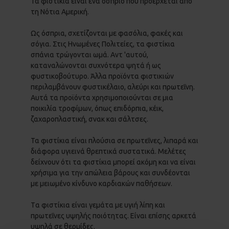
Τα φιστίκια είναι ένα όσπριo που προέρχεται από
τη Νότια Αμερική.
Ως όσπρια, σχετίζονται με φασόλια, φακές και
σόγια. Στις Ηνωμένες Πολιτείες, τα φιστίκια
σπάνια τρώγονται ωμά. Αντ 'αυτού,
καταναλώνονται συχνότερα ψητά ή ως
φυστικοβούτυρο. Άλλα προϊόντα φιστικιών
περιλαμβάνουν φυστικέλαιο, αλεύρι και πρωτεΐνη.
Αυτά τα προϊόντα χρησιμοποιούνται σε μια
ποικιλία τροφίμων, όπως επιδόρπια, κέικ,
ζαχαροπλαστική, σνακ και σάλτσες.
Τα φιστίκια είναι πλούσια σε πρωτεΐνες, λιπαρά και
διάφορα υγιεινά θρεπτικά συστατικά. Μελέτες
δείχνουν ότι τα φιστίκια μπορεί ακόμη και να είναι
χρήσιμα για την απώλεια βάρους και συνδέονται
με μειωμένο κίνδυνο καρδιακών παθήσεων.
Tα φιστίκια είναι γεμάτα με υγιή λίπη και
πρωτεΐνες υψηλής ποιότητας. Είναι επίσης αρκετά
υψηλά σε θερμίδες.