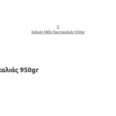
Χελμός Μέλι Πορτοκαλιάς 950gr
αλιάς 950gr