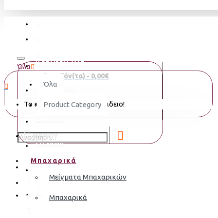
Η ΕΤΑΙΡΕΙΑ ΜΑΣ
Όλα
0 προϊόν(τα) - 0,00€
Όλα
ΕΠΙΚΟΙΝΩΝΙΑ
Το καλάθι αγορών είναι άδειο!
Product Category
ΕΙΣΟΔΟΣ
MENOY
ΕΓΓΡΑΦΗ
Μπαχαρικά
ΑΓΑΠΗΜΈΝΑ
Μείγματα Μπαχαρικών
ΣΎΓΚΡΙΣΗ
Μπαχαρικά