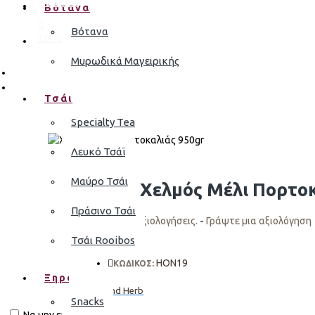
ΕΙΣΟΔΟΣ
Βότανα
Βότανα
ΕΓΓΡΑΦΗ
Μυρωδικά Μαγειρικής
Τσάι
Specialty Tea
Λευκό Τσάϊ
Μαύρο Τσάι
Χελμός Μέλι Πορτοκ
Πράσινο Τσάι
Σύμφωνα με 0 αξιολογήσεις.
-
Γράψτε μια αξιολόγηση
Τσάι Rooibos
HON19
ΚΩΔΙΚΟΣ:
Ξηροί Καρποί
Bean and Herb
Snacks