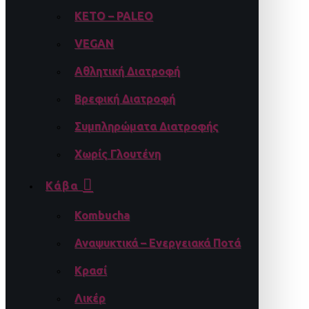
KETO – PALEO
VEGAN
Αθλητική Διατροφή
Βρεφική Διατροφή
Συμπληρώματα Διατροφής
Χωρίς Γλουτένη
Κάβα
Kombucha
Αναψυκτικά – Ενεργειακά Ποτά
Κρασί
Λικέρ