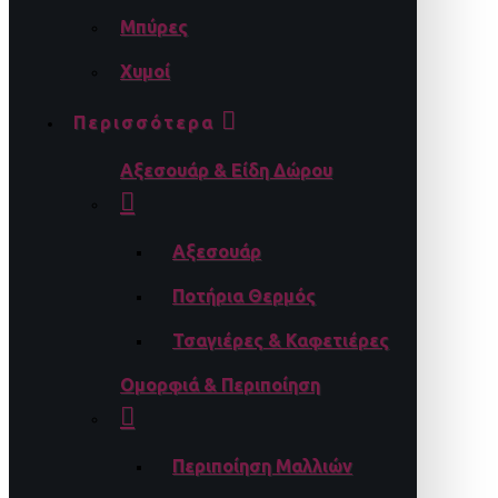
Μπύρες
Χυμοί
Περισσότερα
Αξεσουάρ & Είδη Δώρου
Αξεσουάρ
Ποτήρια Θερμός
Τσαγιέρες & Καφετιέρες
Ομορφιά & Περιποίηση
Περιποίηση Μαλλιών