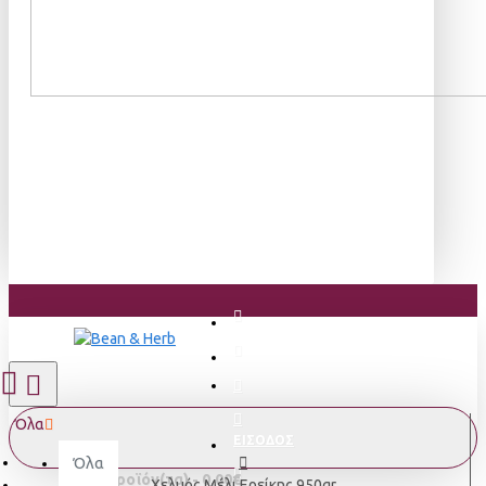
Όλα
ΕΙΣΟΔΟΣ
Όλα
0 προϊόν(τα) - 0,00€
Χελμός Μέλι Ερείκης 950gr