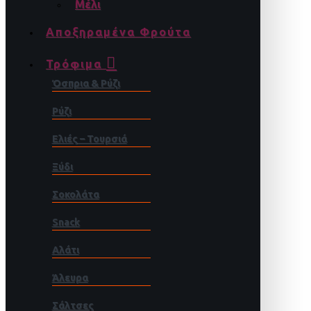
Μέλι
Αποξηραμένα Φρούτα
Τρόφιμα
Όσπρια & Ρύζι
Ρύζι
Ελιές – Τουρσιά
Ξύδι
Σοκολάτα
Snack
Αλάτι
Άλευρα
Σάλτσες