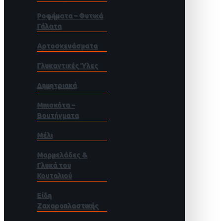
Ροφήματα – Φυτικά
Γάλατα
Αρτοσκευάσματα
Γλυκαντικές Ύλες
Δημητριακά
Μπισκότα –
Βουτήγματα
Μέλι
Μαρμελάδες &
Γλυκά του
Κουταλιού
Είδη
Ζαχαροπλαστικής