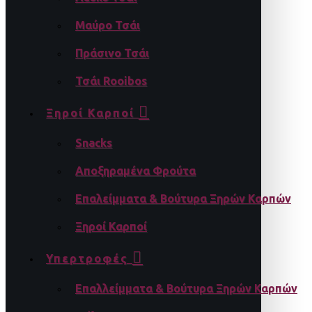
Μαύρο Τσάι
Πράσινο Τσάι
Τσάι Rooibos
Ξηροί Καρποί
Snacks
Αποξηραμένα Φρούτα
Επαλείμματα & Βούτυρα Ξηρών Καρπών
Ξηροί Καρποί
Υπερτροφές
Επαλλείμματα & Βούτυρα Ξηρών Καρπών