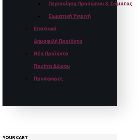
Περιποίηση Προσώπου & Σώματος
Σωματική Υγιεινή
Εποχιακά
Δημοφιλή Προϊόντα
Νέα Προϊόντα
Πακέτα Δώρου
Προσφορές
YOUR CART