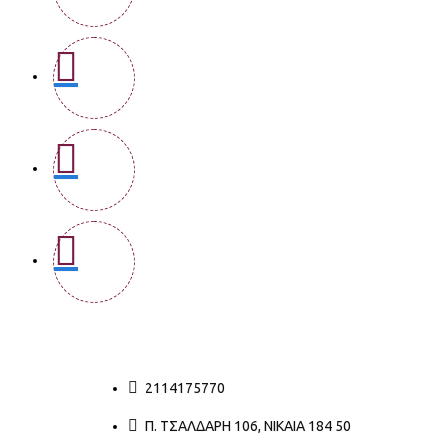
2114175770
Π. ΤΣΑΛΔΆΡΗ 106, ΝΊΚΑΙΑ 184 50