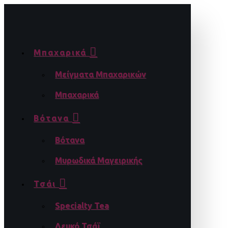
Μπαχαρικά
Μείγματα Μπαχαρικών
Μπαχαρικά
Βότανα
Βότανα
Μυρωδικά Μαγειρικής
Τσάι
Specialty Tea
Λευκό Τσάϊ