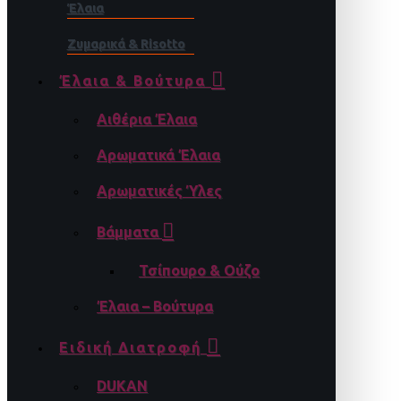
Έλαια
Ζυμαρικά & Risotto
Έλαια & Βούτυρα
Αιθέρια Έλαια
Αρωματικά Έλαια
Αρωματικές Ύλες
Βάμματα
Τσίπουρο & Ούζο
Έλαια – Βούτυρα
Ειδική Διατροφή
DUKAN