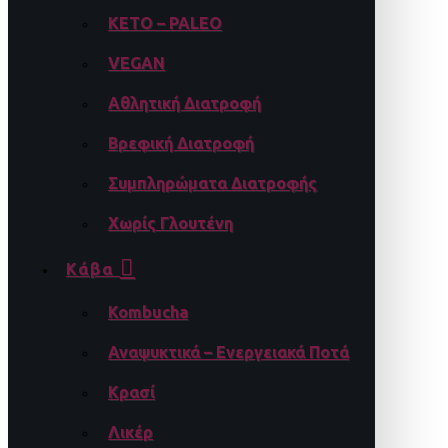
KETO – PALEO
VEGAN
Αθλητική Διατροφή
Βρεφική Διατροφή
Συμπληρώματα Διατροφής
Χωρίς Γλουτένη
Κάβα
Kombucha
Αναψυκτικά – Ενεργειακά Ποτά
Κρασί
Λικέρ