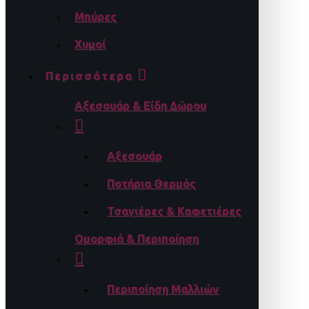
Μπύρες
Χυμοί
Περισσότερα
Αξεσουάρ & Είδη Δώρου
Αξεσουάρ
Ποτήρια Θερμός
Τσαγιέρες & Καφετιέρες
Ομορφιά & Περιποίηση
Περιποίηση Μαλλιών