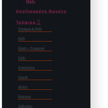
Μέλι
Αποξηραμένα Φρούτα
Τρόφιμα
Όσπρια & Ρύζι
Ρύζι
Ελιές – Τουρσιά
Ξύδι
Σοκολάτα
Snack
Αλάτι
Άλευρα
Σάλτσες