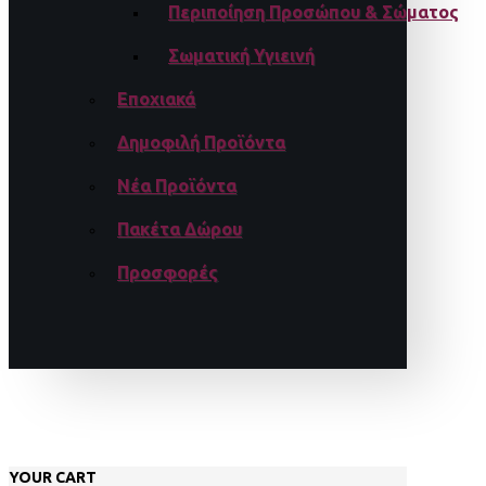
Περιποίηση Προσώπου & Σώματος
Σωματική Υγιεινή
Εποχιακά
Δημοφιλή Προϊόντα
Νέα Προϊόντα
Πακέτα Δώρου
Προσφορές
YOUR CART