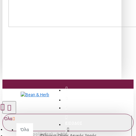
Όλα
ΕΙΣΟΔΟΣ
Όλα
0 προϊόν(τα) - 0,00€
Φίλιωμα Οίνος Λευκός Ξηρός