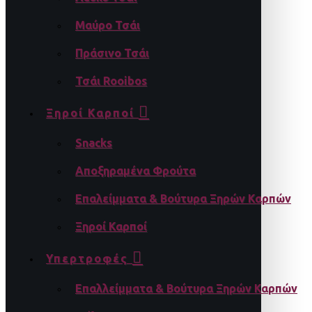
Μαύρο Τσάι
Πράσινο Τσάι
Τσάι Rooibos
Ξηροί Καρποί
Snacks
Αποξηραμένα Φρούτα
Επαλείμματα & Βούτυρα Ξηρών Καρπών
Ξηροί Καρποί
Υπερτροφές
Επαλλείμματα & Βούτυρα Ξηρών Καρπών