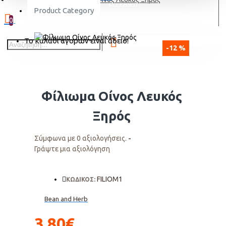
ΕΓΓΡΑΦΗ
Product Category
0
Το καλάθι αγορών είναι άδειο!
-12 %
Φίλιωμα Οίνος Λευκός
Ξηρός
Σύμφωνα με 0 αξιολογήσεις.
-
Γράψτε μια αξιολόγηση
FILIOM1
ΚΩΔΙΚΟΣ:
Bean and Herb
3,80€