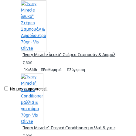
"Ivory Miracle λευκό" Στέρεο Σαμπουάν & Αφρόλουτρο 70gr 
7,80€
Καλάθι
Επιθυμητό
Σύγκριση
Να μην εμφανιστεί.
"Ivory Miracle" Στερεό Conditioner μαλλιά & για σώμα 70gr-
7,90€