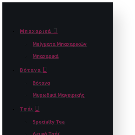
Μπαχαρικά
Μείγματα Μπαχαρικών
Μπαχαρικά
Βότανα
Βότανα
Μυρωδικά Μαγειρικής
Τσάι
Specialty Tea
Λευκό Τσάϊ