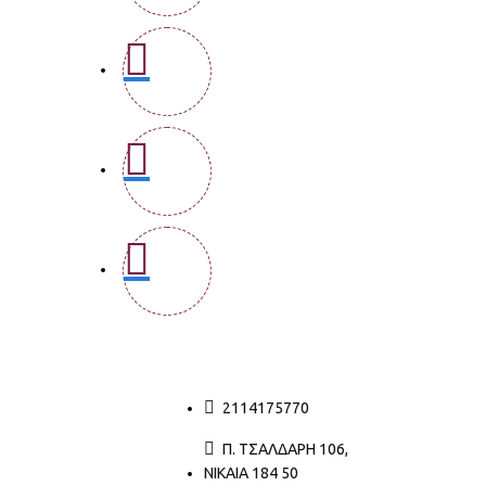
2114175770
Π. ΤΣΑΛΔΆΡΗ 106,
ΝΊΚΑΙΑ 184 50