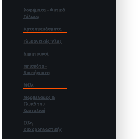
Ροφήματα – Φυτικά
Γάλατα
Αρτοσκευάσματα
Γλυκαντικές Ύλες
Δημητριακά
Μπισκότα –
Βουτήγματα
Μέλι
Μαρμελάδες &
Γλυκά του
Κουταλιού
Είδη
Ζαχαροπλαστικής