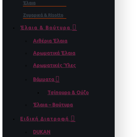
Έλαια
Ζυμαρικά & Risotto
Έλαια & Βούτυρα
Αιθέρια Έλαια
Αρωματικά Έλαια
Αρωματικές Ύλες
Βάμματα
Τσίπουρο & Ούζο
Έλαια – Βούτυρα
Ειδική Διατροφή
DUKAN