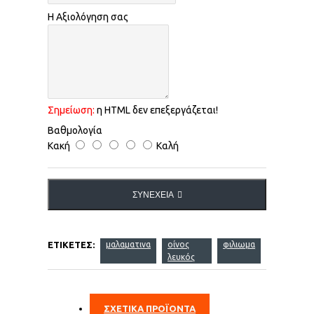
Η Αξιολόγηση σας
Σημείωση:
η HTML δεν επεξεργάζεται!
Βαθμολογία
Κακή
Καλή
ΣΥΝΈΧΕΙΑ
ΕΤΙΚΈΤΕΣ:
μαλαματινα
οίνος
φιλιωμα
λευκός
ΣΧΕΤΙΚΑ ΠΡΟΪΟΝΤΑ