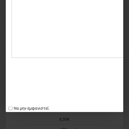
ACTIVE
2,00€
−
+
50g
ΚΑΛΆΘΙ
AFRICAN INSPIRATION
2,00€
−
+
50g
ΚΑΛΆΘΙ
Να μην εμφανιστεί.
BAKING POWDER
0,50€