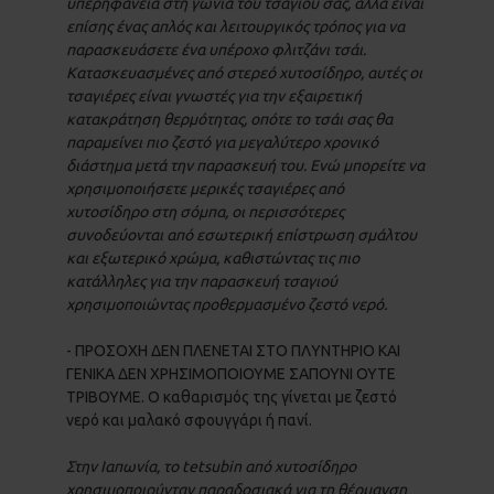
υπερηφάνεια στη γωνιά του τσαγιού σας, αλλά είναι
επίσης ένας απλός και λειτουργικός τρόπος για να
παρασκευάσετε ένα υπέροχο φλιτζάνι τσάι.
Κατασκευασμένες από στερεό χυτοσίδηρο, αυτές οι
τσαγιέρες είναι γνωστές για την εξαιρετική
κατακράτηση θερμότητας, οπότε το τσάι σας θα
παραμείνει πιο ζεστό για μεγαλύτερο χρονικό
διάστημα μετά την παρασκευή του. Ενώ μπορείτε να
χρησιμοποιήσετε μερικές τσαγιέρες από
χυτοσίδηρο στη σόμπα, οι περισσότερες
συνοδεύονται από εσωτερική επίστρωση σμάλτου
και εξωτερικό χρώμα, καθιστώντας τις πιο
κατάλληλες για την παρασκευή τσαγιού
χρησιμοποιώντας προθερμασμένο ζεστό νερό.
- ΠΡΟΣΟΧΗ ΔΕΝ ΠΛΕΝΕΤΑΙ ΣΤΟ ΠΛΥΝΤΗΡΙΟ ΚΑΙ
ΓΕΝΙΚΑ ΔΕΝ ΧΡΗΣΙΜΟΠΟΙΟΥΜΕ ΣΑΠΟΥΝΙ ΟΥΤΕ
ΤΡΙΒΟΥΜΕ. Ο καθαρισμός της γίνεται με ζεστό
νερό και μαλακό σφουγγάρι ή πανί.
Στην Ιαπωνία, το
tetsubin
από χυτοσίδηρο
χρησιμοποιούνταν παραδοσιακά για τη θέρμανση