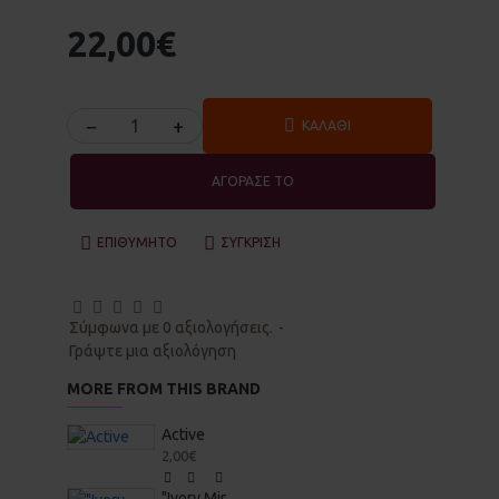
22,00€
−
+
ΚΑΛΆΘΙ
ΑΓΟΡΑΣΕ ΤΟ
ΕΠΙΘΥΜΗΤΌ
ΣΎΓΚΡΙΣΗ
Σύμφωνα με 0 αξιολογήσεις.
-
Γράψτε μια αξιολόγηση
MORE FROM THIS BRAND
Active
2,00€
"Ivory Miracle λευκό" Στέρεο Σαμπουάν & Αφρόλουτρο 70gr - Vis Olivae