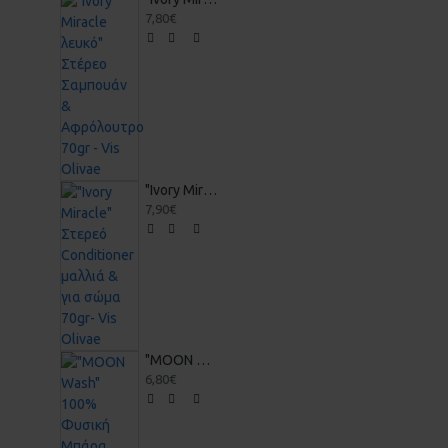
7,80€
"Ivory Miracle" Στερεό Conditioner μαλλιά & για σώμα 70gr- Vis Olivae
7,90€
"MOON Wash" 100% Φυσική Μπάρα Ευαίσθητης Περιοχής για απαλό καθημερινό καθαρισμό 42g- Vis Olivae
6,80€