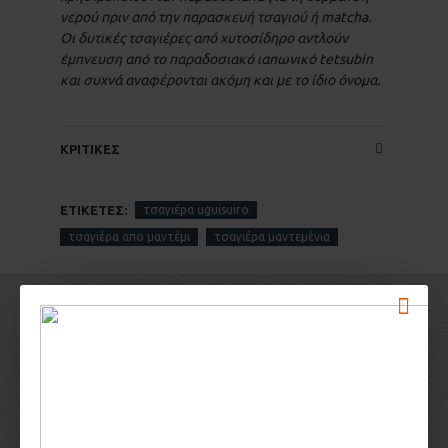
νερού πριν από την παρασκευή τσαγιού ή matcha.
Οι δυτικές τσαγιέρες από χυτοσίδηρο αντλούν
έμπνευση από το παραδοσιακό ιαπωνικό tetsubin
και συχνά αναφέρονται ακόμη και με το ίδιο όνομα.
ΚΡΙΤΙΚΕΣ
ΕΤΙΚΈΤΕΣ:
τσαγιέρα uguisuiro
τσαγιέρα απο μαντέμι
τσαγιέρα μαντεμένια
ΣΧΕΤΙΚΑ ΠΡΟΪΟΝΤΑ
BANCHA EARL GRAY
2,00€