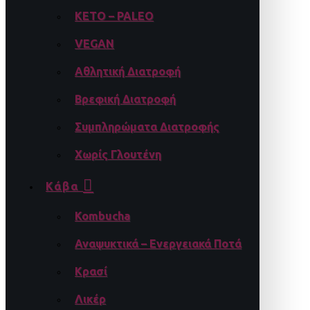
KETO – PALEO
VEGAN
Αθλητική Διατροφή
Βρεφική Διατροφή
Συμπληρώματα Διατροφής
Χωρίς Γλουτένη
Κάβα
Kombucha
Αναψυκτικά – Ενεργειακά Ποτά
Κρασί
Λικέρ