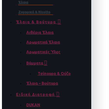
Έλαια
Ζυμαρικά & Risotto
Έλαια & Βούτυρα
Αιθέρια Έλαια
Αρωματικά Έλαια
Αρωματικές Ύλες
Βάμματα
Τσίπουρο & Ούζο
Έλαια – Βούτυρα
Ειδική Διατροφή
DUKAN