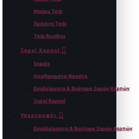
Μαύρο Τσάι
Πράσινο Τσάι
Τσάι Rooibos
Ξηροί Καρποί
Snacks
Αποξηραμένα Φρούτα
Επαλείμματα & Βούτυρα Ξηρών Καρπών
Ξηροί Καρποί
Υπερτροφές
Επαλλείμματα & Βούτυρα Ξηρών Καρπών