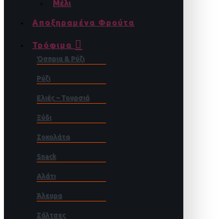
Μέλι
Αποξηραμένα Φρούτα
Τρόφιμα
Όσπρια & Ρύζι
Ρύζι
Ελιές – Τουρσιά
Ξύδι
Σοκολάτα
Snack
Αλάτι
Άλευρα
Σάλτσες