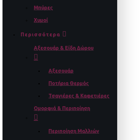
Μπύρες
Χυμοί
Περισσότερα
Αξεσουάρ & Είδη Δώρου
Αξεσουάρ
Ποτήρια Θερμός
Τσαγιέρες & Καφετιέρες
Ομορφιά & Περιποίηση
Περιποίηση Μαλλιών