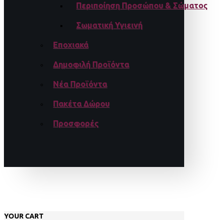
Περιποίηση Προσώπου & Σώματος
Σωματική Υγιεινή
Εποχιακά
Δημοφιλή Προϊόντα
Νέα Προϊόντα
Πακέτα Δώρου
Προσφορές
YOUR CART