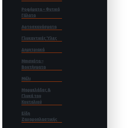
Ροφήματα – Φυτικά
Γάλατα
Αρτοσκευάσματα
Γλυκαντικές Ύλες
Δημητριακά
Μπισκότα –
Βουτήγματα
Μέλι
Μαρμελάδες &
Γλυκά του
Κουταλιού
Είδη
Ζαχαροπλαστικής