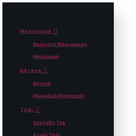
Μπαχαρικά
Μείγματα Μπαχαρικών
Μπαχαρικά
Βότανα
Βότανα
Μυρωδικά Μαγειρικής
Τσάι
Specialty Tea
Λευκό Τσάϊ