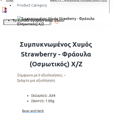
ΕΓΓΡΑΦΗ
Product Category
0
Το καλάθι αγορών είναι άδειο!
Συμπυκνωμένος Χυμός
Strawberry - Φράουλα
(Οσμωτικός) Χ/Ζ
Σύμφωνα με 0 αξιολογήσεις.
-
Γράψτε μια αξιολόγηση
JUI4
ΚΩΔΙΚΟΣ:
1.00g
ΒΑΡΟΣ:
Bean and Herb