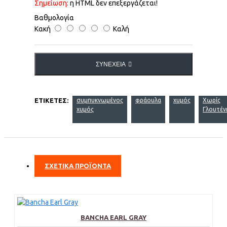
Σημείωση:
η HTML δεν επεξεργάζεται!
Βαθμολογία
Κακή
Καλή
ΣΥΝΈΧΕΙΑ
ΕΤΙΚΈΤΕΣ:
συμπυκνωμένος
φράουλα
χυμός
Χωρίς
χυμός
Γλουτέν
ΣΧΕΤΙΚΑ ΠΡΟΪΟΝΤΑ
BANCHA EARL GRAY