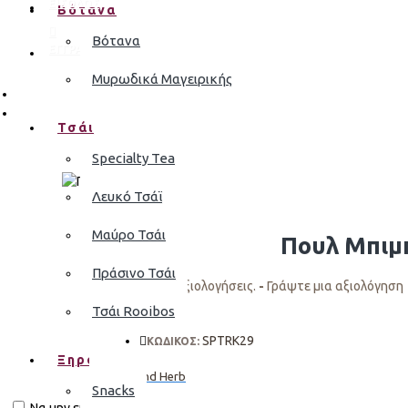
ΕΙΣΟΔΟΣ
Βότανα
Βότανα
ΕΓΓΡΑΦΗ
Μυρωδικά Μαγειρικής
Τσάι
Specialty Tea
Λευκό Τσάϊ
Μαύρο Τσάι
Πουλ Μπιμ
Πράσινο Τσάι
Σύμφωνα με 0 αξιολογήσεις.
-
Γράψτε μια αξιολόγηση
Τσάι Rooibos
SPTRK29
ΚΩΔΙΚΟΣ:
Ξηροί Καρποί
Bean and Herb
Snacks