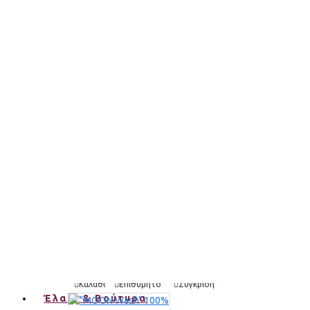
Active
2,00€
Καλάθι
Επιθυμητό
Σύγκριση
"Ivory Miracle λευκό" Στέρεο Σαμπουάν & Αφρόλουτρο 
7,80€
Καλάθι
Επιθυμητό
Σύγκριση
"Ivory Miracle" Στερεό Conditioner μαλλιά & για σώμα 7
7,90€
Καλάθι
Επιθυμητό
Σύγκριση
Έλαια & Βούτυρα