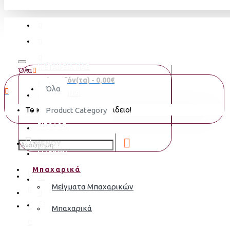
Η ΕΤΑΙΡΕΙΑ ΜΑΣ
Όλα
0 προϊόν(τα) - 0,00€
Όλα
ΕΠΙΚΟΙΝΩΝΙΑ
Το καλάθι αγορών είναι άδειο!
Product Category
ΕΙΣΟΔΟΣ
MENOY
ΕΓΓΡΑΦΗ
Μπαχαρικά
ΑΓΑΠΗΜΈΝΑ
Μείγματα Μπαχαρικών
ΣΎΓΚΡΙΣΗ
Μπαχαρικά