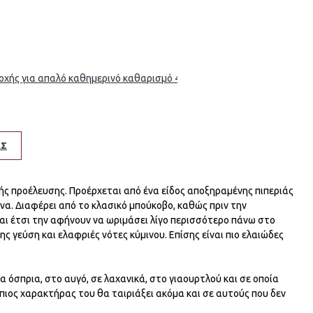
ς για απαλό καθημερινό καθαρισμό 42g- Vis Olivae
ΕΣ
κής προέλευσης. Προέρχεται από ένα είδος αποξηραμένης πιπεριάς
ίνα. Διαφέρει από το κλασικό μπούκοβο, καθώς πριν την
και έτσι την αφήνουν να ωριμάσει λίγο περισσότερο πάνω στο
ς γεύση και ελαφριές νότες κύμινου. Επίσης είναι πιο ελαιώδες
τα όσπρια, στο αυγό, σε λαχανικά, στο γιαουρτλού και σε οποία
πιος χαρακτήρας του θα ταιριάξει ακόμα και σε αυτούς που δεν