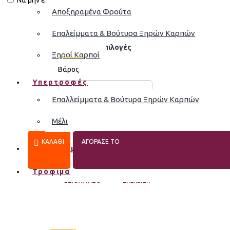
Να μην εμφανιστεί.
0,70€
Αποξηραμένα Φρούτα
Επαλείμματα & Βούτυρα Ξηρών Καρπών
Διαθέσιμες Επιλογές
Ξηροί Καρποί
Βάρος
Υπερτροφές
−
+
50g
Επαλλείμματα & Βούτυρα Ξηρών Καρπών
Μέλι
ΚΑΛΆΘΙ
ΑΓΟΡΑΣΕ ΤΟ
Αποξηραμένα Φρούτα
Τρόφιμα
ΕΠΙΘΥΜΗΤΌ
ΣΎΓΚΡΙΣΗ
MORE FROM THIS BRAND