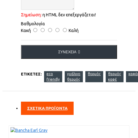
Σημείωση:
η HTML δεν επεξεργάζεται!
Βαθμολογία
Κακή
Καλή
ΣΥΝΈΧΕΙΑ
ΕΤΙΚΈΤΕΣ:
eco
γυάλινο
θερμός
θερμός
καφέ
friendly
θερμός
καφέ
ΣΧΕΤΙΚΑ ΠΡΟΪΟΝΤΑ