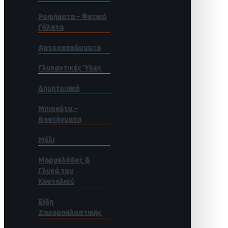
Ροφήματα – Φυτικά
Γάλατα
Αρτοσκευάσματα
Γλυκαντικές Ύλες
Δημητριακά
Μπισκότα –
Βουτήγματα
Μέλι
Μαρμελάδες &
Γλυκά του
Κουταλιού
Είδη
Ζαχαροπλαστικής