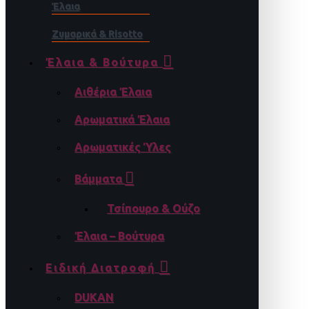
Έλαια
Ζυμαρικά & Risotto
Έλαια & Βούτυρα
Αιθέρια Έλαια
Αρωματικά Έλαια
Αρωματικές Ύλες
Βάμματα
Τσίπουρο & Ούζο
Έλαια – Βούτυρα
Ειδική Διατροφή
DUKAN