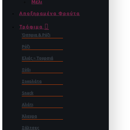
Μέλι
Αποξηραμένα Φρούτα
Τρόφιμα
Όσπρια & Ρύζι
Ρύζι
Ελιές – Τουρσιά
Ξύδι
Σοκολάτα
Snack
Αλάτι
Άλευρα
Σάλτσες