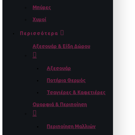
Μπύρες
Χυμοί
Περισσότερα
Αξεσουάρ & Είδη Δώρου
Αξεσουάρ
Ποτήρια Θερμός
Τσαγιέρες & Καφετιέρες
Ομορφιά & Περιποίηση
Περιποίηση Μαλλιών