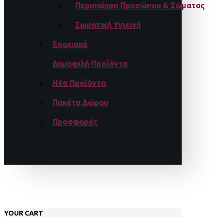
Περιποίηση Προσώπου & Σώματος
Σωματική Υγιεινή
Εποχιακά
Δημοφιλή Προϊόντα
Νέα Προϊόντα
Πακέτα Δώρου
Προσφορές
YOUR CART