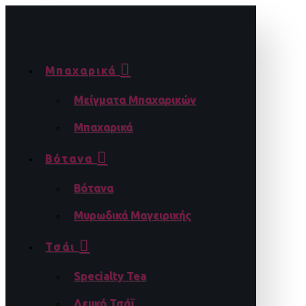
Μπαχαρικά
Μείγματα Μπαχαρικών
Μπαχαρικά
Βότανα
Βότανα
Μυρωδικά Μαγειρικής
Τσάι
Specialty Tea
Λευκό Τσάϊ