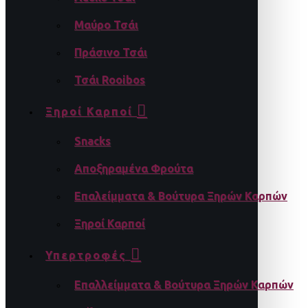
Μαύρο Τσάι
Πράσινο Τσάι
Τσάι Rooibos
Ξηροί Καρποί
Snacks
Αποξηραμένα Φρούτα
Επαλείμματα & Βούτυρα Ξηρών Καρπών
Ξηροί Καρποί
Υπερτροφές
Επαλλείμματα & Βούτυρα Ξηρών Καρπών