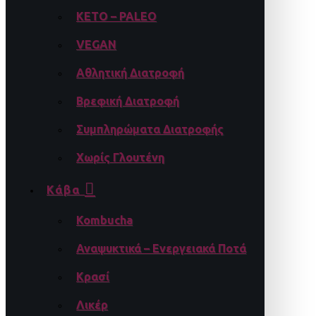
KETO – PALEO
VEGAN
Αθλητική Διατροφή
Βρεφική Διατροφή
Συμπληρώματα Διατροφής
Χωρίς Γλουτένη
Κάβα
Kombucha
Αναψυκτικά – Ενεργειακά Ποτά
Κρασί
Λικέρ