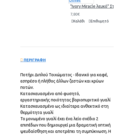
"Ivory Miracle λευκό" Στέρεο Σαμ
"Ivory M
7,80€
7,90€
Καλάθι
Επιθυμητό
Σύγκριση
Καλάθι
ΠΕΡΙΓΡΑΦΗ
Ποτήρι Διπλού Τοιχώματος - Ιδανικό για καφέ,
εσπρέσο ή πλήθος άλλων ζεστών και κρύων
ποτών.
Κατασκευασμένο από φυσητό,
εργαστηριακής ποιότητας βοριοπυριτικό γυαλί
Κατασκευασμένο ως ιδιαίτερα ανθεκτικό στη
θερμότητα γυαλί
Το μονωμένο γυαλί έχει ένα λείο σχέδιο 2
επιπέδων που δημιουργεί μια δραματική οπτική
ψευδαίσθηση και αποτρέπει τη συμπύκνωση. Η