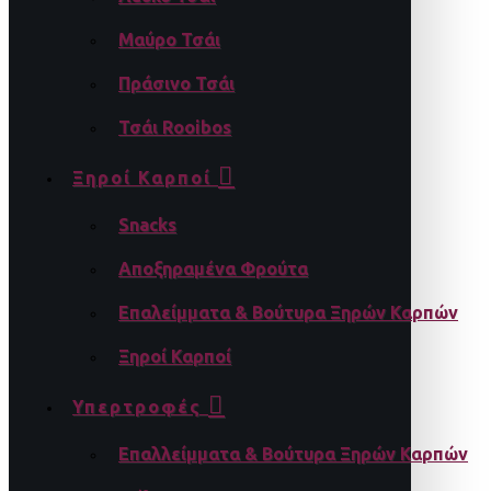
Μαύρο Τσάι
Πράσινο Τσάι
Τσάι Rooibos
Ξηροί Καρποί
Snacks
Αποξηραμένα Φρούτα
Επαλείμματα & Βούτυρα Ξηρών Καρπών
Ξηροί Καρποί
Υπερτροφές
Επαλλείμματα & Βούτυρα Ξηρών Καρπών