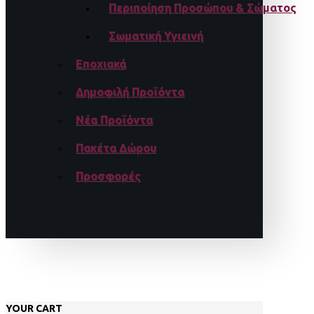
Περιποίηση Προσώπου & Σώματος
Σωματική Υγιεινή
Εποχιακά
Δημοφιλή Προϊόντα
Νέα Προϊόντα
Πακέτα Δώρου
Προσφορές
YOUR CART