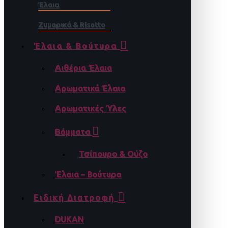
Έλαια
Ζυμαρικά & Risotto
Έλαια & Βούτυρα
Αιθέρια Έλαια
Αρωματικά Έλαια
Αρωματικές Ύλες
Βάμματα
Τσίπουρο & Ούζο
Έλαια – Βούτυρα
Ειδική Διατροφή
DUKAN