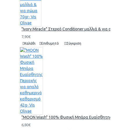
"Ivory Miracle" Στερεό Conditioner μαλλιά & για σώμα 70gr-
7,90€
Καλάθι
Επιθυμητό
Σύγκριση
"MOON Wash" 100% Φυσική Μπάρα Ευαίσθητης Περιοχής γι
6,80€