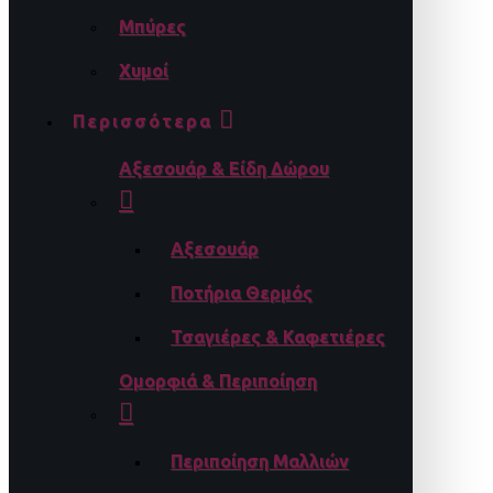
Μπύρες
Χυμοί
Περισσότερα
Αξεσουάρ & Είδη Δώρου
Αξεσουάρ
Ποτήρια Θερμός
Τσαγιέρες & Καφετιέρες
Ομορφιά & Περιποίηση
Περιποίηση Μαλλιών