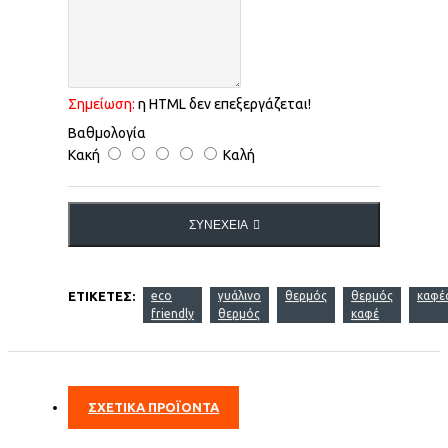
Σημείωση:
η HTML δεν επεξεργάζεται!
Βαθμολογία
Κακή
Καλή
ΣΥΝΈΧΕΙΑ
ΕΤΙΚΈΤΕΣ:
eco
γυάλινο
θερμός
θερμός
καφέ
friendly
θερμός
καφέ
ΣΧΕΤΙΚΑ ΠΡΟΪΟΝΤΑ