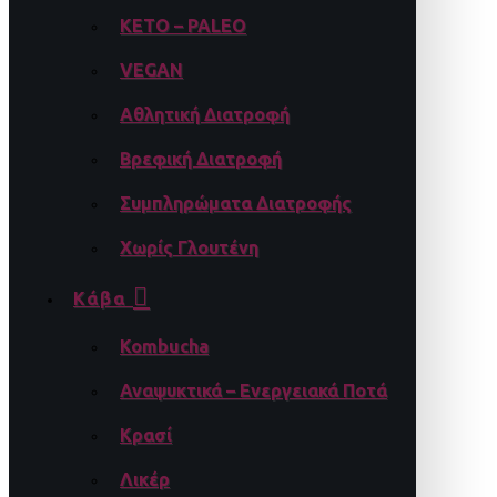
KETO – PALEO
VEGAN
Αθλητική Διατροφή
Βρεφική Διατροφή
Συμπληρώματα Διατροφής
Χωρίς Γλουτένη
Κάβα
Kombucha
Αναψυκτικά – Ενεργειακά Ποτά
Κρασί
Λικέρ