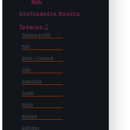
Μέλι
Αποξηραμένα Φρούτα
Τρόφιμα
Όσπρια & Ρύζι
Ρύζι
Ελιές – Τουρσιά
Ξύδι
Σοκολάτα
Snack
Αλάτι
Άλευρα
Σάλτσες