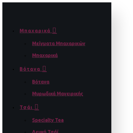
Μπαχαρικά
Μείγματα Μπαχαρικών
Μπαχαρικά
Βότανα
Βότανα
Μυρωδικά Μαγειρικής
Τσάι
Specialty Tea
Λευκό Τσάϊ