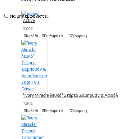
Να μην εμφανιστεί.
Active
2,00€
Καλάθι
Επιθυμητό
Σύγκριση
"Ivory Miracle λευκό" Στέρεο Σαμπουάν & Αφρόλουτρο 70gr 
7,80€
Καλάθι
Επιθυμητό
Σύγκριση