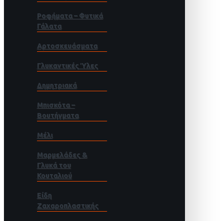
Ροφήματα – Φυτικά
Γάλατα
Αρτοσκευάσματα
Γλυκαντικές Ύλες
Δημητριακά
Μπισκότα –
Βουτήγματα
Μέλι
Μαρμελάδες &
Γλυκά του
Κουταλιού
Είδη
Ζαχαροπλαστικής