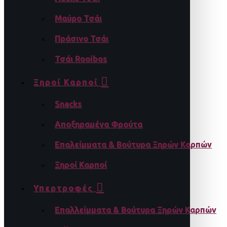
Μαύρο Τσάι
Πράσινο Τσάι
Τσάι Rooibos
Ξηροί Καρποί
Snacks
Αποξηραμένα Φρούτα
Επαλείμματα & Βούτυρα Ξηρών Καρπών
Ξηροί Καρποί
Υπερτροφές
Επαλλείμματα & Βούτυρα Ξηρών Καρπών