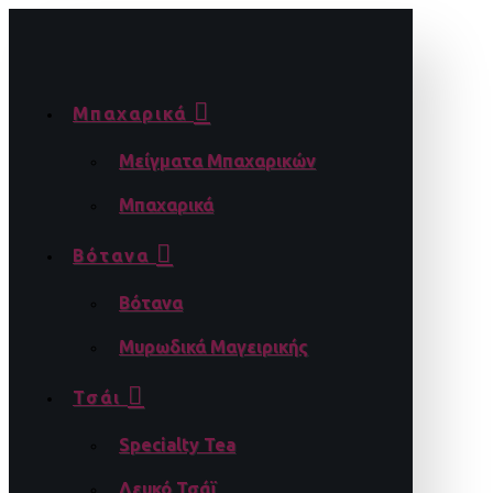
Μπαχαρικά
Μείγματα Μπαχαρικών
Μπαχαρικά
Βότανα
Βότανα
Μυρωδικά Μαγειρικής
Τσάι
Specialty Tea
Λευκό Τσάϊ