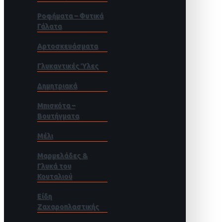
Ροφήματα – Φυτικά
Γάλατα
Αρτοσκευάσματα
Γλυκαντικές Ύλες
Δημητριακά
Μπισκότα –
Βουτήγματα
Μέλι
Μαρμελάδες &
Γλυκά του
Κουταλιού
Είδη
Ζαχαροπλαστικής