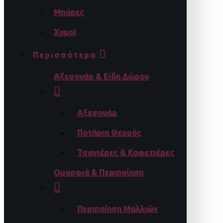
Μπύρες
Χυμοί
Περισσότερα
Αξεσουάρ & Είδη Δώρου
Αξεσουάρ
Ποτήρια Θερμός
Τσαγιέρες & Καφετιέρες
Ομορφιά & Περιποίηση
Περιποίηση Μαλλιών