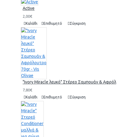
Active
2,00€
Καλάθι
Επιθυμητό
Σύγκριση
"Ivory Miracle λευκό" Στέρεο Σαμπουάν & Αφρόλουτρο 70gr 
7,80€
Καλάθι
Επιθυμητό
Σύγκριση