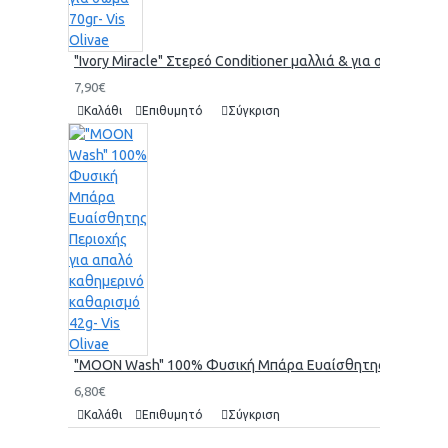
"Ivory Miracle" Στερεό Conditioner μαλλιά & για σώμα 70gr-
7,90€
Καλάθι
Επιθυμητό
Σύγκριση
"MOON Wash" 100% Φυσική Μπάρα Ευαίσθητης Περιοχής γι
6,80€
Καλάθι
Επιθυμητό
Σύγκριση