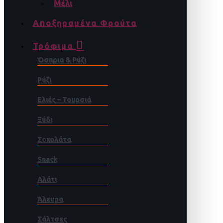
Μέλι
Αποξηραμένα Φρούτα
Τρόφιμα
Όσπρια & Ρύζι
Ρύζι
Ελιές – Τουρσιά
Ξύδι
Σοκολάτα
Snack
Αλάτι
Άλευρα
Σάλτσες