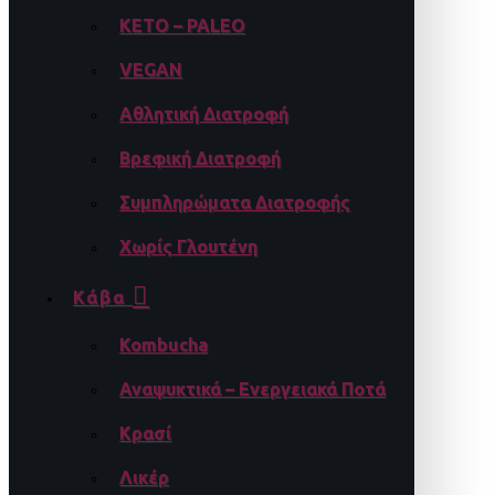
KETO – PALEO
VEGAN
Αθλητική Διατροφή
Βρεφική Διατροφή
Συμπληρώματα Διατροφής
Χωρίς Γλουτένη
Κάβα
Kombucha
Αναψυκτικά – Ενεργειακά Ποτά
Κρασί
Λικέρ