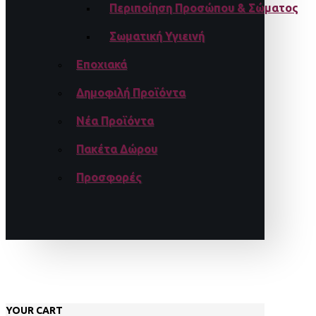
Περιποίηση Προσώπου & Σώματος
Σωματική Υγιεινή
Εποχιακά
Δημοφιλή Προϊόντα
Νέα Προϊόντα
Πακέτα Δώρου
Προσφορές
YOUR CART