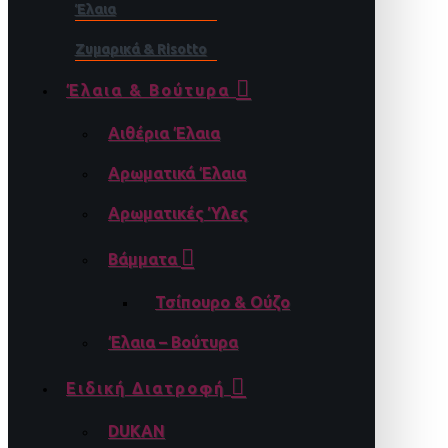
Έλαια
Ζυμαρικά & Risotto
Έλαια & Βούτυρα
Αιθέρια Έλαια
Αρωματικά Έλαια
Αρωματικές Ύλες
Βάμματα
Τσίπουρο & Ούζο
Έλαια – Βούτυρα
Ειδική Διατροφή
DUKAN