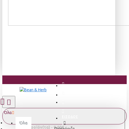
Όλα
ΕΙΣΟΔΟΣ
Όλα
0 προϊόν(τα) - 0,00€
Πιπερόριζα