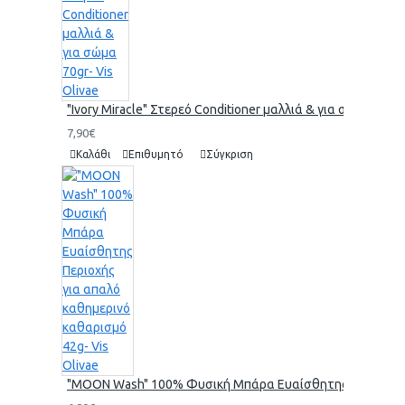
"Ivory Miracle" Στερεό Conditioner μαλλιά & για σώμα 70gr-
7,90€
Καλάθι
Επιθυμητό
Σύγκριση
"MOON Wash" 100% Φυσική Μπάρα Ευαίσθητης Περιοχής γι