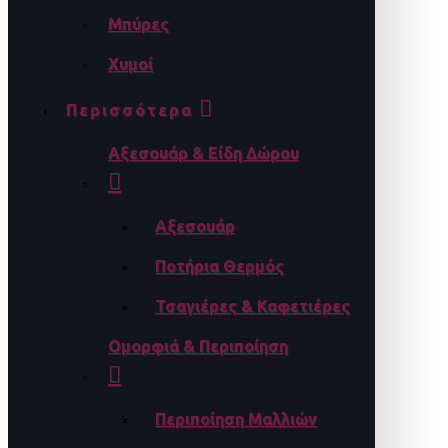
Μπύρες
Χυμοί
Περισσότερα
Αξεσουάρ & Είδη Δώρου
Αξεσουάρ
Ποτήρια Θερμός
Τσαγιέρες & Καφετιέρες
Ομορφιά & Περιποίηση
Περιποίηση Μαλλιών