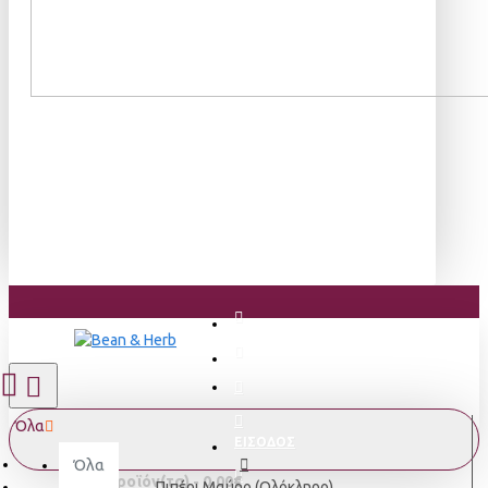
Όλα
ΕΙΣΟΔΟΣ
Όλα
0 προϊόν(τα) - 0,00€
Πιπέρι Μαύρο (Ολόκληρο)