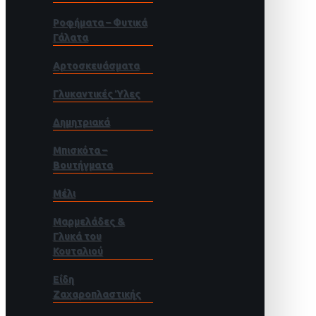
Ροφήματα – Φυτικά
Γάλατα
Αρτοσκευάσματα
Γλυκαντικές Ύλες
Δημητριακά
Μπισκότα –
Βουτήγματα
Μέλι
Μαρμελάδες &
Γλυκά του
Κουταλιού
Είδη
Ζαχαροπλαστικής