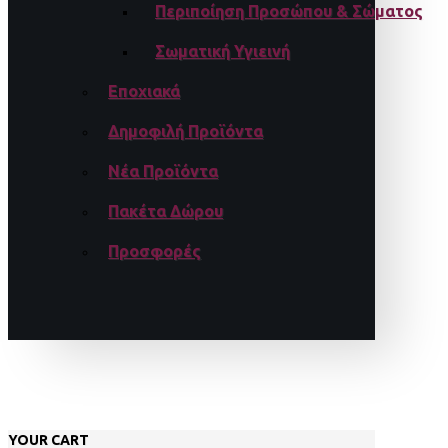
Περιποίηση Προσώπου & Σώματος
Σωματική Υγιεινή
Εποχιακά
Δημοφιλή Προϊόντα
Νέα Προϊόντα
Πακέτα Δώρου
Προσφορές
YOUR CART