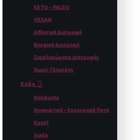
KETO – PALEO
VEGAN
Αθλητική Διατροφή
Βρεφική Διατροφή
Συμπληρώματα Διατροφής
Χωρίς Γλουτένη
Κάβα
Kombucha
Αναψυκτικά – Ενεργειακά Ποτά
Κρασί
Λικέρ