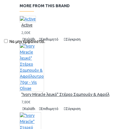
MORE FROM THIS BRAND
Active
2,00€
Καλάθι
Επιθυμητό
Σύγκριση
Να μην εμφανιστεί.
"Ivory Miracle λευκό" Στέρεο Σαμπουάν & Αφρόλουτρο 70gr 
7,80€
Καλάθι
Επιθυμητό
Σύγκριση