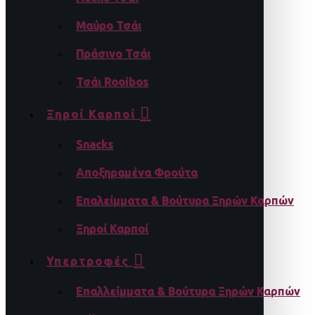
Μαύρο Τσάι
Πράσινο Τσάι
Τσάι Rooibos
Ξηροί Καρποί
Snacks
Αποξηραμένα Φρούτα
Επαλείμματα & Βούτυρα Ξηρών Καρπών
Ξηροί Καρποί
Υπερτροφές
Επαλλείμματα & Βούτυρα Ξηρών Καρπών