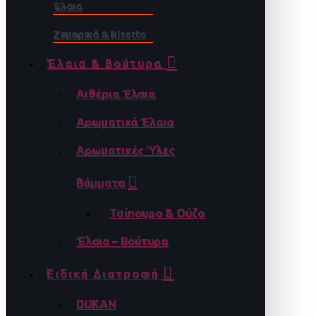
Έλαια
Ζυμαρικά & Risotto
Έλαια & Βούτυρα
Αιθέρια Έλαια
Αρωματικά Έλαια
Αρωματικές Ύλες
Βάμματα
Τσίπουρο & Ούζο
Έλαια – Βούτυρα
Ειδική Διατροφή
DUKAN