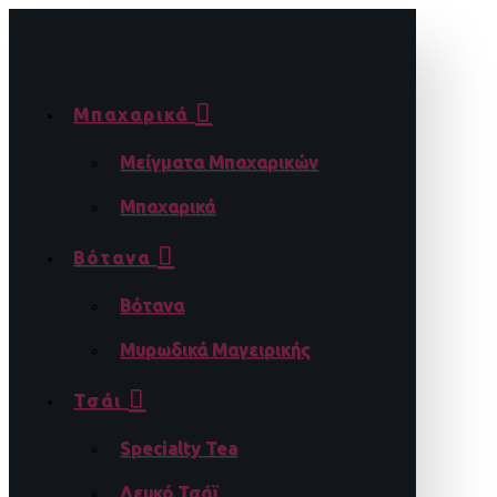
Μπαχαρικά
Μείγματα Μπαχαρικών
Μπαχαρικά
Βότανα
Βότανα
Μυρωδικά Μαγειρικής
Τσάι
Specialty Tea
Λευκό Τσάϊ