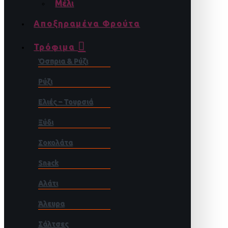
Μέλι
Αποξηραμένα Φρούτα
Τρόφιμα
Όσπρια & Ρύζι
Ρύζι
Ελιές – Τουρσιά
Ξύδι
Σοκολάτα
Snack
Αλάτι
Άλευρα
Σάλτσες