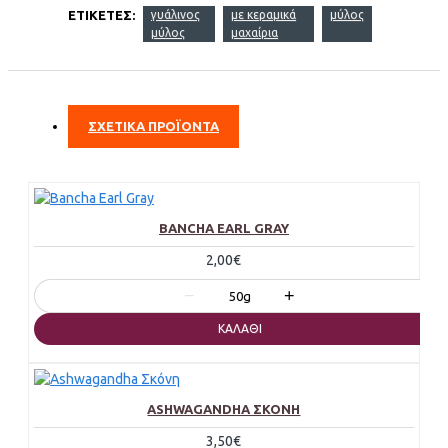
ΕΤΙΚΈΤΕΣ:
γυάλινος
με κεραμικά
μύλος
μύλος
μαχαίρια
ΣΧΕΤΙΚΑ ΠΡΟΪΟΝΤΑ
BANCHA EARL GRAY
2,00€
−
+
50g
ΚΑΛΆΘΙ
ASHWAGANDHA ΣΚΌΝΗ
3,50€