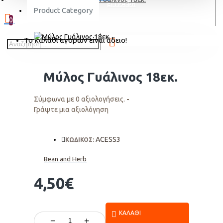
ΕΓΓΡΑΦΗ
Product Category
0
Το καλάθι αγορών είναι άδειο!
Μύλος Γυάλινος 18εκ.
Σύμφωνα με 0 αξιολογήσεις.
-
Γράψτε μια αξιολόγηση
ACESS3
ΚΩΔΙΚΟΣ:
Bean and Herb
4,50€
ΚΑΛΆΘΙ
−
+