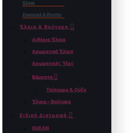
Έλαια
Ζυμαρικά & Risotto
Έλαια & Βούτυρα
Αιθέρια Έλαια
Αρωματικά Έλαια
Αρωματικές Ύλες
Βάμματα
Τσίπουρο & Ούζο
Έλαια – Βούτυρα
Ειδική Διατροφή
DUKAN