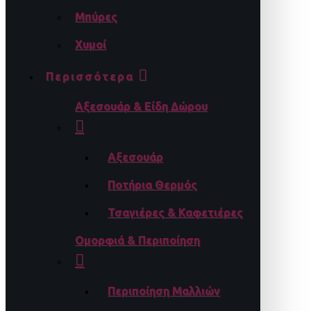
Μπύρες
Χυμοί
Περισσότερα
Αξεσουάρ & Είδη Δώρου
Αξεσουάρ
Ποτήρια Θερμός
Τσαγιέρες & Καφετιέρες
Ομορφιά & Περιποίηση
Περιποίηση Μαλλιών