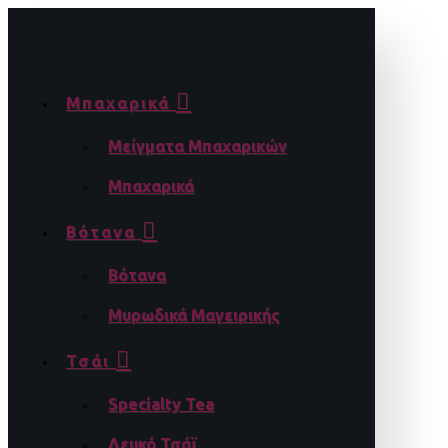
Μπαχαρικά
Μείγματα Μπαχαρικών
Μπαχαρικά
Βότανα
Βότανα
Μυρωδικά Μαγειρικής
Τσάι
Specialty Tea
Λευκό Τσάϊ