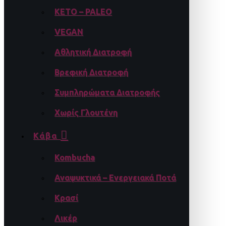
KETO – PALEO
VEGAN
Αθλητική Διατροφή
Βρεφική Διατροφή
Συμπληρώματα Διατροφής
Χωρίς Γλουτένη
Κάβα
Kombucha
Αναψυκτικά – Ενεργειακά Ποτά
Κρασί
Λικέρ