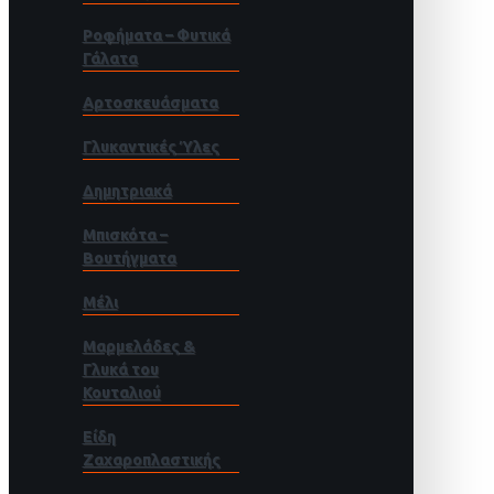
Ροφήματα – Φυτικά
Γάλατα
Αρτοσκευάσματα
Γλυκαντικές Ύλες
Δημητριακά
Μπισκότα –
Βουτήγματα
Μέλι
Μαρμελάδες &
Γλυκά του
Κουταλιού
Είδη
Ζαχαροπλαστικής