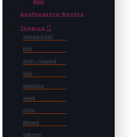
Μέλι
Αποξηραμένα Φρούτα
Τρόφιμα
Όσπρια & Ρύζι
Ρύζι
Ελιές – Τουρσιά
Ξύδι
Σοκολάτα
Snack
Αλάτι
Άλευρα
Σάλτσες