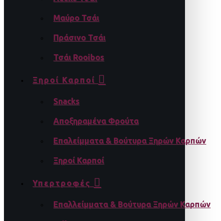
Μαύρο Τσάι
Πράσινο Τσάι
Τσάι Rooibos
Ξηροί Καρποί
Snacks
Αποξηραμένα Φρούτα
Επαλείμματα & Βούτυρα Ξηρών Καρπών
Ξηροί Καρποί
Υπερτροφές
Επαλλείμματα & Βούτυρα Ξηρών Καρπών