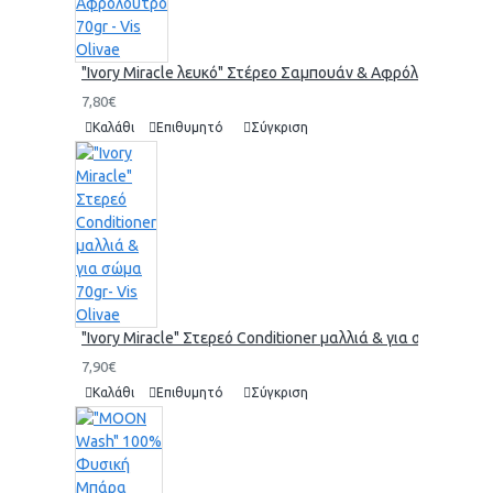
"Ivory Miracle λευκό" Στέρεο Σαμπουάν & Αφρόλουτρο 70gr 
7,80€
Καλάθι
Επιθυμητό
Σύγκριση
"Ivory Miracle" Στερεό Conditioner μαλλιά & για σώμα 70gr-
7,90€
Καλάθι
Επιθυμητό
Σύγκριση