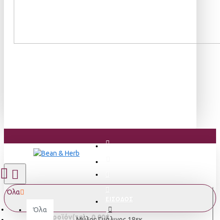
Όλα
ΕΙΣΟΔΟΣ
Όλα
0 προϊόν(τα) - 0,00€
Μύλος Γυάλινος 18εκ.