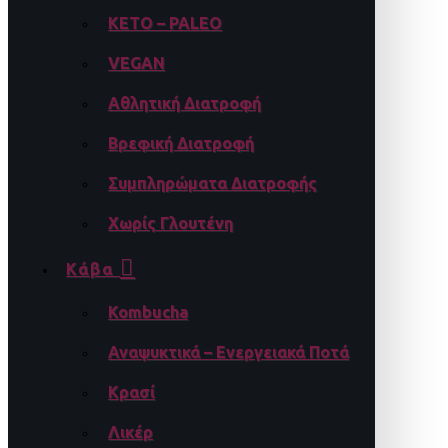
KETO – PALEO
VEGAN
Αθλητική Διατροφή
Βρεφική Διατροφή
Συμπληρώματα Διατροφής
Χωρίς Γλουτένη
Κάβα
Kombucha
Αναψυκτικά – Ενεργειακά Ποτά
Κρασί
Λικέρ