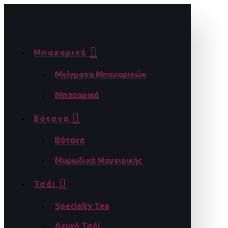
Μπαχαρικά
Μείγματα Μπαχαρικών
Μπαχαρικά
Βότανα
Βότανα
Μυρωδικά Μαγειρικής
Τσάι
Specialty Tea
Λευκό Τσάϊ