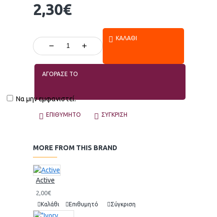
2,30€
ΚΑΛΆΘΙ
−
+
ΑΓΟΡΑΣΕ ΤΟ
Να μην εμφανιστεί.
ΕΠΙΘΥΜΗΤΌ
ΣΎΓΚΡΙΣΗ
MORE FROM THIS BRAND
Active
2,00€
Καλάθι
Επιθυμητό
Σύγκριση