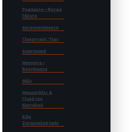
Ροφήματα – Φυτικά
Γάλατα
Αρτοσκευάσματα
Γλυκαντικές Ύλες
Δημητριακά
Μπισκότα –
Βουτήγματα
Μέλι
Μαρμελάδες &
Γλυκά του
Κουταλιού
Είδη
Ζαχαροπλαστικής