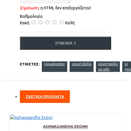
Σημείωση:
η HTML δεν επεξεργάζεται!
Βαθμολογία
Κακή
Καλή
ΣΥΝΈΧΕΙΑ
ΕΤΙΚΈΤΕΣ:
γουμένισσες
μουστάρδα
μουστάρδα
οι
με μέλι
γου
ΣΧΕΤΙΚΑ ΠΡΟΪΟΝΤΑ
ASHWAGANDHA ΣΚΌΝΗ