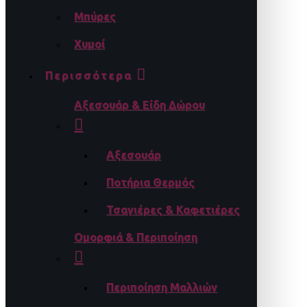
Μπύρες
Χυμοί
Περισσότερα
Αξεσουάρ & Είδη Δώρου
Αξεσουάρ
Ποτήρια Θερμός
Τσαγιέρες & Καφετιέρες
Ομορφιά & Περιποίηση
Περιποίηση Μαλλιών