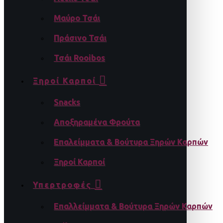
Μαύρο Τσάι
Πράσινο Τσάι
Τσάι Rooibos
Ξηροί Καρποί
Snacks
Αποξηραμένα Φρούτα
Επαλείμματα & Βούτυρα Ξηρών Καρπών
Ξηροί Καρποί
Υπερτροφές
Επαλλείμματα & Βούτυρα Ξηρών Καρπών