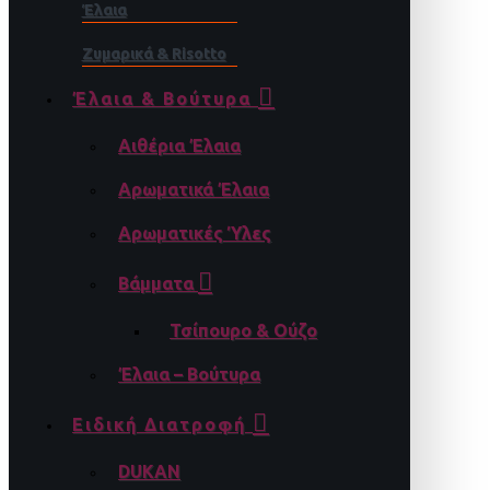
Έλαια
Ζυμαρικά & Risotto
Έλαια & Βούτυρα
Αιθέρια Έλαια
Αρωματικά Έλαια
Αρωματικές Ύλες
Βάμματα
Τσίπουρο & Ούζο
Έλαια – Βούτυρα
Ειδική Διατροφή
DUKAN