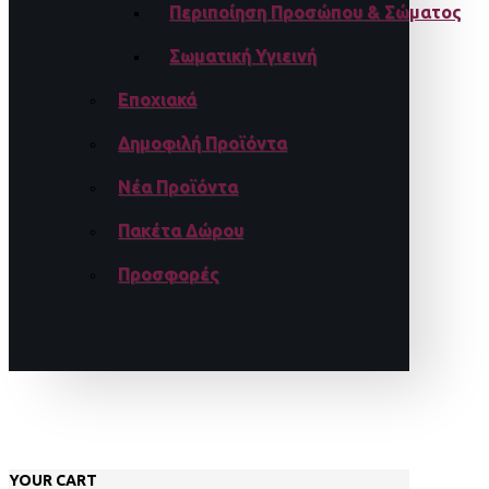
Περιποίηση Προσώπου & Σώματος
Σωματική Υγιεινή
Εποχιακά
Δημοφιλή Προϊόντα
Νέα Προϊόντα
Πακέτα Δώρου
Προσφορές
YOUR CART