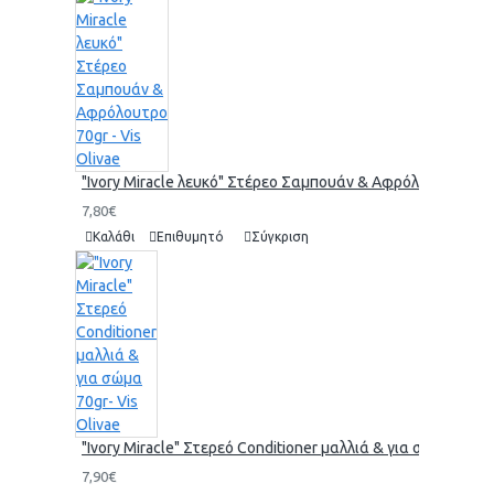
"Ivory Miracle λευκό" Στέρεο Σαμπουάν & Αφρόλουτρο 70gr 
7,80€
Καλάθι
Επιθυμητό
Σύγκριση
"Ivory Miracle" Στερεό Conditioner μαλλιά & για σώμα 70gr-
7,90€