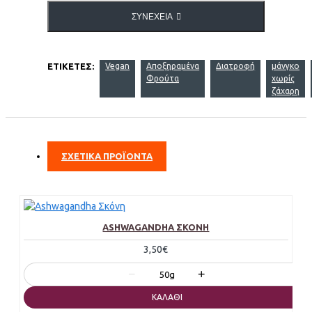
ΣΥΝΈΧΕΙΑ
ΕΤΙΚΈΤΕΣ:
Vegan
Αποξηραμένα
Διατροφή
μάνγκο
Φρούτα
χωρίς
ζάχαρη
ΣΧΕΤΙΚΑ ΠΡΟΪΟΝΤΑ
ASHWAGANDHA ΣΚΌΝΗ
3,50€
−
+
50g
ΚΑΛΆΘΙ