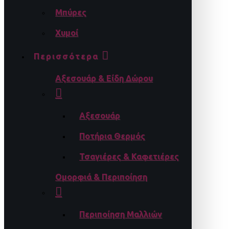
Μπύρες
Χυμοί
Περισσότερα
Αξεσουάρ & Είδη Δώρου
Αξεσουάρ
Ποτήρια Θερμός
Τσαγιέρες & Καφετιέρες
Ομορφιά & Περιποίηση
Περιποίηση Μαλλιών