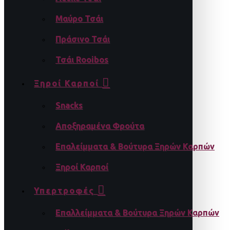
Μαύρο Τσάι
Πράσινο Τσάι
Τσάι Rooibos
Ξηροί Καρποί
Snacks
Αποξηραμένα Φρούτα
Επαλείμματα & Βούτυρα Ξηρών Καρπών
Ξηροί Καρποί
Υπερτροφές
Επαλλείμματα & Βούτυρα Ξηρών Καρπών