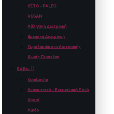
KETO – PALEO
VEGAN
Αθλητική Διατροφή
Βρεφική Διατροφή
Συμπληρώματα Διατροφής
Χωρίς Γλουτένη
Κάβα
Kombucha
Αναψυκτικά – Ενεργειακά Ποτά
Κρασί
Λικέρ