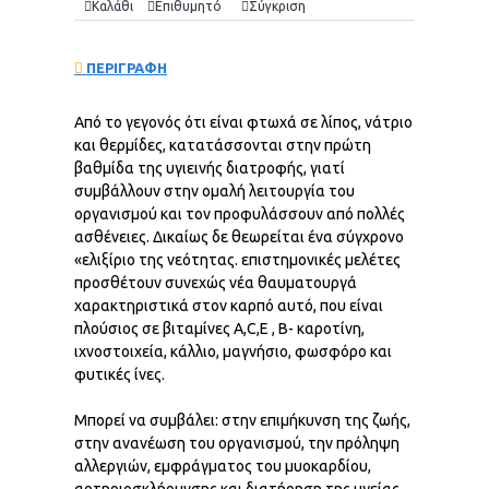
Καλάθι
Επιθυμητό
Σύγκριση
ΠΕΡΙΓΡΑΦΗ
Από το γεγονός ότι είναι φτωχά σε λίπος, νάτριο
και θερμίδες, κατατάσσονται στην πρώτη
βαθμίδα της υγιεινής διατροφής, γιατί
συμβάλλουν στην ομαλή λειτουργία του
οργανισμού και τον προφυλάσσουν από πολλές
ασθένειες. Δικαίως δε θεωρείται ένα σύγχρονο
«ελιξίριο της νεότητας. επιστημονικές μελέτες
προσθέτουν συνεχώς νέα θαυματουργά
χαρακτηριστικά στον καρπό αυτό, που είναι
πλούσιος σε βιταμίνες Α,C,E , Β- καροτίνη,
ιχνοστοιχεία, κάλλιο, μαγνήσιο, φωσφόρο και
φυτικές ίνες.
Μπορεί να συμβάλει: στην επιμήκυνση της ζωής,
στην ανανέωση του οργανισμού, την πρόληψη
αλλεργιών, εμφράγματος του μυοκαρδίου,
αρτηριοσκλήρυνσης και διατήρηση της υγείας