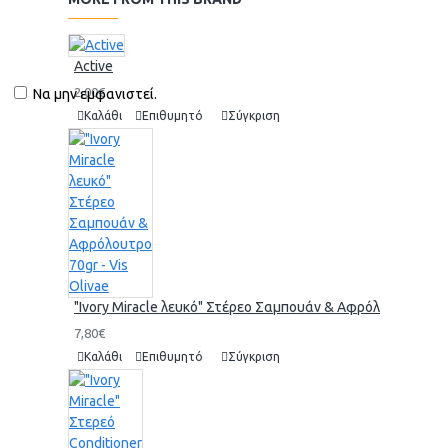
Active
2,00€
Να μην εμφανιστεί.
Καλάθι
Επιθυμητό
Σύγκριση
"Ivory Miracle λευκό" Στέρεο Σαμπουάν & Αφρόλουτρο 70gr 
7,80€
Καλάθι
Επιθυμητό
Σύγκριση