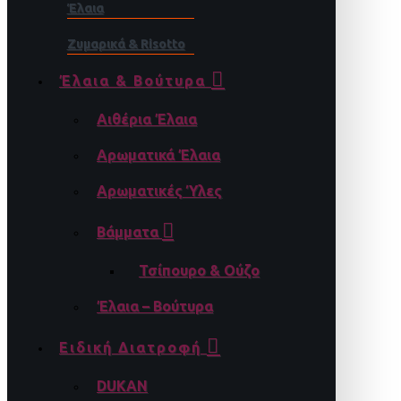
Έλαια
Ζυμαρικά & Risotto
Έλαια & Βούτυρα
Αιθέρια Έλαια
Αρωματικά Έλαια
Αρωματικές Ύλες
Βάμματα
Τσίπουρο & Ούζο
Έλαια – Βούτυρα
Ειδική Διατροφή
DUKAN