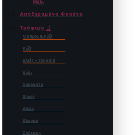
Μέλι
Αποξηραμένα Φρούτα
Τρόφιμα
Όσπρια & Ρύζι
Ρύζι
Ελιές – Τουρσιά
Ξύδι
Σοκολάτα
Snack
Αλάτι
Άλευρα
Σάλτσες