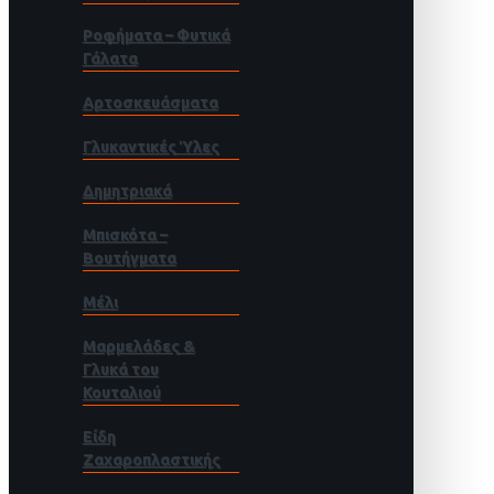
Ροφήματα – Φυτικά
Γάλατα
Αρτοσκευάσματα
Γλυκαντικές Ύλες
Δημητριακά
Μπισκότα –
Βουτήγματα
Μέλι
Μαρμελάδες &
Γλυκά του
Κουταλιού
Είδη
Ζαχαροπλαστικής