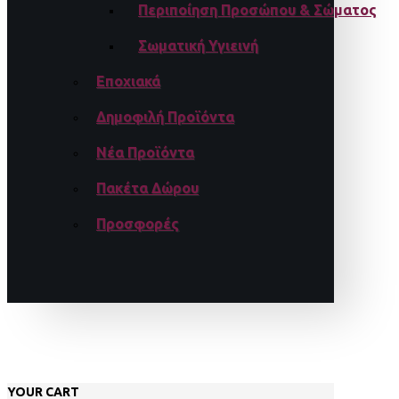
Περιποίηση Προσώπου & Σώματος
Σωματική Υγιεινή
Εποχιακά
Δημοφιλή Προϊόντα
Νέα Προϊόντα
Πακέτα Δώρου
Προσφορές
YOUR CART