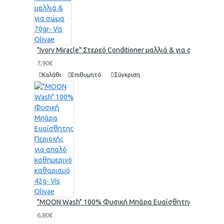
"Ivory Miracle" Στερεό Conditioner μαλλιά & για σώμα 70gr-
7,90€
Καλάθι
Επιθυμητό
Σύγκριση
"MOON Wash" 100% Φυσική Μπάρα Ευαίσθητης Περιοχής γι
6,80€