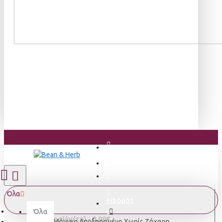
Όλα
ΕΙΣΟΔΟΣ
Όλα
0 προϊόν(τα) - 0,00€
Μάνγκο Αποξηραμένο Χωρίς Ζάχαρη