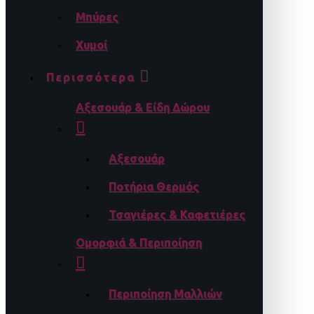
Μπύρες
Χυμοί
Περισσότερα
Αξεσουάρ & Είδη Δώρου
Αξεσουάρ
Ποτήρια Θερμός
Τσαγιέρες & Καφετιέρες
Ομορφιά & Περιποίηση
Περιποίηση Μαλλιών