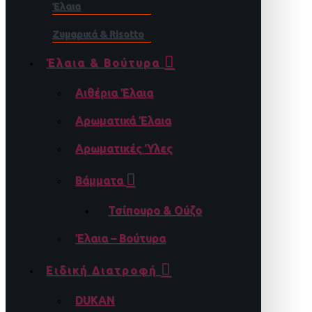
Έλαια
Ζυμαρικά & Risotto
Έλαια & Βούτυρα
Αιθέρια Έλαια
Αρωματικά Έλαια
Αρωματικές Ύλες
Βάμματα
Τσίπουρο & Ούζο
Έλαια – Βούτυρα
Ειδική Διατροφή
DUKAN