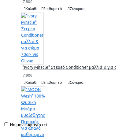
7,80€
Καλάθι
Επιθυμητό
Σύγκριση
"Ivory Miracle" Στερεό Conditioner μαλλιά & για σώμα 70gr-
7,90€
Καλάθι
Επιθυμητό
Σύγκριση
Να μην εμφανιστεί.