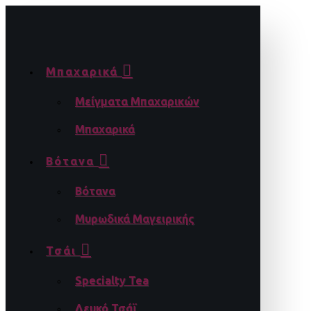
Μπαχαρικά
Μείγματα Μπαχαρικών
Μπαχαρικά
Βότανα
Βότανα
Μυρωδικά Μαγειρικής
Τσάι
Specialty Tea
Λευκό Τσάϊ