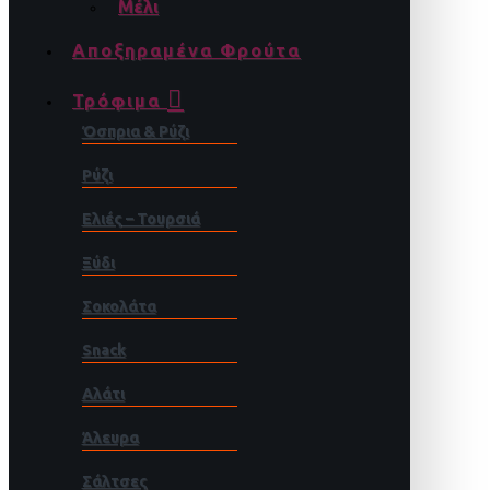
Μέλι
Αποξηραμένα Φρούτα
Τρόφιμα
Όσπρια & Ρύζι
Ρύζι
Ελιές – Τουρσιά
Ξύδι
Σοκολάτα
Snack
Αλάτι
Άλευρα
Σάλτσες