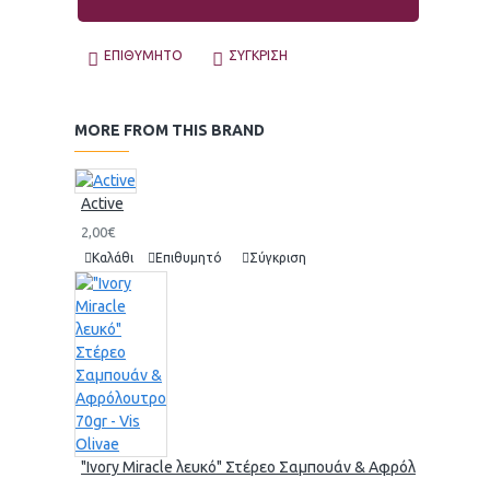
ΕΠΙΘΥΜΗΤΌ
ΣΎΓΚΡΙΣΗ
MORE FROM THIS BRAND
Active
2,00€
Καλάθι
Επιθυμητό
Σύγκριση
"Ivory Miracle λευκό" Στέρεο Σαμπουάν & Αφρόλουτρο 70gr 