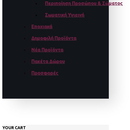
Περιποίηση Προσώπου & Σώματος
Σωματική Υγιεινή
Εποχιακά
Δημοφιλή Προϊόντα
Νέα Προϊόντα
Πακέτα Δώρου
Προσφορές
YOUR CART