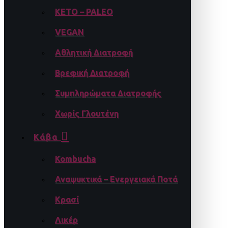
KETO – PALEO
VEGAN
Αθλητική Διατροφή
Βρεφική Διατροφή
Συμπληρώματα Διατροφής
Χωρίς Γλουτένη
Κάβα
Kombucha
Αναψυκτικά – Ενεργειακά Ποτά
Κρασί
Λικέρ