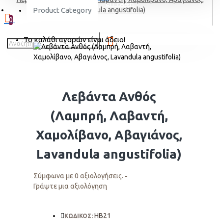
ΕΓΓΡΑΦΗ
Product Category
Lavandula angustifolia)
0
Το καλάθι αγορών είναι άδειο!
Λεβάντα Ανθός
(Λαμπρή, Λαβαντή,
Χαμολίβανο, Αβαγιάνος,
Lavandula angustifolia)
Σύμφωνα με 0 αξιολογήσεις.
-
Γράψτε μια αξιολόγηση
HΒ21
ΚΩΔΙΚΟΣ: