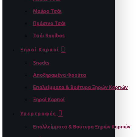
Μαύρο Τσάι
Πράσινο Τσάι
Τσάι Rooibos
Ξηροί Καρποί
Snacks
Αποξηραμένα Φρούτα
Επαλείμματα & Βούτυρα Ξηρών Καρπών
Ξηροί Καρποί
Υπερτροφές
Επαλλείμματα & Βούτυρα Ξηρών Καρπών