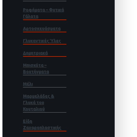
Ροφήματα – Φυτικά
Γάλατα
Αρτοσκευάσματα
Γλυκαντικές Ύλες
Δημητριακά
Μπισκότα –
Βουτήγματα
Μέλι
Μαρμελάδες &
Γλυκά του
Κουταλιού
Είδη
Ζαχαροπλαστικής