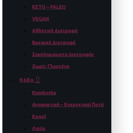
KETO – PALEO
VEGAN
Αθλητική Διατροφή
Βρεφική Διατροφή
Συμπληρώματα Διατροφής
Χωρίς Γλουτένη
Κάβα
Kombucha
Αναψυκτικά – Ενεργειακά Ποτά
Κρασί
Λικέρ