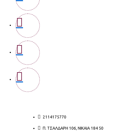
2114175770
Π. ΤΣΑΛΔΆΡΗ 106, ΝΊΚΑΙΑ 184 50