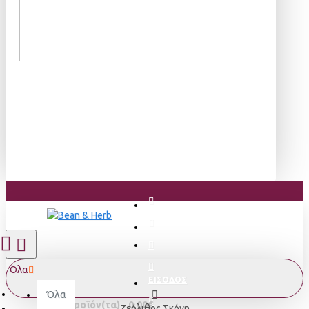
Όλα
ΕΙΣΟΔΟΣ
Όλα
0 προϊόν(τα) - 0,00€
Ζεόλιθος Σκόνη