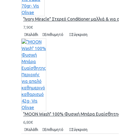
"Ivory Miracle" Στερεό Conditioner μαλλιά & για σώμα 70gr-
7,90€
Καλάθι
Επιθυμητό
Σύγκριση
"MOON Wash" 100% Φυσική Μπάρα Ευαίσθητης Περιοχής γι
6,80€
Καλάθι
Επιθυμητό
Σύγκριση