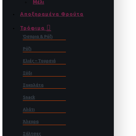
Μέλι
Αποξηραμένα Φρούτα
Τρόφιμα
Όσπρια & Ρύζι
Ρύζι
Ελιές – Τουρσιά
Ξύδι
Σοκολάτα
Snack
Αλάτι
Άλευρα
Σάλτσες