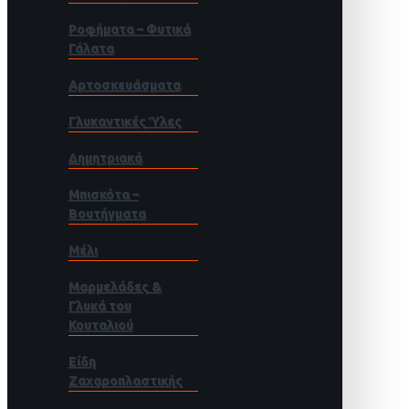
Ροφήματα – Φυτικά
Γάλατα
Αρτοσκευάσματα
Γλυκαντικές Ύλες
Δημητριακά
Μπισκότα –
Βουτήγματα
Μέλι
Μαρμελάδες &
Γλυκά του
Κουταλιού
Είδη
Ζαχαροπλαστικής