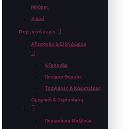
Μπύρες
Χυμοί
Περισσότερα
Αξεσουάρ & Είδη Δώρου
Αξεσουάρ
Ποτήρια Θερμός
Τσαγιέρες & Καφετιέρες
Ομορφιά & Περιποίηση
Περιποίηση Μαλλιών