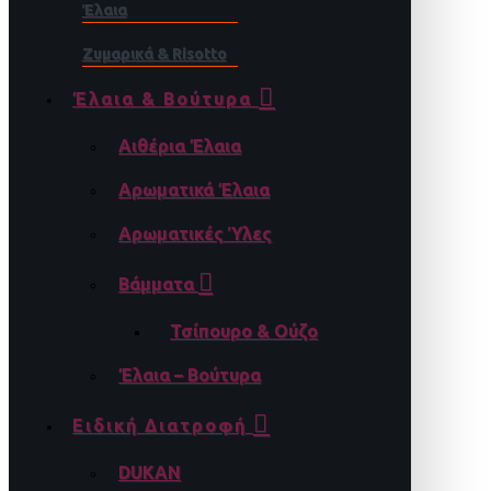
Έλαια
Ζυμαρικά & Risotto
Έλαια & Βούτυρα
Αιθέρια Έλαια
Αρωματικά Έλαια
Αρωματικές Ύλες
Βάμματα
Τσίπουρο & Ούζο
Έλαια – Βούτυρα
Ειδική Διατροφή
DUKAN