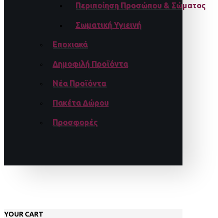
Περιποίηση Προσώπου & Σώματος
Σωματική Υγιεινή
Εποχιακά
Δημοφιλή Προϊόντα
Νέα Προϊόντα
Πακέτα Δώρου
Προσφορές
YOUR CART