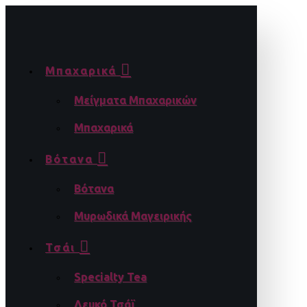
Μπαχαρικά
Μείγματα Μπαχαρικών
Μπαχαρικά
Βότανα
Βότανα
Μυρωδικά Μαγειρικής
Τσάι
Specialty Tea
Λευκό Τσάϊ