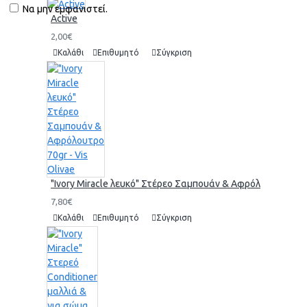
Να μην εμφανιστεί.
Active
2,00€
Καλάθι
Επιθυμητό
Σύγκριση
"Ivory Miracle λευκό" Στέρεο Σαμπουάν & Αφρόλουτρο 70gr 
7,80€
Καλάθι
Επιθυμητό
Σύγκριση