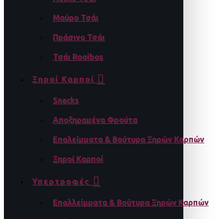
Μαύρο Τσάι
Πράσινο Τσάι
Τσάι Rooibos
Ξηροί Καρποί
Snacks
Αποξηραμένα Φρούτα
Επαλείμματα & Βούτυρα Ξηρών Καρπών
Ξηροί Καρποί
Υπερτροφές
Επαλλείμματα & Βούτυρα Ξηρών Καρπών