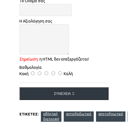
Το Όνομα σας
Η Αξιολόγηση σας
Σημείωση:
η HTML δεν επεξεργάζεται!
Βαθμολογία
Κακή
Καλή
ΣΥΝΈΧΕΙΑ
ΕΤΙΚΈΤΕΣ:
αθλητική
αντιοξειδωτικό
αποτοξινωτικό
διατροφή