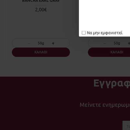
BANCHA EARL GRAY
ASHWAGANDHA Σ
2,00€
3,50€
Να μην εμφανιστεί.
−
+
−
50g
50g
ΚΑΛΆΘΙ
ΚΑΛΆΘΙ
Εγγραφ
Μείνετε ενημερωμέ