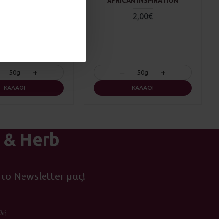
ACTIVE
AFRICAN INSPIRATION
2,00€
2,00€
+
−
+
50g
50g
ΚΑΛΆΘΙ
ΚΑΛΆΘΙ
 & Herb
το Newsletter μας!
λή