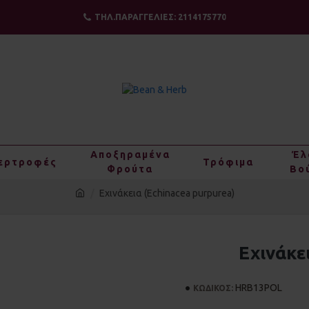
ΤΗΛ.ΠΑΡΑΓΓΕΛΙΕΣ: 2114175770
Αποξηραμένα
Έλ
ερτροφές
Τρόφιμα
Φρούτα
Βο
Εχινάκεια (Echinacea purpurea)
Εχινάκε
HRB13POL
ΚΩΔΙΚΟΣ: