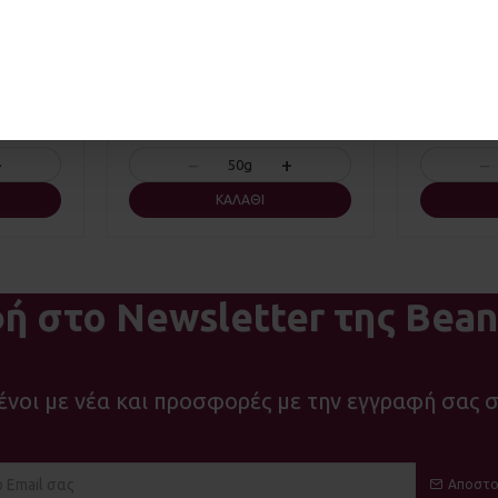
ΚΌΝΗ
ANTISTRESS
2,00€
+
−
+
−
50g
ΚΑΛΆΘΙ
ή στο Newsletter της Bean
νοι με νέα και προσφορές με την εγγραφή σας σ
Αποστο