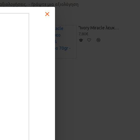
αξιολογήσεις.
-
Γράψτε μια αξιολόγηση
"Ivory Miracle λευκό" Στέρεο Σαμπουάν & Αφρόλουτρο 70gr - Vis Olivae
7,80€