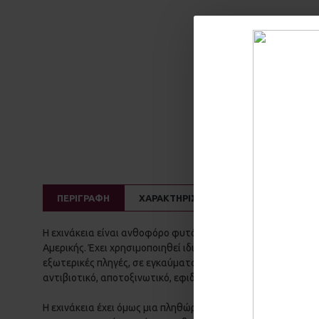
ΠΕΡΙΓΡΑΦΗ
ΧΑΡΑΚΤΗΡΙΣΤΙΚΑ
ΚΡΙΤΙΚΕΣ
Η εχινάκεια είναι ανθοφόρο φυτό που ανήκει στην οικογένε
Αμερικής. Έχει χρησιμοποιηθεί ιδιαίτερα για τις φαρμακευτι
εξωτερικές πληγές, σε εγκαύματα και τσιμπήματα και εσωτερ
αντιβιοτικό, αποτοξινωτικό, εφιδρωτικό και αντιαλλεργιογό
Η εχινάκεια έχει όμως μια πληθώρα ιδιοτήτων που την καθ