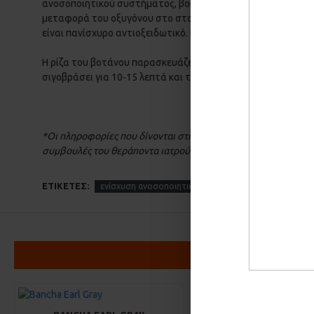
ανοσοποιητικού συστήματος, βοηθώντας στην αύξηση των λε
μεταφορά του οξυγόνου στο στα κύτταρα, ενθαρρύνει την 
είναι πανίσχυρο αντιοξειδωτικό. Βοηθάει επίσης να μας πρ
Η ρίζα του βοτάνου παρασκευάζεται ως αφέψημα. Ρίχνουμε 1
σιγοβράσει για 10-15 λεπτά και το καταναλώνουμε.
*Οι πληροφορίες που δίνονται στην ιστοσελίδα μας έχουν κα
συμβουλές του θεράποντα ιατρού σας. Το Bean & Herb δεν
υπο
ΕΤΙΚΈΤΕΣ:
ενίσχυση ανοσοποιητικού
εχινάκεια
λευκά αιμ