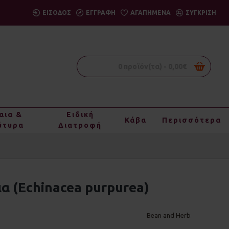
ΕΙΣΟΔΟΣ
ΕΓΓΡΑΦΗ
ΑΓΑΠΗΜΈΝΑ
ΣΎΓΚΡΙΣΗ
0 προϊόν(τα) - 0,00€
αια &
Ειδική
Κάβα
Περισσότερα
ύτυρα
Διατροφή
ια (Echinacea purpurea)
Bean and Herb