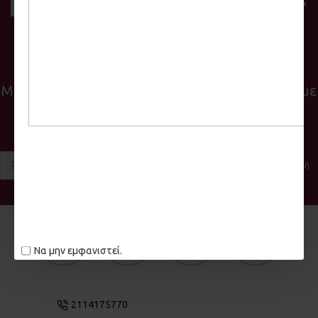
Εγγραφή στο Newsletter
της Bean & Herb
Μείνετε ενημερωμένοι με νέα και προσφορές με
την εγγραφή σας στο Newsletter μας!
Αποστολή
Έχω διαβάσει και αποδέχομαι τους
Πολιτική απορρήτου
Να μην εμφανιστεί.
2114175770