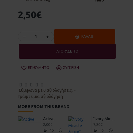
2,50€
−
+
ΚΑΛΆΘΙ
ΑΓΟΡΑΣΕ ΤΟ
ΕΠΙΘΥΜΗΤΌ
ΣΎΓΚΡΙΣΗ
Σύμφωνα με 0 αξιολογήσεις.
-
Γράψτε μια αξιολόγηση
MORE FROM THIS BRAND
Active
"Ivory Miracle λευκό" Στέρεο Σαμπουάν & Αφρόλουτρο 70gr - Vis Olivae
2,00€
7,80€